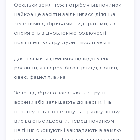
Оскільки землі теж потрібен відпочинок,
найкраще засіяти звільнилася ділянка
зеленими добривами-сидератами, які
сприяють відновленню родючості,
поліпшенню структури і якості землі.
Для цієї мети ідеально підійдуть такі
рослини, як горох, біла гірчиця, люпин,
овес, фацелія, вика.
Зелені добрива закопують в грунт
восени або залишають до весни. На
початку нового сезону на грядку знову
висівають сидерати, перед початком
цвітіння скошують і закладають в землю
розпушуванням. Після такої підготовки