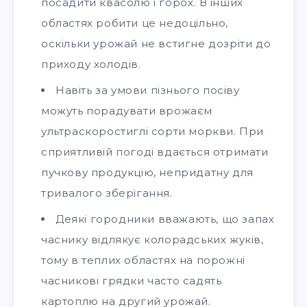
посадити квасолю і горох. В інших
областях робити це недоцільно,
оскільки урожай не встигне дозріти до
приходу холодів.
Навіть за умови пізнього посіву
можуть порадувати врожаєм
ультраскоростиглі сорти моркви. При
сприятливій погоді вдається отримати
пучкову продукцію, непридатну для
тривалого зберігання.
Деякі городники вважають, що запах
часнику відлякує колорадських жуків,
тому в теплих областях на порожні
часникові грядки часто садять
картоплю на другий урожай.