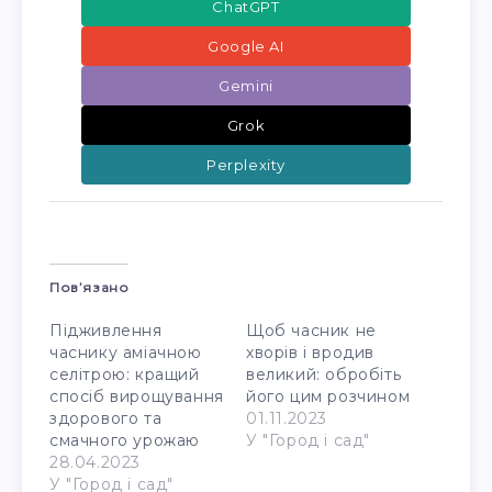
ChatGPT
Google AI
Gemini
Grok
Perplexity
Пов’язано
Підживлення
Щоб часник не
часнику аміачною
хворів і вродив
селітрою: кращий
великий: обробіть
спосіб вирощування
його цим розчином
здорового та
01.11.2023
смачного урожаю
У "Город і сад"
28.04.2023
У "Город і сад"