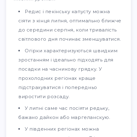
Редис і пекінську капусту можна
сіяти з кінця липня, оптимально ближче
до середини серпня, коли тривалість
світлового дня починає зменшуватися.
Огірки характеризуються швидким
зростанням і ідеально підходять для
посадки на часникову грядку. У
прохолодних регіонах краще
підстрахуватися і попередньо
виростити розсаду.
У липні саме час посіяти редьку,
бажано дайкон або маргеланскую.
У південних регіонах можна