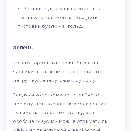
У липні, відразу після збирання
часнику, також можна посадити
листовий буряк мангольд.
Зелень
Багато городники після збирання
часнику сіють зелень: кріп, шпинат,
петрушку, селеру, салат, рукколу.
Завдяки короткому вегетаційного
періоду, при посадці перерахованих
культур на порожню грядку, без
особливих зусиль можна отримати як
мінімум один урожай ніжної зелені