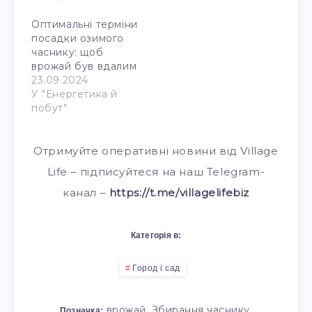
Оптимальні терміни
посадки озимого
часнику: щоб
врожай був вдалим
23.09.2024
У "Енергетика й
побут"
Отримуйте оперативні новини від Village
Life – підписуйтеся на наш Telegram-
канал –
https://t.me/villagelifebiz
Категорія в:
Город і сад
,
,
врожай
Збирання часнику
Позначка: