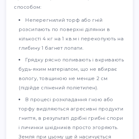
способом:
Неперегнилий торф або гній
розсипають по поверхні ділянки в
кількості 4 кг на 1 кв.м і перекопують на
глибину 1 багнет лопати.
Грядку рясно поливають і вкривають
будь-яким матеріалом, що не вбирає
вологу, товщиною не менше 2 см
(підійде спінений поліетилен).
В процесі розкладання гною або
торфу виділяються агресивні продукти
гниття, в результаті дрібні грибні спори
і личинки шкідників просто згоряють.
Земля при цьому ще й насичується