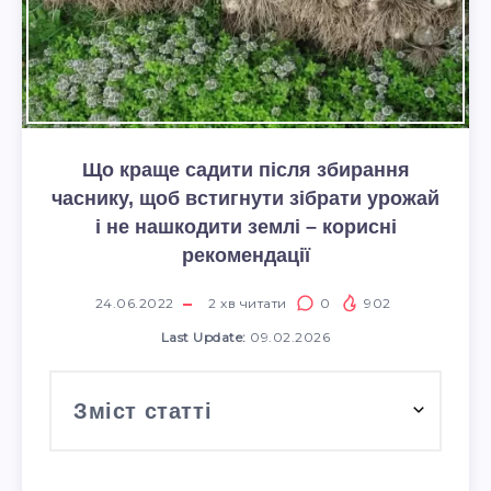
Що краще садити після збирання
часнику, щоб встигнути зібрати урожай
і не нашкодити землі – корисні
рекомендації
24.06.2022
2
хв читати
0
902
Last Update:
09.02.2026
Зміст статті