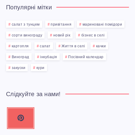
Популярні мітки
салат з тунцем
привітання
мариновані помідори
сорти винограду
новий рік
бізнес в селі
картопля
салат
Життя в селі
качки
Виноград
інкубація
Посівний календар
закуски
кури
Слідкуйте за нами!
P
i
n