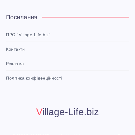
t
e
Посилання
r
e
ПРО “Village-Life.biz”
s
Контакти
t
P
Реклама
i
n
i
Політика конфіденційності
t
!
Village-Life.biz