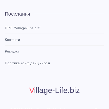
t
e
Посилання
r
e
ПРО “Village-Life.biz”
s
Контакти
t
P
Реклама
i
n
i
Політика конфіденційності
t
!
Village-Life.biz