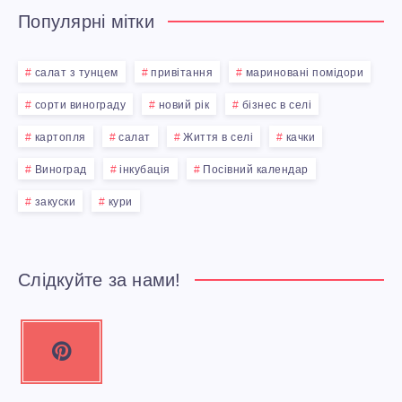
Популярні мітки
салат з тунцем
привітання
мариновані помідори
сорти винограду
новий рік
бізнес в селі
картопля
салат
Життя в селі
качки
Виноград
інкубація
Посівний календар
закуски
кури
Слідкуйте за нами!
P
i
n