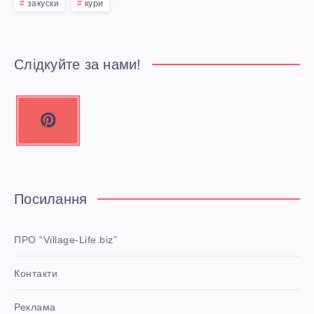
Д
закуски
кури
Л
Я
Слідкуйте за нами!
Д
P
О
i
n
Р
t
О
e
Посилання
r
С
e
ПРО “Village-Life.biz”
Л
s
Контакти
t
И
P
Реклама
i