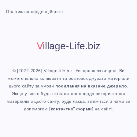
Х
n
i
Політика конфіденційності
t
2
!
0
Village-Life.biz
2
6
© [2022-2026] Village-life.biz. Усі права захищені. Ви
(
можете вільно копіювати та розповсюджувати матеріали
цього сайту за умови
посилання
на вказане джерело
.
Н
Якщо у вас є будь-які запитання щодо використання
матеріалів з цього сайту, будь ласка, зв’яжіться з нами за
А
допомогою [
контактної форми
] на сайті.
В