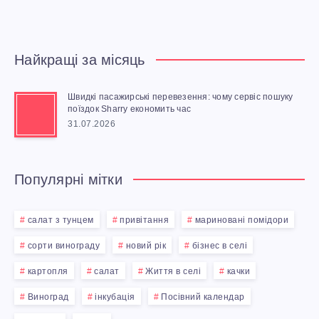
И
Х
Найкращі за місяць
К
Швидкі пасажирські перевезення: чому сервіс пошуку
О
поїздок Sharry економить час
31.07.2026
Л
Я
Популярні мітки
Д
салат з тунцем
привітання
мариновані помідори
О
сорти винограду
новий рік
бізнес в селі
картопля
салат
Життя в селі
качки
К
Виноград
інкубація
Посівний календар