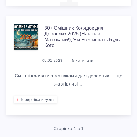
3
30+ Смішних Колядок для
Дорослих 2026 (Навіть з
Матюками!), Які Розсмішать Будь-
0
Кого
+
05.01.2023
5
хв читати
С
Смішні колядки з матюками для дорослих — це
М
жартівливі…
І
Переробка й кухня
Ш
Н
Сторінка 1 з 1