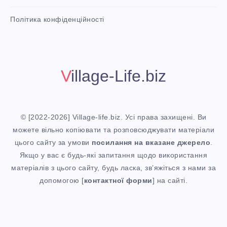
,
n
i
Політика конфіденційності
t
И
!
Г
Village-Life.biz
Р
И
© [2022-2026] Village-life.biz. Усі права захищені. Ви
М
можете вільно копіювати та розповсюджувати матеріали
цього сайту за умови
посилання
на вказане джерело
.
У
Якщо у вас є будь-які запитання щодо використання
матеріалів з цього сайту, будь ласка, зв’яжіться з нами за
З
допомогою [
контактної форми
] на сайті.
Ы