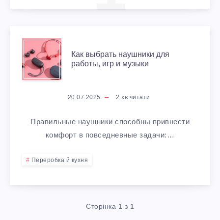
К
Как выбрать наушники для
работы, игр и музыки
А
К
20.07.2025
2
хв читати
В
Правильные наушники способны привнести
Ы
комфорт в повседневные задачи:…
Б
Переробка й кухня
Р
А
Сторінка 1 з 1