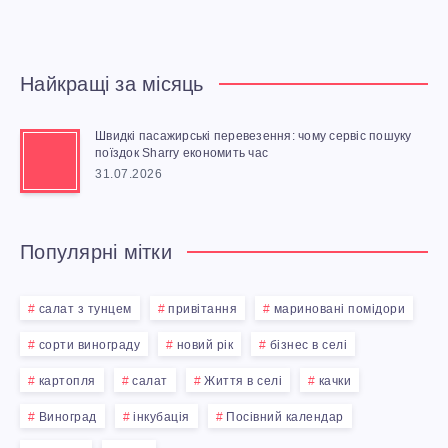
Т
Ь
Найкращі за місяць
Н
Швидкі пасажирські перевезення: чому сервіс пошуку
А
поїздок Sharry економить час
31.07.2026
У
Ш
Популярні мітки
Н
салат з тунцем
привітання
мариновані помідори
И
сорти винограду
новий рік
бізнес в селі
картопля
салат
Життя в селі
качки
К
Виноград
інкубація
Посівний календар