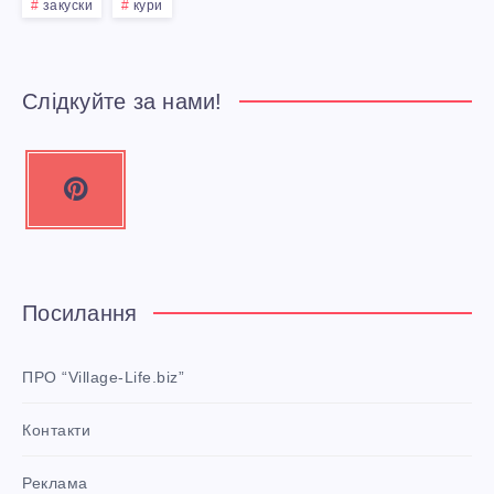
И
закуски
кури
Д
Л
Слідкуйте за нами!
Я
P
Р
i
n
А
t
Б
e
Посилання
r
О
e
ПРО “Village-Life.biz”
Т
s
Контакти
t
Ы
P
Реклама
i