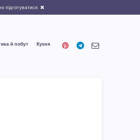
о підготуватися
тика й побут
Кухня