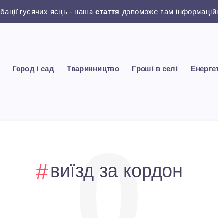
убації гусячих яєць - наша
стаття
допоможе вам інформаційн
Город і сад
Тваринництво
Гроші в селі
Енерге
0
виїзд за кордон