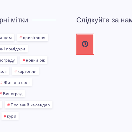
ні мітки
Слідкуйте за на
тунцем
привітання
P
i
ні помідори
n
нограду
новий рік
t
селі
картопля
e
Життя в селі
r
e
Виноград
s
Посівний календар
t
кури
P
i
n