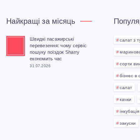
Найкращі за місяць
Популяр
Швидкі пасажирські
салат з 
перевезення: чому сервіс
пошуку поїздок Sharry
маринова
економить час
сорти ви
31.07.2026
бізнес в 
салат
качки
інкубація
закуски