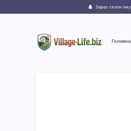
Зараз сезон інк
Головна