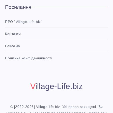
e
Посилання
r
e
ПРО “Village-Life.biz”
s
Контакти
t
P
Реклама
i
n
i
Політика конфіденційності
t
!
Village-Life.biz
© [2022-2026] Village-life.biz. Усі права захищені. Ви