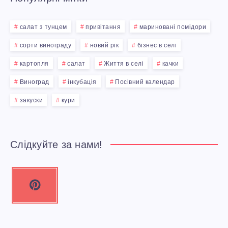
салат з тунцем
привітання
мариновані помідори
сорти винограду
новий рік
бізнес в селі
картопля
салат
Життя в селі
качки
Виноград
інкубація
Посівний календар
закуски
кури
Слідкуйте за нами!
P
i
n
t