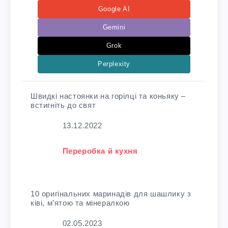
Google AI
Gemini
Grok
Perplexity
Швидкі настоянки на горілці та коньяку –
встигніть до свят
Дата
13.12.2022
У зв'язку з тим, що
Переробка й кухня
10 оригінальних маринадів для шашлику з
ківі, м’ятою та мінералкою
Дата
02.05.2023