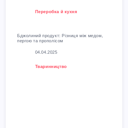
У зв'язку з тим, що
Переробка й кухня
Бджолиний продукт: Різниця між медом,
пергою та прополісом
Дата
04.04.2025
У зв'язку з тим, що
Тваринництво