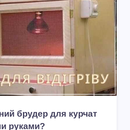
ний брудер для курчат
ми руками?