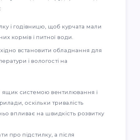
:
лку і годівницю, щоб курчата мали
них кормів і питної води.
хідно встановити обладнання для
ератури і вологості на
и ящик системою вентилювання і
рилади, оскільки тривалість
ньо впливає на швидкість розвитку
и про підстилку, а після