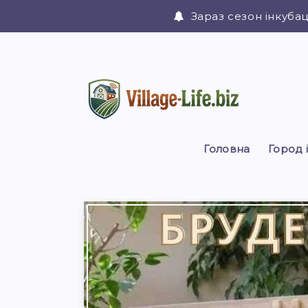
Зараз сезон інкубац
Головна
Город 