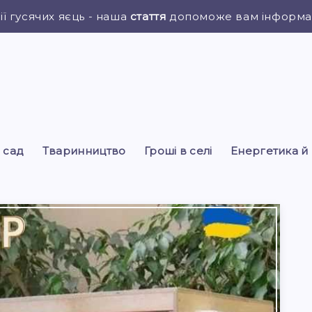
ії гусячих яєць - наша
стаття
допоможе вам інформац
і сад
Тваринництво
Гроші в селі
Енергетика й