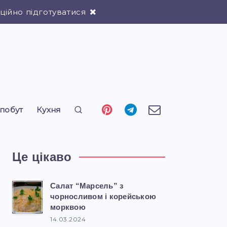
ійно підготуватися
 побут
Кухня
Це цікаво
Салат “Марсель” з
чорносливом і корейською
морквою
14.03.2024