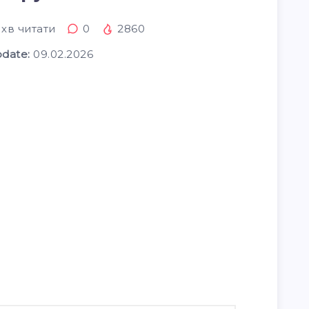
хв читати
0
2860
pdate:
09.02.2026