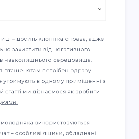
ці – досить клопітка справа, адже
ьно захистити від негативного
ів навколишнього середовища.
д пташенятам потрібен одразу
не утримують в одному приміщенні з
 статті ми дізнаємося як зробити
уками.
я молодняка використовуються
чат – особливі ящики, обладнані