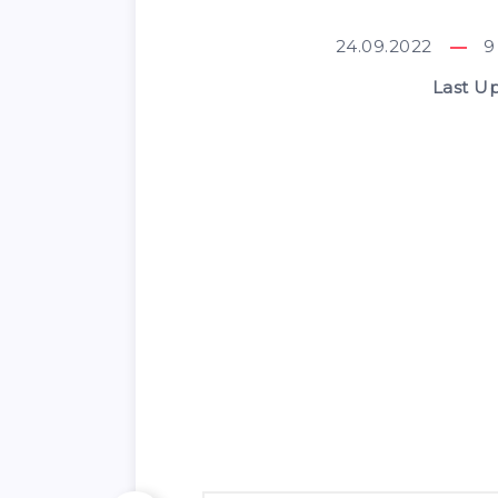
24.09.2022
9
Last U