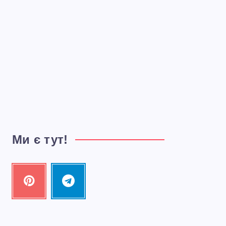
Ми є тут!
Pinterest
Telegram
Pin
Follow
it!
me!