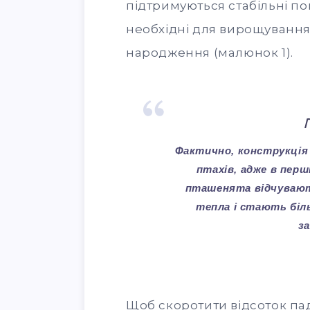
підтримуються стабільні по
необхідні для вирощування 
народження (малюнок 1).
Фактично, конструкція 
птахів, адже в перш
пташенята відчуваю
тепла і стають біл
з
Щоб скоротити відсоток па