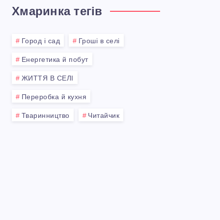
Хмаринка тегів
Город і сад
Гроші в селі
Енергетика й побут
ЖИТТЯ В СЕЛІ
Переробка й кухня
Тваринництво
Читайчик