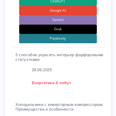
ChatGPT
Google AI
Gemini
Grok
Perplexity
5 способов украсить интерьер фарфоровыми
статуэтками
Дата
28.06.2025
У зв'язку з тим, що
Енергетика й побут
Холодильники с инверторным компрессором:
Преимущества и особенности