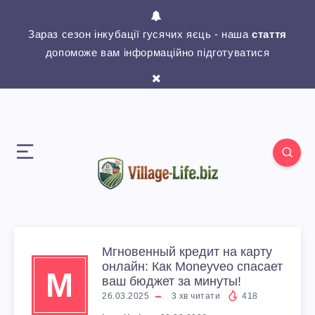
Зараз сезон інкубації гусячих яєць - наша
стаття
допоможе вам інформаційно підготуватися
Мгновенный кредит на карту
онлайн: Как Moneyveo спасает
М
ваш бюджет за минуты!
26.03.2025
3
хв читати
418