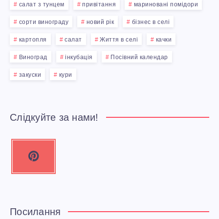
салат з тунцем
привітання
мариновані помідори
сорти винограду
новий рік
бізнес в селі
картопля
салат
Життя в селі
качки
Виноград
інкубація
Посівний календар
закуски
кури
Слідкуйте за нами!
P
i
n
t
e
Посилання