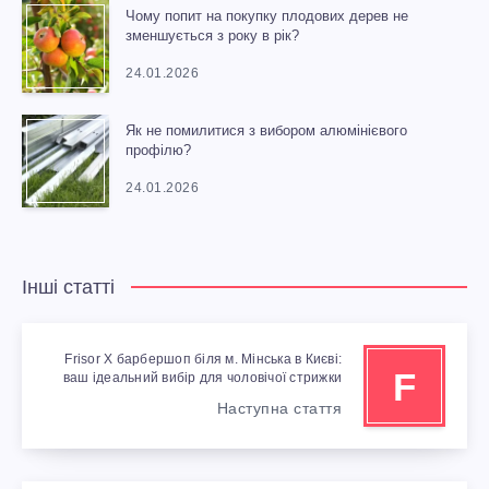
Чому попит на покупку плодових дерев не
зменшується з року в рік?
24.01.2026
Як не помилитися з вибором алюмінієвого
профілю?
24.01.2026
Інші статті
Frisor X барбершоп біля м. Мінська в Києві:
F
ваш ідеальний вибір для чоловічої стрижки
Наступна стаття