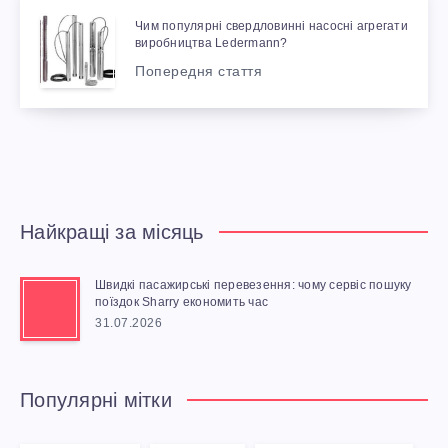
Чим популярні свердловинні насосні агрегати
виробництва Ledermann?
Попередня стаття
Найкращі за місяць
Швидкі пасажирські перевезення: чому сервіс пошуку
поїздок Sharry економить час
31.07.2026
Популярні мітки