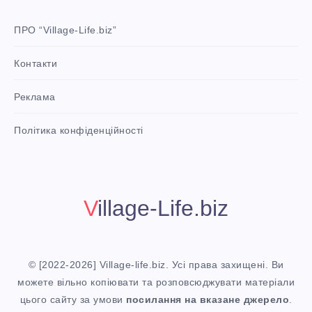
r
e
ПРО “Village-Life.biz”
s
Контакти
t
P
Реклама
i
n
i
Політика конфіденційності
t
!
Village-Life.biz
© [2022-2026] Village-life.biz. Усі права захищені. Ви
можете вільно копіювати та розповсюджувати матеріали
цього сайту за умови
посилання
на вказане джерело
.