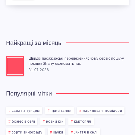
Найкращі за місяць
Швидкі пасажирські перевезення: чому сервіс пошуку
поїздок Sharry економить час
31.07.2026
Популярні мітки
салат з тунцем
привітання
мариновані помідори
бізнес в селі
новий рік
картопля
сорти винограду
качки
Життя в селі