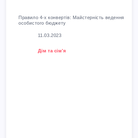
Правило 4-х конвертів: Майстерність ведення
особистого бюджету
Дата
11.03.2023
У зв'язку з тим, що
Дім та сім'я