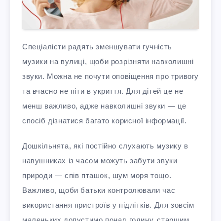
Спеціалісти радять зменшувати гучність
музики на вулиці, щоби розрізняти навколишні
звуки. Можна не почути оповіщення про тривогу
та вчасно не піти в укриття. Для дітей це не
менш важливо, адже навколишні звуки — це
спосіб дізнатися багато корисної інформації.
Дошкільнята, які постійно слухають музику в
навушниках із часом можуть забути звуки
природи — спів пташок, шум моря тощо.
Важливо, щоби батьки контролювали час
використання пристроїв у підлітків. Для зовсім
маленьких допустимо понад годину, старшим