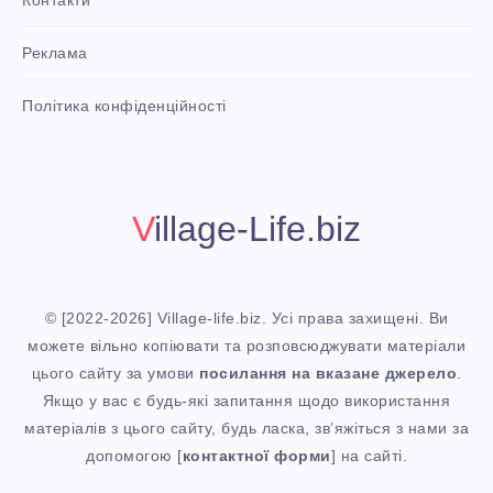
Контакти
t
P
Реклама
i
n
i
Політика конфіденційності
t
!
Village-Life.biz
© [2022-2026] Village-life.biz. Усі права захищені. Ви
можете вільно копіювати та розповсюджувати матеріали
цього сайту за умови
посилання
на вказане джерело
.
Якщо у вас є будь-які запитання щодо використання
матеріалів з цього сайту, будь ласка, зв’яжіться з нами за
допомогою [
контактної форми
] на сайті.