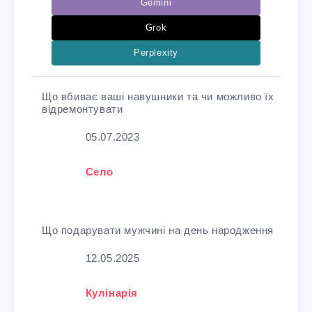
Gemini
Grok
Perplexity
Що вбиває ваші навушники та чи можливо їх
відремонтувати
Дата
05.07.2023
У зв'язку з тим, що
Село
Що подарувати мужчині на день народження
Дата
12.05.2025
У зв'язку з тим, що
Кулінарія