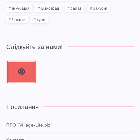
інкубація
Виноград
салат
закуски
Часник
кури
Слідкуйте за нами!
P
i
n
t
e
Посилання
r
e
ПРО “Village-Life.biz”
s