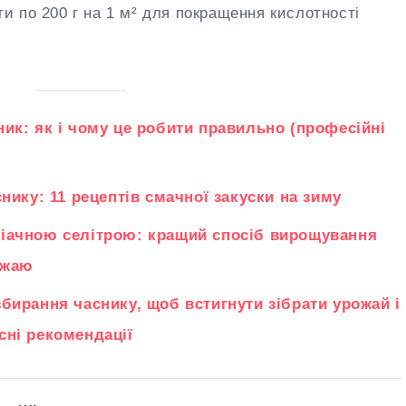
ти по 200 г на 1 м² для покращення кислотності
ик: як і чому це робити правильно (професійні
снику: 11 рецептів смачної закуски на зиму
іачною селітрою: кращий спосіб вирощування
ожаю
бирання часнику, щоб встигнути зібрати урожай і
сні рекомендації