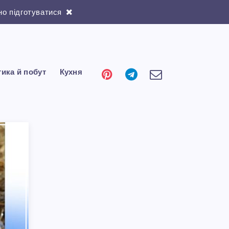
о підготуватися
тика й побут
Кухня