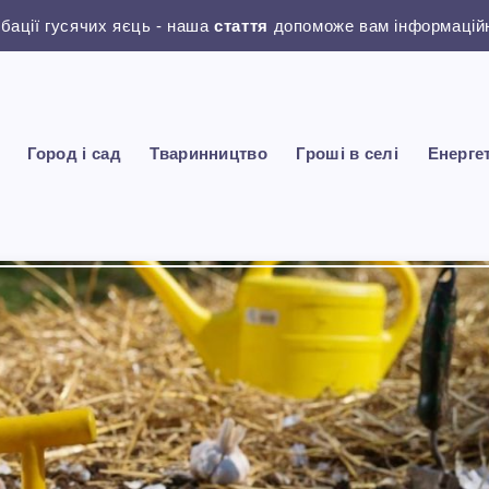
убації гусячих яєць - наша
стаття
допоможе вам інформаційн
Город і сад
Тваринництво
Гроші в селі
Енерге