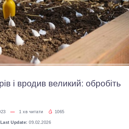
ів і вродив великий: обробіть
м
023
1
хв читати
1065
Last Update:
09.02.2026