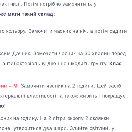
ак гнилі. Потім потрібно замочити їх у
же мати такий склад:
го кольору. Замочити часник на ніч, а потім садити
сим Дачник. Замочити часник на 30 хвилин перед
 антибактеріальну дію і не шкодить ґрунту.
Клас
ин – М.
Замочити часник на 2 години. Цей засіб
ктеріальні властивості, а також живить і покращує
но!
сник на годину. На 2 літри окропу 2 склянки
лоне, утвориться два шари. Злийте світлий, у