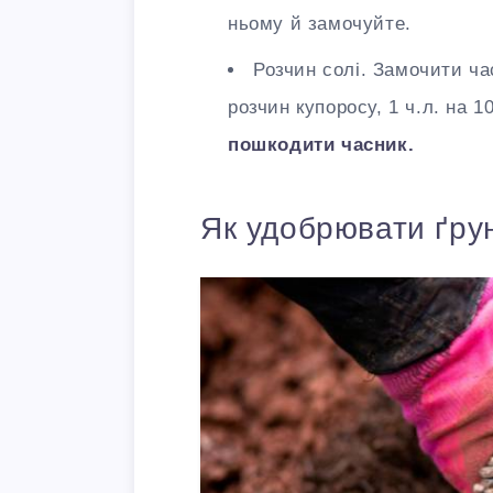
ньому й замочуйте.
Розчин солі. Замочити ча
розчин купоросу, 1 ч.л. на 1
пошкодити часник.
Як удобрювати ґру