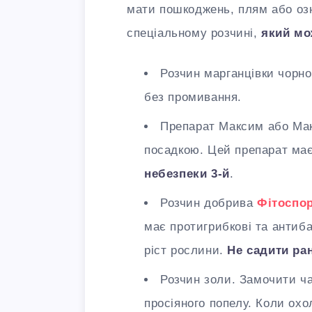
мати пошкоджень, плям або озн
спеціальному розчині,
який мо
Розчин марганцівки чорно
без промивання.
Препарат Максим або Мак
посадкою. Цей препарат має
небезпеки 3-й
.
Розчин добрива
Фітоспор
має протигрибкові та антиба
ріст рослини.
Не садити ра
Розчин золи. Замочити ча
просіяного попелу. Коли охо