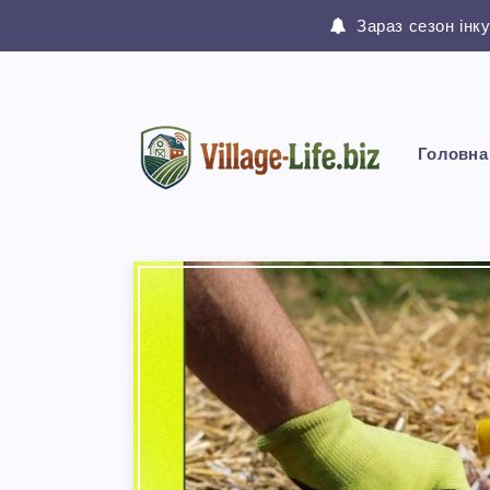
Зараз сезон інк
Головна