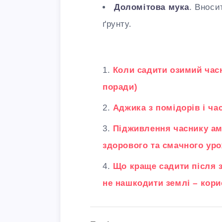
Доломітова мука
. Вноси
ґрунту.
Коли садити озимий часн
поради)
Аджика з помідорів і ча
Підживлення часнику ам
здорового та смачного ур
Що краще садити після з
не нашкодити землі – кори