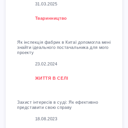
Дата
31.03.2025
У зв'язку з тим, що
Тваринництво
Як інспекція фабрик в Китаї допомогла мені
знайти ідеального постачальника для мого
проекту
Дата
23.02.2024
У зв'язку з тим, що
ЖИТТЯ В СЕЛІ
Захист інтересів в суді: Як ефективно
представити свою справу
Дата
18.08.2023