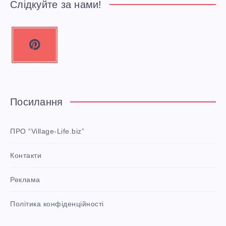
Слідкуйте за нами!
P
i
n
t
e
Посилання
r
e
ПРО “Village-Life.biz”
s
Контакти
t
P
Реклама
i
n
i
Політика конфіденційності
t
!