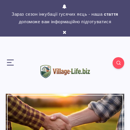
Зараз сезон інкубації гусячих яєць - наша
стаття
допоможе вам інформаційно підготуватися