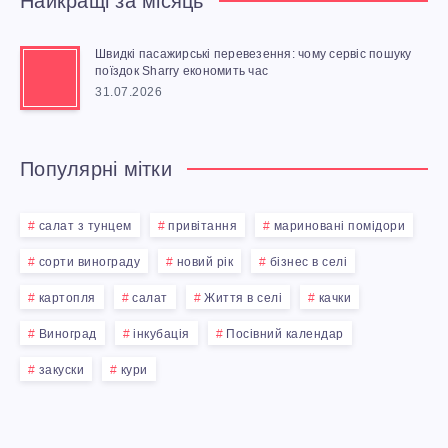
Найкращі за місяць
Швидкі пасажирські перевезення: чому сервіс пошуку
поїздок Sharry економить час
31.07.2026
Популярні мітки
салат з тунцем
привітання
мариновані помідори
сорти винограду
новий рік
бізнес в селі
картопля
салат
Життя в селі
качки
Виноград
інкубація
Посівний календар
закуски
кури