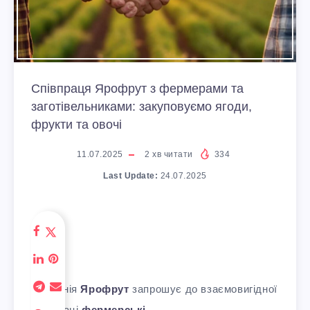
Співпраця Ярофрут з фермерами та
заготівельниками: закуповуємо ягоди,
фрукти та овочі
11.07.2025
2
хв читати
334
Last Update:
24.07.2025
Компанія
Ярофрут
запрошує до взаємовигідної
співпраці
фермерські