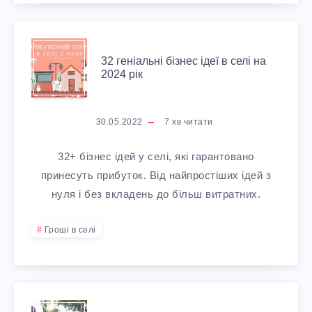
В
Л
Т
А
Х
А
І
И
3
Р
Б
Н
32 геніальні бізнес ідеї в селі на
:
В
2024 рік
2
Н
І
Н
П
С
Г
И
З
30.05.2022
7
хв читати
Я
Е
Е
Е
Й
Н
32+ бізнес ідей у селі, які гарантовано
К
Р
Л
Н
принесуть прибуток. Від найпростіших ідей з
Б
Е
В
нуля і без вкладень до більш витратних.
С
І
І
І
С
І
П
Гроші в селі
А
З
-
Т
Е
Л
Н
І
І
К