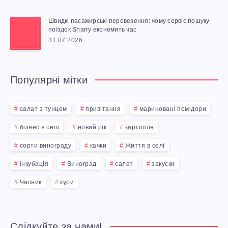
:
Н
Д
У
Н
П
Я
Швидкі пасажирські перевезення: чому сервіс пошуку
С
Е
Р
поїздок Sharry економить час
Н
О
31.07.2026
К
И
Ї
И
І
Ч
С
В
З
Популярні мітки
П
А
Т
С
М
О
Т
салат з тунцем
привітання
мариновані помідори
В
Е
:
бізнес в селі
новий рік
картопля
Р
И
О
сорти винограду
качки
Життя в селі
Л
1
А
В
Р
інкубація
Виноград
салат
закуски
І
0
Д
Л
Часник
кури
И
Н
К
И
А
Т
Слідкуйте за нами!