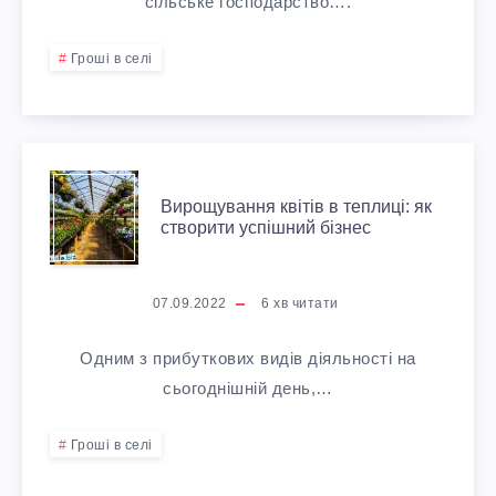
З
сільське господарство….
П
В
Ж
П
Р
Гроші в селі
А
Н
О
И
Н
А
Ч
Б
В
Н
В
А
Вирощування квітів в теплиці: як
У
створити успішний бізнес
И
Я
І
Т
Т
Р
Ц
Д
07.09.2022
6
хв читати
И
К
О
И
К
Одним з прибуткових видів діяльності на
А
О
Щ
сьогоднішній день,…
Б
Р
Г
В
У
У
И
Гроші в селі
Р
И