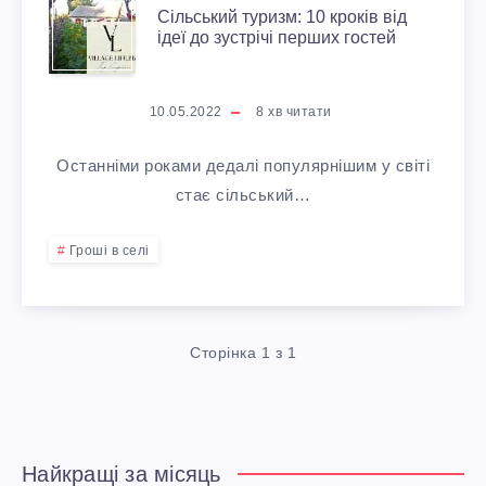
Ь
С
Е
Д
В
Сільський туризм: 10 кроків від
Т
ідеї до зустрічі перших гостей
Н
І
С
Е
В
И
І
Л
З
Й
10.05.2022
8
хв читати
Т
В
Б
Ь
Н
,
Останніми роками дедалі популярнішим у світі
Е
И
І
С
стає сільський…
У
Щ
П
Т
З
Ь
Л
Гроші в селі
О
Л
А
Н
К
Я
Б
И
Н
Е
И
:
Сторінка 1 з 1
Р
Ц
Ю
С
Й
Ц
О
І
А
І
Т
І
З
Найкращі за місяць