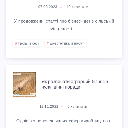
М
Н
И
07.03.2023
10
хв читати
І
О
Й
У продовженні статті про бізнес-ідеї в сільській
Л
В
Б
місцевості,…
Ь
І
І
Гроші в селі
Енергетика й побут
Й
В
З
О
И
Н
Я
Н
Р
Е
Як розпочати аграрний бізнес з
нуля: цінні поради
К
А
О
С
Р
:
12.11.2022
5
хв читати
Щ
М
О
7
Однією з перспективних сфер виробництва є
У
О