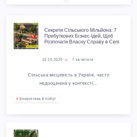
С
Секрети Сільського Мільйона: 7
Прибуткових Бізнес-Ідей, Щоб
Е
Розпочати Власну Справу в Селі
К
15.10.2025
7
хв читати
Р
Сільська місцевість в Україні, часто
Е
недооцінена у контексті…
Т
Енергетика й побут
И
С
Б