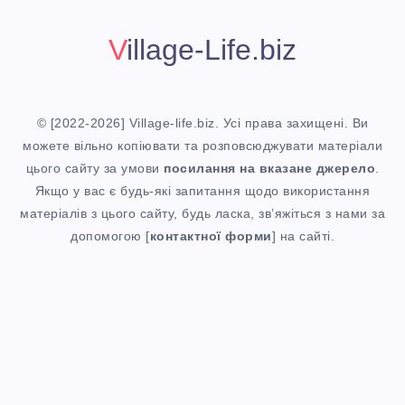
Б
Е
С
І
Village-Life.biz
Ї
Е
З
Д
Л
Н
© [2022-2026] Village-life.biz. Усі права захищені. Ви
О
можете вільно копіювати та розповсюджувати матеріали
І
Е
цього сайту за умови
посилання
на вказане джерело
.
З
Якщо у вас є будь-які запитання щодо використання
С
матеріалів з цього сайту, будь ласка, зв’яжіться з нами за
У
допомогою [
контактної форми
] на сайті.
С
Т
Р