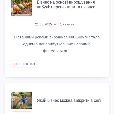
І
Бізнес на основі вирощування
цибулі: перспективи та нюанси
І
Л
З
21.03.2025
1
хв читати
Ь
Н
Останніми роками вирощування цибулі стало
С
Е
одним з найприбутковіших напрямів
Ь
фермерської…
С
К
Гроші в селі
Н
О
А
Г
О
Я
О
Який бізнес можна відкрити в селі
С
К