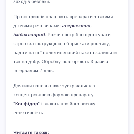
заходів безпеки.
Проти трипсів працюють препарати з такими
діючими речовинами:
аверсектин,
імідаклоприд
. Розчин потрібно підготувати
строго за інструкцією, обприскати рослину,
надіти на неї поліетиленовий пакет і залишити
так на добу. Обробку повторюють 3 рази з
інтервалом 7 днів.
Дачники напевно вже зустрічалися з
концентрованою формою препарату
“
Конфідор
” і знають про його високу
ефективність.
Читайте також: