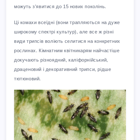
можуть з’явитися до 15 нових поколінь.
Ці комахи всеїдні (вони трапляються на дуже
широкому спектрі культур), але все ж різні
види трипсів воліють селитися на конкретних
рослинах. Кімнатним квітникарям найчастіше
докучають різноядний, каліфорнійський,
драценовий і декоративний трипси, рідше
тютюновий.