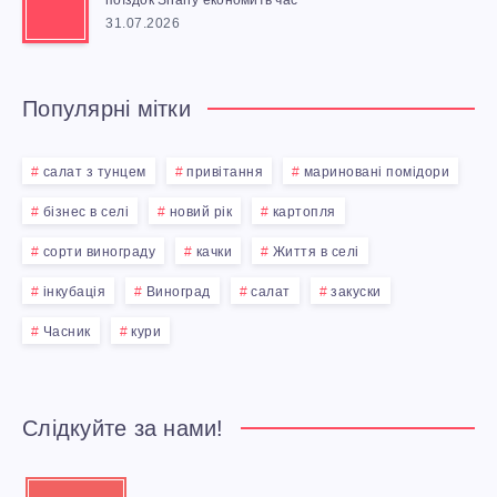
31.07.2026
Популярні мітки
салат з тунцем
привітання
мариновані помідори
бізнес в селі
новий рік
картопля
сорти винограду
качки
Життя в селі
інкубація
Виноград
салат
закуски
Часник
кури
Слідкуйте за нами!