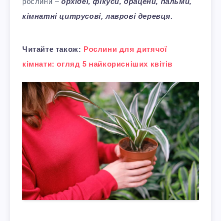
рослини –
орхідеї, фікуси, драцени, пальми,
кімнатні цитрусові, лаврові деревця.
Читайте також:
Рослини для дитячої
кімнати: огляд 5 найкорисніших квітів