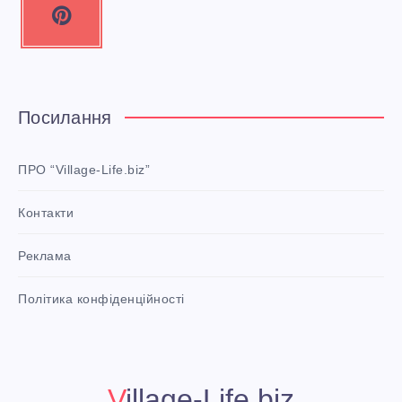
P
i
n
t
e
Посилання
r
e
ПРО “Village-Life.biz”
s
Контакти
t
P
Реклама
i
n
i
Політика конфіденційності
t
!
Village-Life.biz