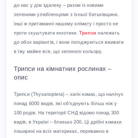
до нас у дім здалеку – разом із новими
зеленими улюбленцями з їхньої батьківщини,
інші ж притаманні нашому клімату і просто не
проти скуштувати екзотики.
Трипси
належать
до обох варіантів, і вони погоджуються вживати
в їжу майже все, що зеленого кольору.
Трипси на кімнатних рослинах –
опис
Трипси (Thysanoptera) – загін комах, що налічує
понад 6000 видів, які об’єднують більш ніж у
100 родів. На території СНД відомо
понад 300
видів,
в Україні – близько 200. Ці дрібні комахи
поширені на всіх материках, переважно в