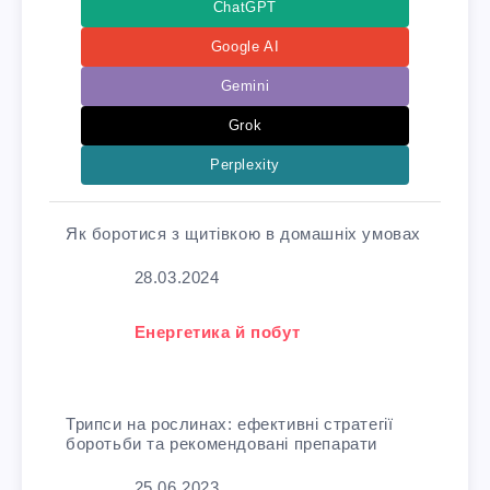
ChatGPT
Google AI
Gemini
Grok
Perplexity
Як боротися з щитівкою в домашніх умовах
Дата
28.03.2024
У зв'язку з тим, що
Енергетика й побут
Трипси на рослинах: ефективні стратегії
боротьби та рекомендовані препарати
Дата
25.06.2023