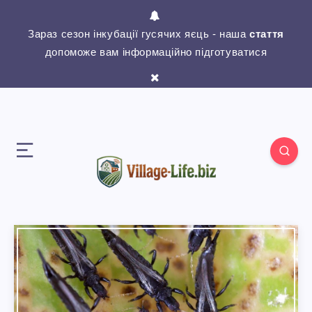
Зараз сезон інкубації гусячих яєць - наша
стаття
допоможе вам інформаційно підготуватися