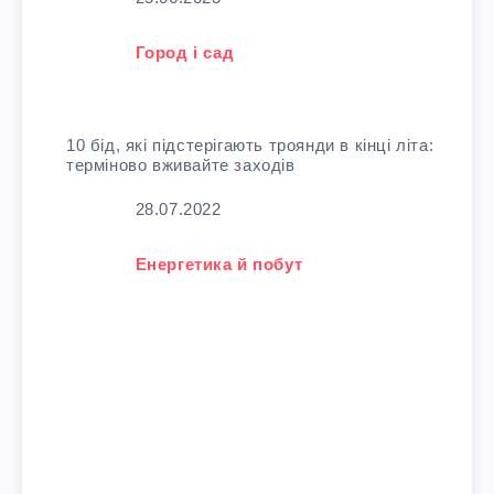
У зв'язку з тим, що
Город і сад
10 бід, які підстерігають троянди в кінці літа:
терміново вживайте заходів
Дата
28.07.2022
У зв'язку з тим, що
Енергетика й побут