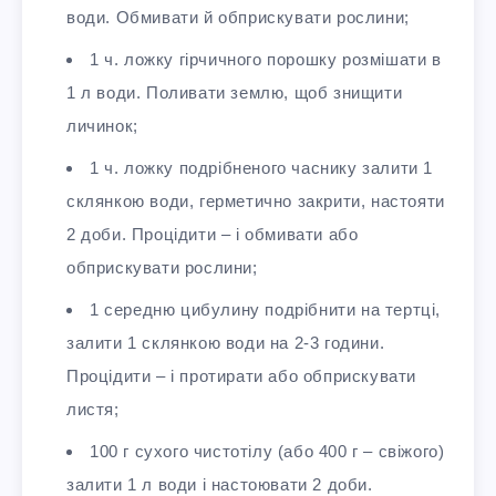
води. Обмивати й обприскувати рослини;
1 ч. ложку гірчичного порошку розмішати в
1 л води. Поливати землю, щоб знищити
личинок;
1 ч. ложку подрібненого часнику залити 1
склянкою води, герметично закрити, настояти
2 доби. Процідити – і обмивати або
обприскувати рослини;
1 середню цибулину подрібнити на тертці,
залити 1 склянкою води на 2-3 години.
Процідити – і протирати або обприскувати
листя;
100 г сухого чистотілу (або 400 г – свіжого)
залити 1 л води і настоювати 2 доби.