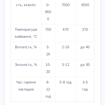
сть, ккал/кг
0-
7000
4500
850
0
Температура
700
470
370
займання, °C
Вологість, %
3-
2-16
до 40
16
Зольність, %
10-
3-12
до 30
20
Час горіння
8-
5-8 год
3-5
закладки
12
год
год