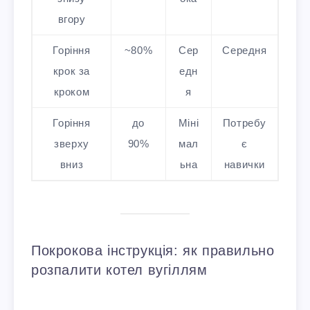
вгору
Горіння
~80%
Сер
Середня
крок за
едн
кроком
я
Горіння
до
Міні
Потребу
зверху
90%
мал
є
вниз
ьна
навички
Покрокова інструкція: як правильно
розпалити котел вугіллям