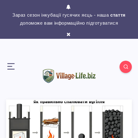
Зараз сезон інкубації гусячих яєць - наша
стаття
допоможе вам інформаційно підготуватися