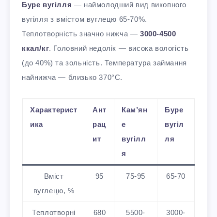
Буре вугілля
— наймолодший вид викопного
вугілля з вмістом вуглецю 65-70%.
Теплотворність значно нижча —
3000-4500
ккал/кг
. Головний недолік — висока вологість
(до 40%) та зольність. Температура займання
найнижча — близько 370°C.
Характерист
Ант
Кам’ян
Буре
ика
рац
е
вугіл
ит
вугілл
ля
я
Вміст
95
75-95
65-70
вуглецю, %
Теплотворні
680
5500-
3000-