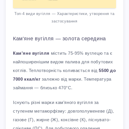
Топ-4 види вугілля — Характеристики, утворення та
застосування
Кам’яне вугілля — золота середина
Кам’яне вугілля
містить 75-95% вуглецю та є
найпоширенішим видом палива для побутових
котлів. Теплотворність коливається від
5500 до
7000 ккал/кг
залежно від марки. Температура
займання — близько 470°C.
Існують різні марки кам’яного вугілля за
ступенем метаморфізму: довгополуменеве (Д),
газове (Г), жирне (Ж), коксівне (К), піснувато-
спікливе (ПС). Для побутового опалення