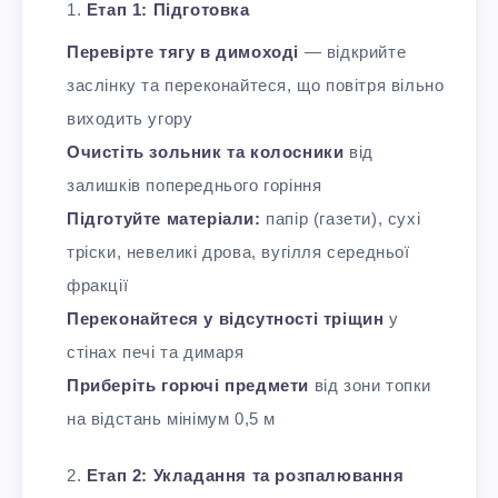
Етап 1: Підготовка
Перевірте тягу в димоході
— відкрийте
заслінку та переконайтеся, що повітря вільно
виходить угору
Очистіть зольник та колосники
від
залишків попереднього горіння
Підготуйте матеріали:
папір (газети), сухі
тріски, невеликі дрова, вугілля середньої
фракції
Переконайтеся у відсутності тріщин
у
стінах печі та димаря
Приберіть горючі предмети
від зони топки
на відстань мінімум 0,5 м
Етап 2: Укладання та розпалювання