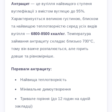
Антрацит
— це вугілля найвищого ступеня
вуглефікації з вмістом вуглецю до 95%.
Характеризується великою густиною, блиском
та найвищою теплотворністю серед усіх видів
вугілля —
6800-8500 ккал/кг
. Температура
займання антрациту складає близько 700°C,
тому він важче розпалюється, але горить
довше та рівномірніше.
Переваги антрациту:
Найвища теплотворність
Мінімальне димоутворення
Тривале горіння (до 12 годин на одній
закладці)