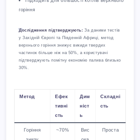
Підходить для більшості котлів верхнього
горіння
Дослідження підтверджують:
За даними тестів
у Західній Європі та Південній Африці, метод
верхнього горіння знижує викиди твердих
частинок більше ніж на 50%, а користувачі
підтверджують помітну економію палива близько
30%.
Метод
Ефек
Дим
Складні
тивні
ніст
сть
сть
ь
Горіння
~70%
Вис
Проста
знизу
ока