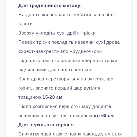
Для традиційного методу:
На дно топки покладіть зім’ятий папір або
газети
Зверху укладіть сухі дрібні тріски
Поверх тріски покладіть невеликі сухі дрова
«хрест-навхрест» або «будиночком»
Підпаліть папір та залиште дверцята трохи
відчиненими для спостереження
Коли дрова перетворяться на вугілля, що
горить, засипте перший шар вугілля
товщиною
15-20 см
Після розгоряння першого шару додайте
основний шар вугілля товщиною
до 60 см
Для верхнього горіння:
Спочатку завантажте повну закладку вугілля