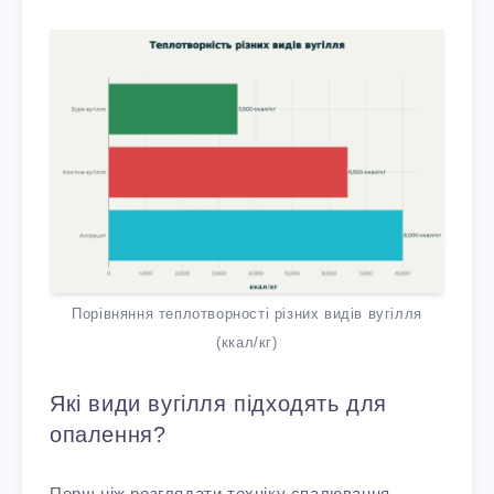
Порівняння теплотворності різних видів вугілля
(ккал/кг)
Які види вугілля підходять для
опалення?
Перш ніж розглядати техніку спалювання,