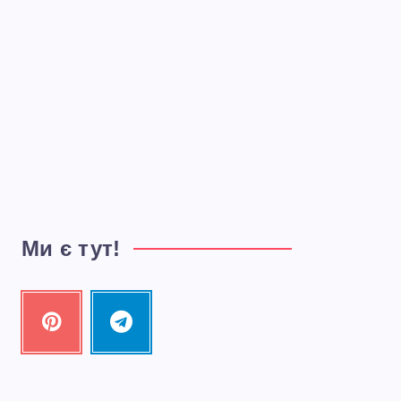
Ми є тут!
Pinterest
Telegram
Pin
Follow
it!
me!