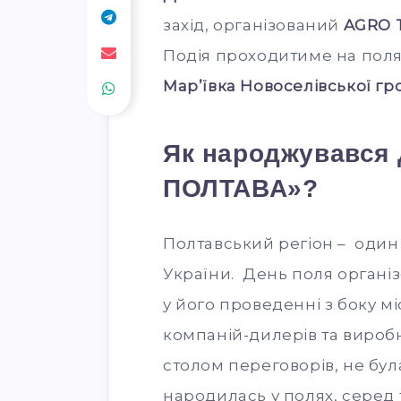
захід, організований
AGRO 
Подія проходитиме на пол
Мар’ївка Новоселівської гр
Як народжувався
ПОЛТАВА»?
Полтавський регіон – один 
України. День поля організ
у його проведенні з боку м
компаній-дилерів та виробни
столом переговорів, не бу
народилась у полях, серед 