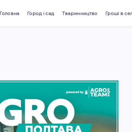
ії гусячих яєць - наша
стаття
допоможе вам інформац
Головна
Город і сад
Тваринництво
Гроші в сел