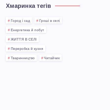
Хмаринка тегів
Город і сад
Гроші в селі
Енергетика й побут
ЖИТТЯ В СЕЛІ
Переробка й кухня
Тваринництво
Читайчик