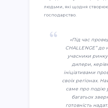
людьми, які щодня створюю
господарство.
«Під час пров
CHALLENGE” до н
учасники ринку
дилери, керів
ініціативами про
своїх регіонах. Н
саме про подію у
багатьох звер
готовність надат