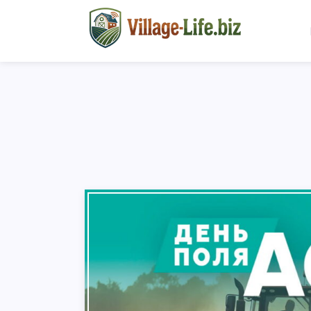
Зараз сезон інкубац