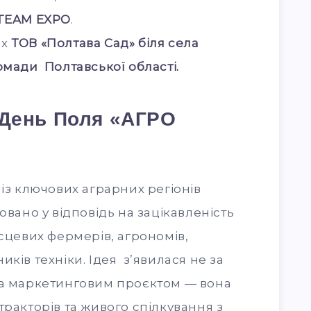
TEAM EXPO
.
ях
ТОВ «Полтава Сад» біля села
омади Полтавської області.
 День Поля «АГРО
із ключових аграрних регіонів
овано у відповідь на зацікавленість
ісцевих фермерів, агрономів,
ків техніки. Ідея з’явилася не за
ла маркетинговим проєктом — вона
тракторів та живого спілкування з