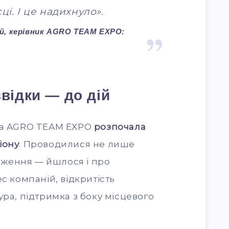
ці. І це надихнуло».
й, керівник AGRO TEAM EXPO:
звідки — до дій
нда AGRO TEAM EXPO
розпочала
іону
. Проводилися не лише
ідження — йшлося і про
с компаній, відкритість
ура, підтримка з боку місцевого