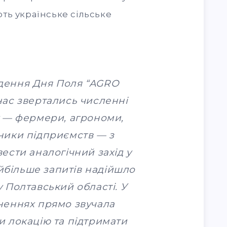
ть українське сільське
едення Дня Поля “AGRO
ас звертались численні
 — фермери, агрономи,
ники підприємств — з
вести аналогічний захід у
айбільше запитів надійшло
 Полтавський області. У
неннях прямо звучала
и локацію та підтримати