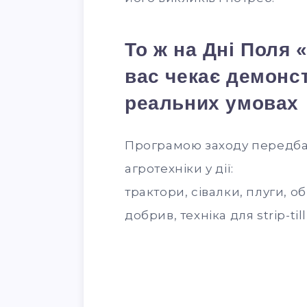
То ж на Дні Поля
вас чекає демонст
реальних умовах
Програмою заходу передба
агротехніки у дії:
трактори, сівалки, плуги, о
добрив, техніка для strip-ti