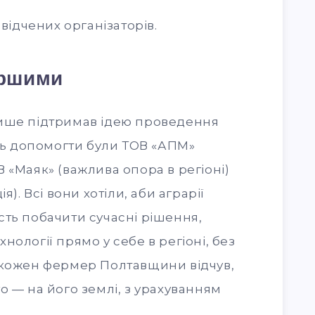
свідчених організаторів.
ершими
лише підтримав ідею проведення
сть допомогти були ТОВ «АПМ»
 «Маяк» (важлива опора в регіоні)
я). Всі вони хотіли, аби аграрії
сть побачити сучасні рішення,
ехнології прямо у себе в регіоні, без
 кожен фермер Полтавщини відчув,
о — на його землі, з урахуванням