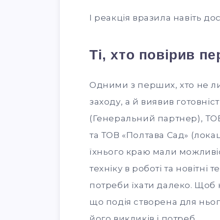
І реакція вразила навіть до
Ті, хто повірив п
Одними з перших, хто не 
заходу, а й виявив готовні
(Генеральний партнер), ТОВ
та ТОВ «Полтава Сад» (локаці
їхнього краю мали можливі
техніку в роботі та новітні т
потреби їхати далеко. Щоб
що подія створена для ньог
його викликів і потреб.