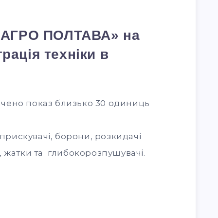
 «АГРО ПОЛТАВА» на
рація техніки в
чено показ близько 30 одиниць
бприскувачі, борони, розкидачі
ll, жатки та глибокорозпушувачі.