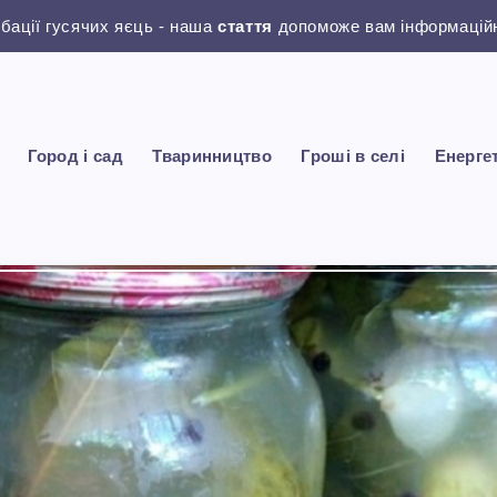
убації гусячих яєць - наша
стаття
допоможе вам інформаційн
Город і сад
Тваринництво
Гроші в селі
Енерге