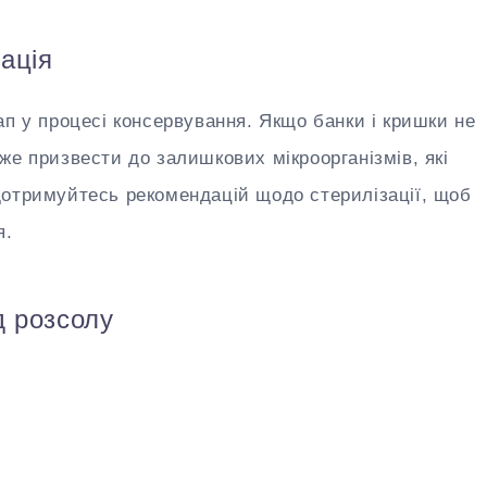
зація
ап у процесі консервування. Якщо банки і кришки не
же призвести до залишкових мікроорганізмів, які
дотримуйтесь рекомендацій щодо стерилізації, щоб
я.
д розсолу