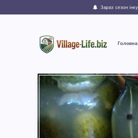
Зараз сезон інк
Головна