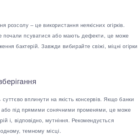
я розсолу – це використання неякісних огірків.
же почали псуватися або мають дефекти, це може
ення бактерій. Завжди вибирайте свіжі, міцні огірки
зберігання
 суттєво вплинути на якість консервів. Якщо банки
лі або під прямими сонячними променями, це може
ій і, відповідно, мутніння. Рекомендується
лодному, темному місці.