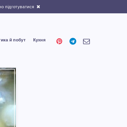
о підготуватися
тика й побут
Кухня