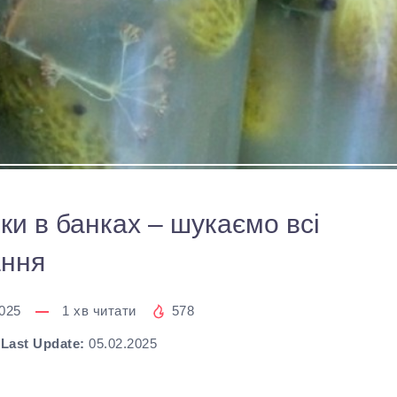
ки в банках – шукаємо всі
ання
2025
1
хв читати
578
Last Update:
05.02.2025