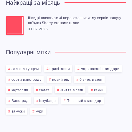
Найкращі за місяць
Швидкі пасажирські перевезення: чому сервіс пошуку
поїздок Sharry економить час
31.07.2026
Популярні мітки
салат з тунцем
привітання
мариновані помідори
сорти винограду
новий рік
бізнес в селі
картопля
салат
Життя в селі
качки
Виноград
інкубація
Посівний календар
закуски
кури