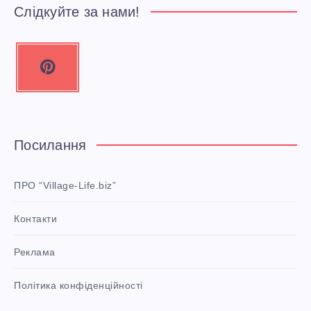
Слідкуйте за нами!
P
i
n
t
e
Посилання
r
e
ПРО “Village-Life.biz”
s
Контакти
t
P
Реклама
i
n
i
Політика конфіденційності
t
!