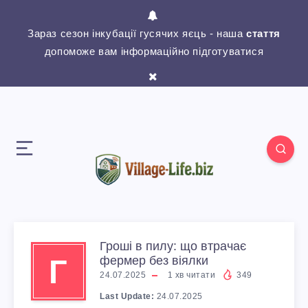
Зараз сезон інкубації гусячих яєць - наша
стаття
допоможе вам інформаційно підготуватися
Гроші в пилу: що втрачає
Г
фермер без віялки
24.07.2025
1
хв читати
349
Last Update:
24.07.2025