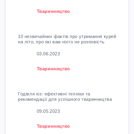
У зв'язку з тим, що
Тваринництво
10 незвичайних фактів про утримання курей
на літо, про які вам ніхто не розповість
Дата
03.06.2023
У зв'язку з тим, що
Тваринництво
Годівля кіз: ефективні техніки та
рекомендації для успішного тваринництва
Дата
09.05.2023
У зв'язку з тим, що
Тваринництво