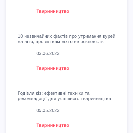
У зв'язку з тим, що
Тваринництво
10 незвичайних фактів про утримання курей
на літо, про які вам ніхто не розповість
Дата
03.06.2023
У зв'язку з тим, що
Тваринництво
Годівля кіз: ефективні техніки та
рекомендації для успішного тваринництва
Дата
09.05.2023
У зв'язку з тим, що
Тваринництво