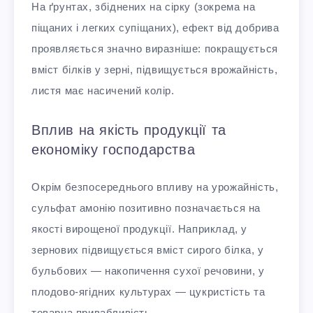
На ґрунтах, збіднених на сірку (зокрема на
піщаних і легких супіщаних), ефект від добрива
проявляється значно виразніше: покращується
вміст білків у зерні, підвищується врожайність,
листя має насичений колір.
Вплив на якість продукції та
економіку господарства
Окрім безпосереднього впливу на урожайність,
сульфат амонію позитивно позначається на
якості вирощеної продукції. Наприклад, у
зернових підвищується вміст сирого білка, у
бульбових — накопичення сухої речовини, у
плодово-ягідних культурах — цукристість та
товарна привабливість.