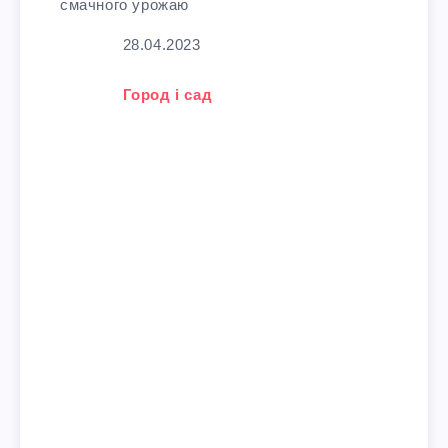
смачного урожаю
Дата
28.04.2023
У зв'язку з тим, що
Город і сад