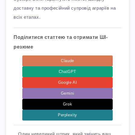
доставку та професійний супровід аграріїв на
всіх етапах.
Поділитися статтею та отримати ШІ-
резюме
Claude
ChatGPT
Google AI
Gemini
Grok
Perplexity
Один невеликий штрих, який змінить ваш