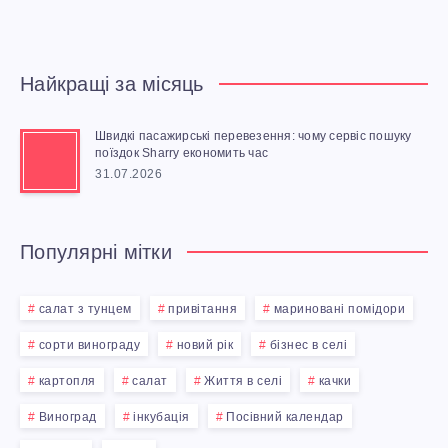
Найкращі за місяць
Швидкі пасажирські перевезення: чому сервіс пошуку
поїздок Sharry економить час
31.07.2026
Популярні мітки
салат з тунцем
привітання
мариновані помідори
сорти винограду
новий рік
бізнес в селі
картопля
салат
Життя в селі
качки
Виноград
інкубація
Посівний календар