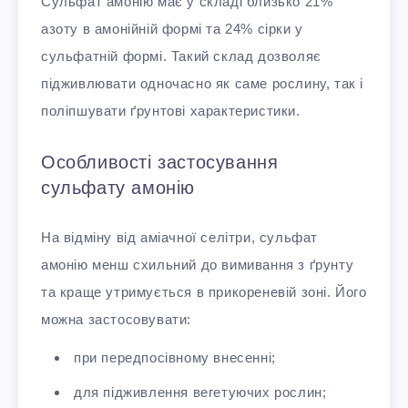
Сульфат амонію має у складі близько 21%
азоту в амонійній формі та 24% сірки у
сульфатній формі. Такий склад дозволяє
підживлювати одночасно як саме рослину, так і
поліпшувати ґрунтові характеристики.
Особливості застосування
сульфату амонію
На відміну від аміачної селітри, сульфат
амонію менш схильний до вимивання з ґрунту
та краще утримується в прикореневій зоні. Його
можна застосовувати:
при передпосівному внесенні;
для підживлення вегетуючих рослин;