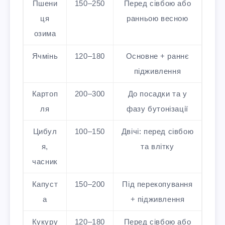
Пшени
150–250
Перед сівбою або
ця
ранньою весною
озима
Ячмінь
120–180
Основне + раннє
підживлення
Картоп
200–300
До посадки та у
ля
фазу бутонізації
Цибул
100–150
Двічі: перед сівбою
я,
та влітку
часник
Капуст
150–200
Під перекопування
а
+ підживлення
Кукуру
120–180
Перед сівбою або