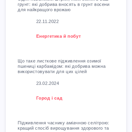
грунт: які добрива вносять в грунт восени
для найкращого врожаю
Дата
22.11.2022
У зв'язку з тим, що
Енергетика й побут
Що таке листкове підживлення озимої
пшениці карбамідом: які добрива можна
використовувати для цих цілей
Дата
23.02.2024
У зв'язку з тим, що
Город і сад
Підживлення часнику аміачною селітрою:
кращий спосіб вирощування здорового та