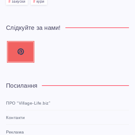
закуски
кури
Слідкуйте за нами!
P
i
n
t
e
Посилання
r
e
ПРО “Village-Life.biz”
s
Контакти
t
P
Реклама
i