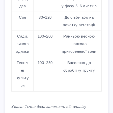
дза
у фазу 5–6 листків
Соя
80–120
До сівби або на
початку вегетації
Сади,
100–200
Ранньою весною
виногр
навколо
адники
прикореневої зони
Техніч
100–250
Внесення до
ні
обробітку ґрунту
культу
ри
Увага: Точна доза залежить від аналізу