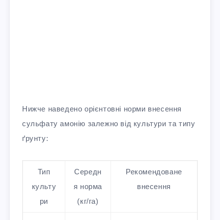
Нижче наведено орієнтовні норми внесення
сульфату амонію залежно від культури та типу
ґрунту:
Тип
Середн
Рекомендоване
культу
я норма
внесення
ри
(кг/га)