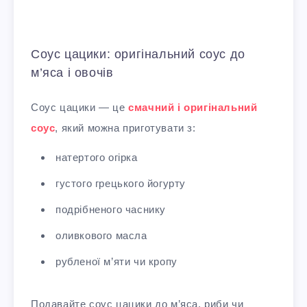
Соус цацики: оригінальний соус до
м’яса і овочів
Соус цацики — це
смачний і оригінальний
соус
, який можна приготувати з:
натертого огірка
густого грецького йогурту
подрібненого часнику
оливкового масла
рубленої м’яти чи кропу
Подавайте соус цацики до м’яса, риби чи