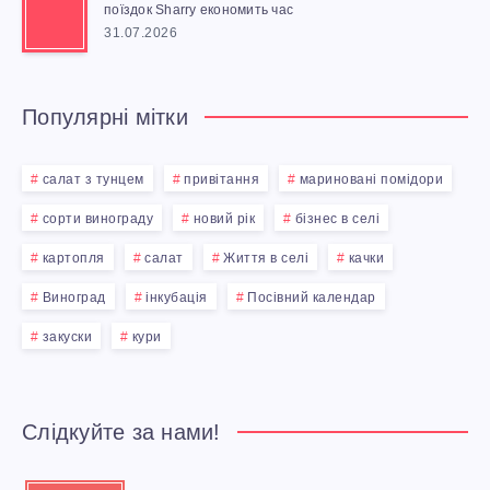
поїздок Sharry економить час
31.07.2026
Популярні мітки
салат з тунцем
привітання
мариновані помідори
сорти винограду
новий рік
бізнес в селі
картопля
салат
Життя в селі
качки
Виноград
інкубація
Посівний календар
закуски
кури
Слідкуйте за нами!