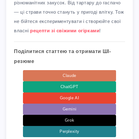
різноманітних закусок. Від тартару до гаспачо
— ці страви точно стануть у пригоді влітку. Тож
не бійтеся експериментувати і створюйте свої
власні
рецепти зі свіжими огірками
!
Поділитися статтею та отримати ШІ-
резюме
Claude
ChatGPT
Google AI
Gemini
Grok
Perplexity