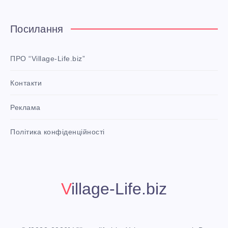
t
e
Посилання
r
e
ПРО “Village-Life.biz”
s
Контакти
t
P
Реклама
i
n
i
Політика конфіденційності
t
!
Village-Life.biz