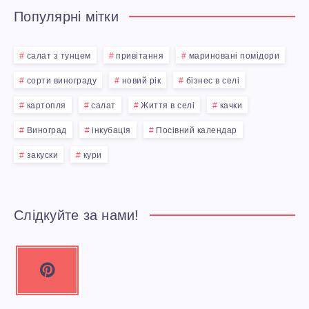
Популярні мітки
салат з тунцем
привітання
мариновані помідори
сорти винограду
новий рік
бізнес в селі
картопля
салат
Життя в селі
качки
Виноград
інкубація
Посівний календар
закуски
кури
Слідкуйте за нами!
P
i
n