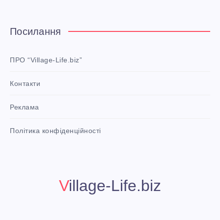
t
e
Посилання
r
e
ПРО “Village-Life.biz”
s
Контакти
t
P
Реклама
i
n
i
Політика конфіденційності
t
!
Village-Life.biz