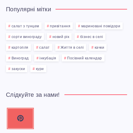
Популярні мітки
салат з тунцем
привітання
мариновані помідори
сорти винограду
новий рік
бізнес в селі
картопля
салат
Життя в селі
качки
Виноград
інкубація
Посівний календар
закуски
кури
Слідкуйте за нами!
P
i
n