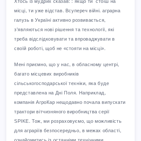
Хтось із мудрих сказав: : якщо ти стоїш на
місці, ти уже відстав. Всупереч війні. аграрна
галузь в Україні активно розвивається,
з’являються нові рішення та технології, які
треба відслідковувати та впроваджувати в
своїй роботі, щоб не «стояти на місці».
Мені приємно, що у нас, в обласному центрі,
багато місцевих виробників
сільськогосподарської техніки, яка буде
представлена на Дні Поля. Наприклад,
компанія АгроКар нещодавно почала випускати
трактори вітчизняного виробництва серії
SPIKE. Тож, ми розраховуємо, що можливість
для аграріїв безпосередньо, в межах області,
ознайомитись із останніми технічними