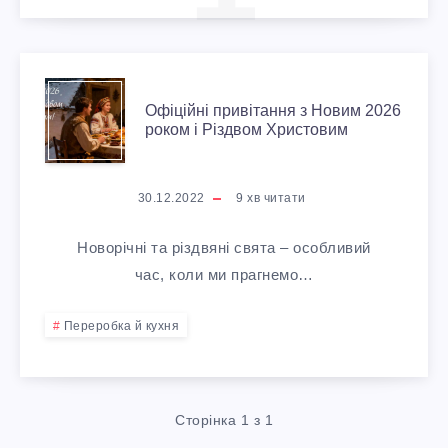
О
Офіційні привітання з Новим 2026
роком і Різдвом Христовим
Ф
І
30.12.2022
9
хв читати
Ц
Новорічні та різдвяні свята – особливий
І
час, коли ми прагнемо…
Й
Переробка й кухня
Н
І
Сторінка 1 з 1