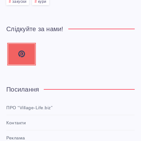
Я
закуски
кури
З
Н
Слідкуйте за нами!
О
P
В
i
n
И
t
М
e
Посилання
r
2
e
ПРО “Village-Life.biz”
0
s
Контакти
t
2
P
Реклама
i