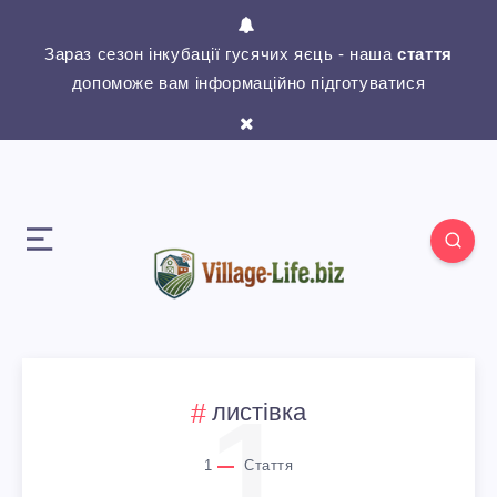
Зараз сезон інкубації гусячих яєць - наша
стаття
допоможе вам інформаційно підготуватися
1
листівка
1
Стаття