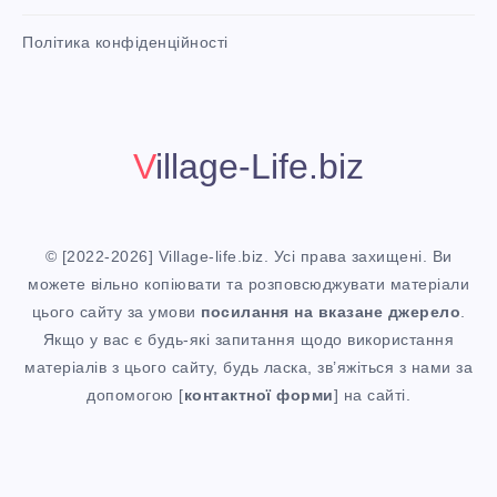
6
n
i
Політика конфіденційності
t
Р
!
О
Village-Life.biz
К
О
© [2022-2026] Village-life.biz. Усі права захищені. Ви
М
можете вільно копіювати та розповсюджувати матеріали
цього сайту за умови
посилання
на вказане джерело
.
І
Якщо у вас є будь-які запитання щодо використання
матеріалів з цього сайту, будь ласка, зв’яжіться з нами за
Р
допомогою [
контактної форми
] на сайті.
І