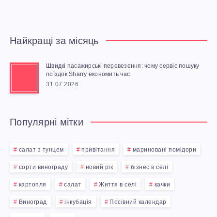
П
Р
Найкращі за місяць
И
Швидкі пасажирські перевезення: чому сервіс пошуку
В
поїздок Sharry економить час
31.07.2026
І
Т
Популярні мітки
А
салат з тунцем
привітання
мариновані помідори
Н
сорти винограду
новий рік
бізнес в селі
картопля
салат
Життя в селі
качки
Н
Виноград
інкубація
Посівний календар