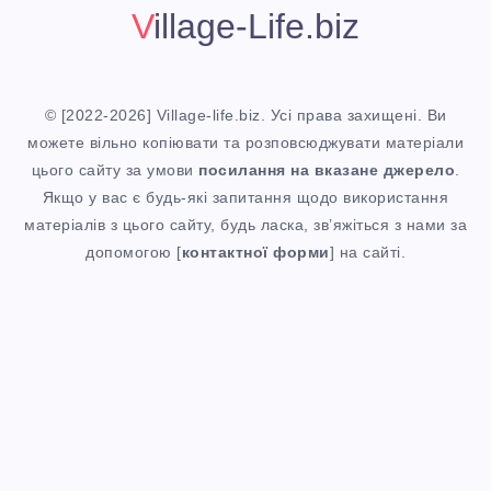
L
Т
Village-Life.biz
X
И
У
Р
© [2022-2026] Village-life.biz. Усі права захищені. Ви
2
можете вільно копіювати та розповсюджувати матеріали
О
цього сайту за умови
посилання
на вказане джерело
.
0
Якщо у вас є будь-які запитання щодо використання
Б
матеріалів з цього сайту, будь ласка, зв’яжіться з нами за
2
допомогою [
контактної форми
] на сайті.
О
6
Т
:
У
Я
Н
К
А