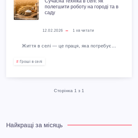
С
Сучасна техніка в селі: як
И
полегшити роботу на городі та в
У
саду
В
Ч
12.02.2026
1
хв читати
Ц
А
Життя в селі — це праця, яка потребує…
І
С
Н
Гроші в селі
Н
И
А
Н
Сторінка 1 з 1
Т
А
Е
1
Найкращі за місяць
Х