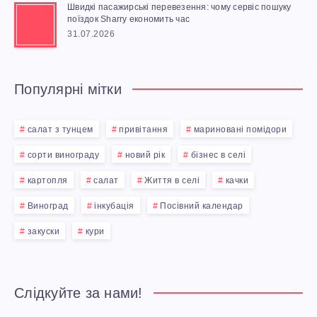
0
Н
Швидкі пасажирські перевезення: чому сервіс пошуку
поїздок Sharry економить час
М
31.07.2026
І
О
К
Популярні мітки
Т
А
О
салат з тунцем
привітання
мариновані помідори
В
сорти винограду
новий рік
бізнес в селі
Б
С
картопля
салат
Життя в селі
качки
Л
Е
Виноград
інкубація
Посівний календар
О
закуски
кури
Л
К
І
І
Слідкуйте за нами!
: