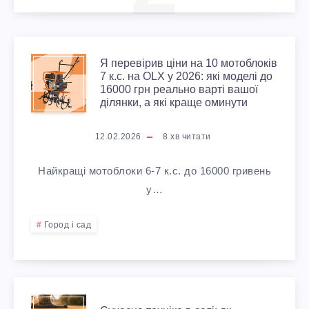
Я
Я перевірив ціни на 10 мотоблоків
7 к.с. на OLX у 2026: які моделі до
16000 грн реально варті вашої
П
ділянки, а які краще оминути
Е
12.02.2026
8
хв читати
Р
Найкращі мотоблоки 6-7 к.с. до 16000 гривень
Е
у…
В
Город і сад
І
Р