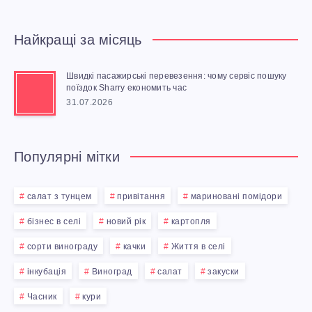
И
Найкращі за місяць
С
:
Швидкі пасажирські перевезення: чому сервіс пошуку
поїздок Sharry економить час
31.07.2026
З
А
Популярні мітки
П
салат з тунцем
привітання
мариновані помідори
Е
бізнес в селі
новий рік
картопля
Л
сорти винограду
качки
Життя в селі
Ь
інкубація
Виноград
салат
закуски
Часник
кури