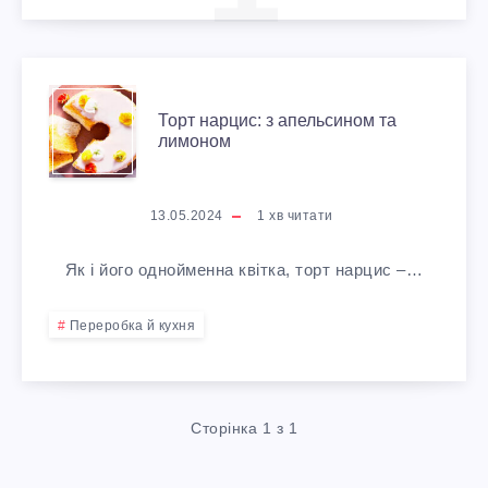
Т
Торт нарцис: з апельсином та
лимоном
О
Р
13.05.2024
1
хв читати
Т
Як і його однойменна квітка, торт нарцис –…
Н
Переробка й кухня
А
Р
Сторінка 1 з 1
Ц