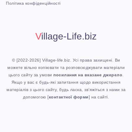
i
О
Політика конфіденційності
t
!
Н
О
Village-Life.biz
М
© [2022-2026] Village-life.biz. Усі права захищені. Ви
можете вільно копіювати та розповсюджувати матеріали
цього сайту за умови
посилання
на вказане джерело
.
Якщо у вас є будь-які запитання щодо використання
матеріалів з цього сайту, будь ласка, зв’яжіться з нами за
допомогою [
контактної форми
] на сайті.