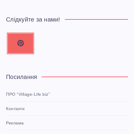
С
И
Слідкуйте за нами!
Н
P
О
i
М
n
t
Т
e
Посилання
А
r
e
Л
ПРО “Village-Life.biz”
s
И
Контакти
t
P
М
Реклама
i
n