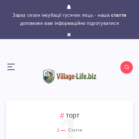
Зараз сезон інкубації гусячих яєць - наша
стаття
допоможе вам інформаційно підготуватися
1
торт
1
Стаття