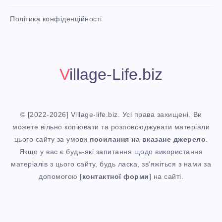
А
n
i
Політика конфіденційності
t
С
!
Н
Village-Life.biz
И
К
© [2022-2026] Village-life.biz. Усі права захищені. Ви
У
можете вільно копіювати та розповсюджувати матеріали
цього сайту за умови
посилання
на вказане джерело
.
,
Якщо у вас є будь-які запитання щодо використання
матеріалів з цього сайту, будь ласка, зв’яжіться з нами за
Щ
допомогою [
контактної форми
] на сайті.
О