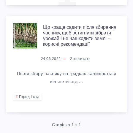
Щ
Що краще садити після збирання
часнику, щоб встигнути зібрати
урожай і не нашкодити землі –
О
корисні рекомендації
К
24.06.2022
2
хв читати
Р
Після збору часнику на грядках залишається
А
вільне місце,…
Щ
Город і сад
Е
С
Сторінка 1 з 1