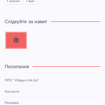
Я
закуски
кури
З
Б
Слідкуйте за нами!
И
P
Р
i
n
А
t
Н
e
Посилання
r
Н
e
ПРО “Village-Life.biz”
Я
s
Контакти
t
Ч
P
Реклама
i