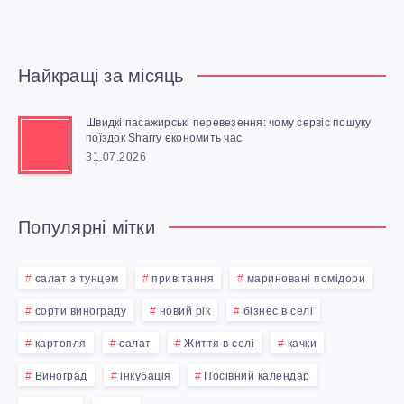
А
Д
Найкращі за місяць
И
Швидкі пасажирські перевезення: чому сервіс пошуку
Т
поїздок Sharry економить час
31.07.2026
И
П
Популярні мітки
І
салат з тунцем
привітання
мариновані помідори
С
сорти винограду
новий рік
бізнес в селі
картопля
салат
Життя в селі
качки
Л
Виноград
інкубація
Посівний календар