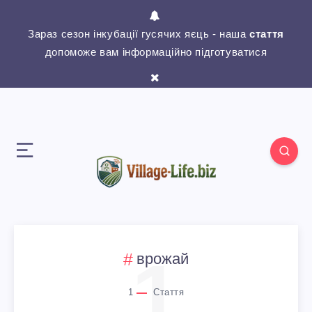
Зараз сезон інкубації гусячих яєць - наша
стаття
допоможе вам інформаційно підготуватися
1
врожай
1
Стаття