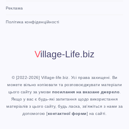
P
Реклама
i
n
i
Політика конфіденційності
t
!
Village-Life.biz
© [2022-2026] Village-life.biz. Усі права захищені. Ви
можете вільно копіювати та розповсюджувати матеріали
цього сайту за умови
посилання
на вказане джерело
.
Якщо у вас є будь-які запитання щодо використання
матеріалів з цього сайту, будь ласка, зв’яжіться з нами за
допомогою [
контактної форми
] на сайті.