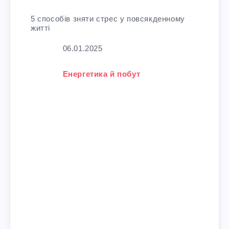
5 способів зняти стрес у повсякденному
житті
Дата
06.01.2025
У зв'язку з тим, що
Енергетика й побут