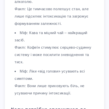
алкоголю.
Факт:
Це тимчасово полегшує стан, але
лише підсилює інтоксикацію та загрожує
формуванням залежності.
Міф: Кава та міцний чай – найкращий
засіб.
Факт:
Кофеїн стимулює серцево-судинну
систему і може посилити зневоднення та
тиск.
Міф: Ліки «від голови» усувають всі
симптоми.
Факт:
Вони лише приховують біль, не
усуваючи причину інтоксикації.