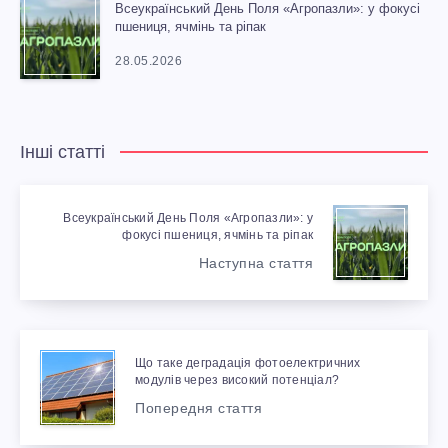
Всеукраїнський День Поля «Агропазли»: у фокусі
пшениця, ячмінь та ріпак
28.05.2026
Інші статті
Всеукраїнський День Поля «Агропазли»: у
фокусі пшениця, ячмінь та ріпак
Наступна стаття
Що таке деградація фотоелектричних
модулів через високий потенціал?
Попередня стаття