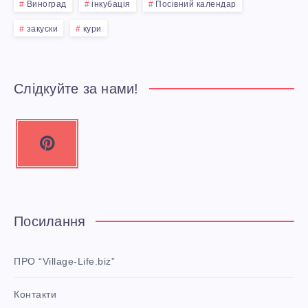
Виноград
інкубація
Посівний календар
закуски
кури
Слідкуйте за нами!
P
i
n
t
e
Посилання
r
e
ПРО “Village-Life.biz”
s
Контакти
t