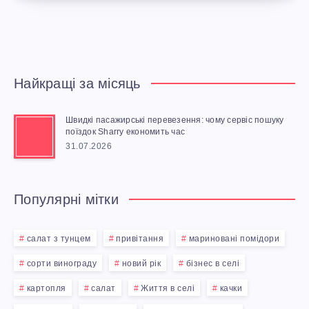
Найкращі за місяць
Швидкі пасажирські перевезення: чому сервіс пошуку
поїздок Sharry економить час
31.07.2026
Популярні мітки
салат з тунцем
привітання
мариновані помідори
сорти винограду
новий рік
бізнес в селі
картопля
салат
Життя в селі
качки