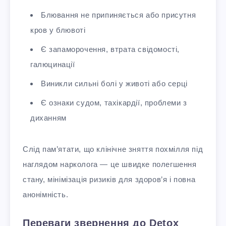
Блювання не припиняється або присутня
кров у блювоті
Є запаморочення, втрата свідомості,
галюцинації
Виникли сильні болі у животі або серці
Є ознаки судом, тахікардії, проблеми з
диханням
Слід пам’ятати, що клінічне зняття похмілля під
наглядом нарколога — це швидке полегшення
стану, мінімізація ризиків для здоров’я і повна
анонімність.
Переваги звернення до Detox