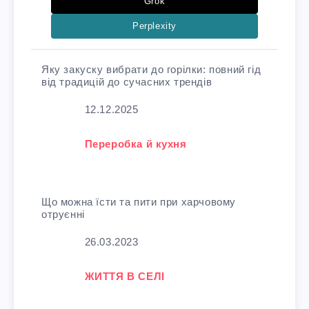
Grok
Perplexity
Яку закуску вибрати до горілки: повний гід
від традицій до сучасних трендів
Дата
12.12.2025
У зв'язку з тим, що
Переробка й кухня
Що можна їсти та пити при харчовому
отруєнні
Дата
26.03.2023
У зв'язку з тим, що
ЖИТТЯ В СЕЛІ