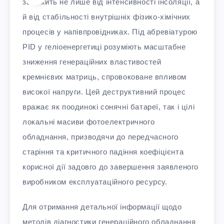
залежить не лише від інтенсивності інсоляції, а
й від стабільності внутрішніх фізико-хімічних
процесів у напівпровідниках. Під абревіатурою
PID у геліоенергетиці розуміють масштабне
зниження генераційних властивостей
кремнієвих матриць, спровоковане впливом
високої напруги. Цей деструктивний процес
вражає як поодинокі сонячні батареї, так і цілі
локальні масиви фотоелектричного
обладнання, призводячи до передчасного
старіння та критичного падіння коефіцієнта
корисної дії задовго до завершення заявленого
виробником експлуатаційного ресурсу.
Для отримання детальної інформації щодо
методів діагностики генераційного обладнання