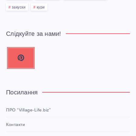
закуски
кури
Слідкуйте за нами!
P
i
n
t
e
Посилання
r
e
ПРО “Village-Life.biz”
s
Контакти
t
P