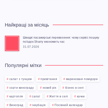
Найкращі за місяць
Швидкі пасажирські перевезення: чому сервіс пошуку
поїздок Sharry економить час
31.07.2026
Популярні мітки
салат з тунцем
привітання
мариновані помідори
сорти винограду
новий рік
бізнес в селі
картопля
салат
Життя в селі
качки
Виноград
інкубація
Посівний календар