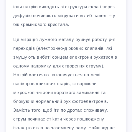
іони натрію виходять зі структури скла і через
дифузію починають мігрувати вглиб панелі – у
бік кремнієвого кристала.
Ця міграція лужного металу руйнує роботу p-n
переходів (електронно-діркових клапанів, які
змушують вибиті сонцем електрони рухатися в
одному напрямку для створення струму).
Натрій хаотично накопичується на межі
напівпровідникових шарів, створюючи
мікроскопічні зони короткого замикання та
блокуючи нормальний рух фотоелектронів.
Замість того, щоб іти по дротах споживачу,
струм починає стікати через пошкоджену
ізоляцію скла на заземлену раму. Найшвидше