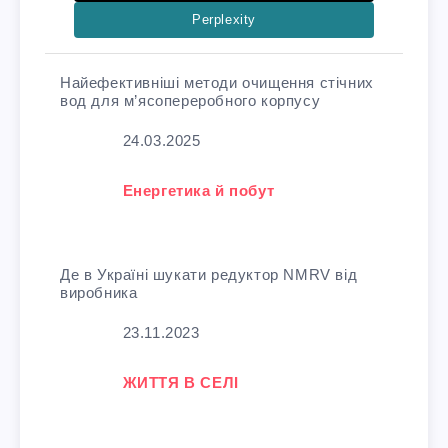
Perplexity
Найефективніші методи очищення стічних
вод для м’ясопереробного корпусу
Дата
24.03.2025
У зв'язку з тим, що
Енергетика й побут
Де в Україні шукати редуктор NMRV від
виробника
Дата
23.11.2023
У зв'язку з тим, що
ЖИТТЯ В СЕЛІ