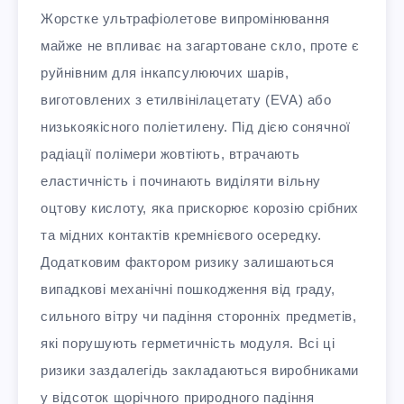
Жорстке ультрафіолетове випромінювання
майже не впливає на загартоване скло, проте є
руйнівним для інкапсулюючих шарів,
виготовлених з етилвінілацетату (EVA) або
низькоякісного поліетилену. Під дією сонячної
радіації полімери жовтіють, втрачають
еластичність і починають виділяти вільну
оцтову кислоту, яка прискорює корозію срібних
та мідних контактів кремнієвого осередку.
Додатковим фактором ризику залишаються
випадкові механічні пошкодження від граду,
сильного вітру чи падіння сторонніх предметів,
які порушують герметичність модуля. Всі ці
ризики заздалегідь закладаються виробниками
у відсоток щорічного природного падіння