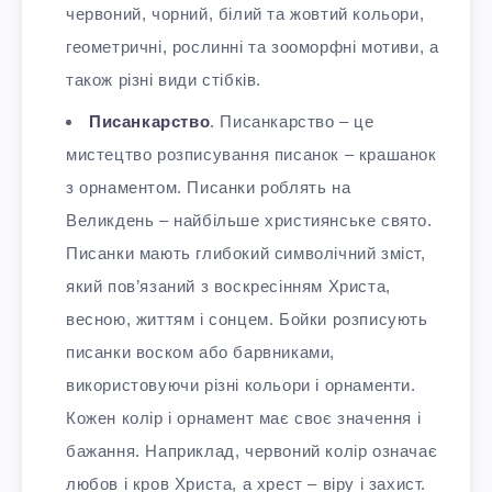
червоний, чорний, білий та жовтий кольори,
геометричні, рослинні та зооморфні мотиви, а
також різні види стібків.
Писанкарство
. Писанкарство – це
мистецтво розписування писанок – крашанок
з орнаментом. Писанки роблять на
Великдень – найбільше християнське свято.
Писанки мають глибокий символічний зміст,
який пов’язаний з воскресінням Христа,
весною, життям і сонцем. Бойки розписують
писанки воском або барвниками,
використовуючи різні кольори і орнаменти.
Кожен колір і орнамент має своє значення і
бажання. Наприклад, червоний колір означає
любов і кров Христа, а хрест – віру і захист.