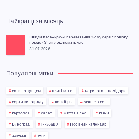
Найкращі за місяць
Швидкі пасажирські перевезення: чому сервіс пошуку
поїздок Sharry економить час
31.07.2026
Популярні мітки
салат з тунцем
привітання
мариновані помідори
сорти винограду
новий рік
бізнес в селі
картопля
салат
Життя в селі
качки
Виноград
інкубація
Посівний календар
закуски
кури