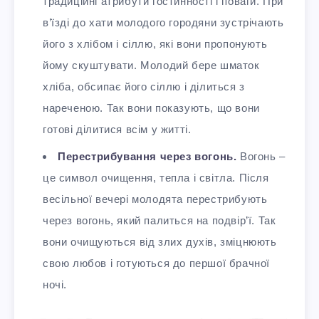
традиційні атрибути гостинності і поваги. При
в’їзді до хати молодого городяни зустрічають
його з хлібом і сіллю, які вони пропонують
йому скуштувати. Молодий бере шматок
хліба, обсипає його сіллю і ділиться з
нареченою. Так вони показують, що вони
готові ділитися всім у житті.
Перестрибування через вогонь.
Вогонь –
це символ очищення, тепла і світла. Після
весільної вечері молодята перестрибують
через вогонь, який палиться на подвір’ї. Так
вони очищуються від злих духів, зміцнюють
свою любов і готуються до першої брачної
ночі.