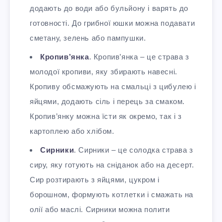
додають до води або бульйону і варять до
готовності. До грибної юшки можна подавати
сметану, зелень або пампушки.
Кропив’янка
. Кропив’янка – це страва з
молодої кропиви, яку збирають навесні.
Кропиву обсмажують на смальці з цибулею і
яйцями, додають сіль і перець за смаком.
Кропив’янку можна їсти як окремо, так і з
картоплею або хлібом.
Сирники
. Сирники – це солодка страва з
сиру, яку готують на сніданок або на десерт.
Сир розтирають з яйцями, цукром і
борошном, формують котлетки і смажать на
олії або маслі. Сирники можна полити