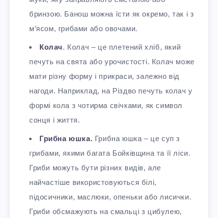
бринзою. Банош можна їсти як окремо, так і з
м’ясом, грибами або овочами.
Колач
. Колач – це плетений хліб, який
печуть на свята або урочистості. Колач може
мати різну форму і прикраси, залежно від
нагоди. Наприклад, на Різдво печуть колач у
формі кола з чотирма свічками, як символ
сонця і життя.
Грибна юшка.
Грибна юшка – це суп з
грибами, якими багата Бойківщина та її ліси.
Гриби можуть бути різних видів, але
найчастіше використовуються білі,
підосичники, маслюки, опеньки або лисички.
Гриби обсмажують на смальці з цибулею,