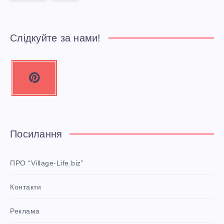
Слідкуйте за нами!
P
i
n
t
e
Посилання
r
e
ПРО “Village-Life.biz”
s
Контакти
t
P
Реклама
i
n