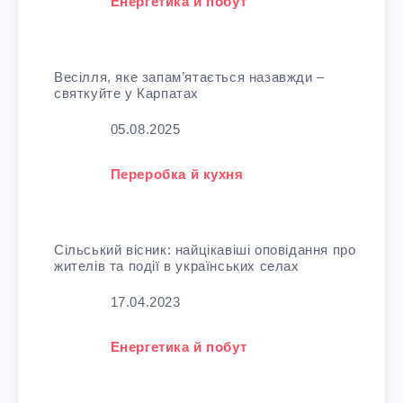
У зв'язку з тим, що
Енергетика й побут
Весілля, яке запам’ятається назавжди –
святкуйте у Карпатах
Дата
05.08.2025
У зв'язку з тим, що
Переробка й кухня
Сільський вісник: найцікавіші оповідання про
жителів та події в українських селах
Дата
17.04.2023
У зв'язку з тим, що
Енергетика й побут