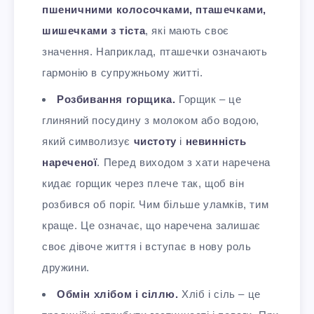
пшеничними колосочками, пташечками,
шишечками з тіста
, які мають своє
значення.
Наприклад, пташечки означають
гармонію в супружньому житті.
Розбивання горщика.
Горщик – це
глиняний посудину з молоком або водою,
який символизує
чистоту
і
невинність
нареченої
. Перед виходом з хати наречена
кидає горщик через плече так, щоб він
розбився об поріг.
Чим більше уламків, тим
краще
. Це означає, що наречена залишає
своє дівоче життя і вступає в нову роль
дружини.
Обмін хлібом і сіллю.
Хліб і сіль – це