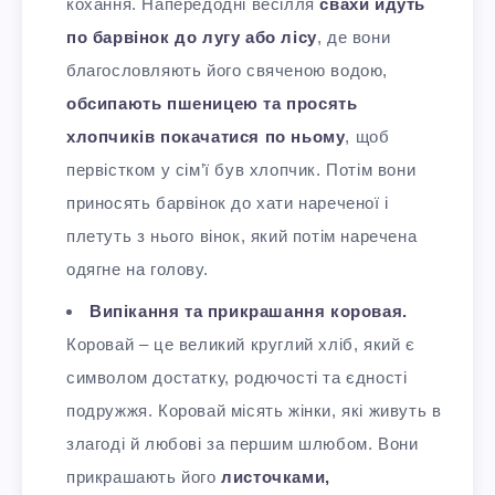
кохання. Напередодні весілля
свахи йдуть
по барвінок до лугу або лісу
, де вони
благословляють його свяченою водою,
обсипають пшеницею та просять
хлопчиків покачатися по ньому
, щоб
первістком у сім’ї був хлопчик
. Потім вони
приносять барвінок до хати нареченої і
плетуть з нього вінок, який потім наречена
одягне на голову.
Випікання та прикрашання коровая.
Коровай – це великий круглий хліб, який є
символом достатку, родючості та єдності
подружжя.
Коровай місять жінки
, які живуть в
злагоді й любові за першим шлюбом. Вони
прикрашають його
листочками,