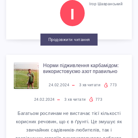
Й
Ігор Шавранський
І
П
О
Продовжити читання
П
І
Н
Норми підживлення карбамідом:
використовуємо азот правильно
Л
О
24.02.2024
3
хв читати
773
Я
Р
24.02.2024
3
хв читати
773
К
М
Багатьом рослинам не вистачає тієї кількості
Д
корисних речовин, що є в ґрунті. Це змушує як
И
звичайних садівників-любителів, так і