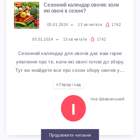
О
А
С
Д
Сезонний календар овочів: коли
які овочі в сезоні?
В
Д
Е
О
05.01.2024
13
хв читати
1742
Е
Т
З
М
05.01.2024
13
хв читати
1742
П
А
О
:
Сезонний календар для овочів дає вам гарне
І
уявлення про те, коли які овочі готові до збору.
С
Н
В
Тут ви знайдете все про сезон збору овочів у…
Д
П
Н
И
Город і сад
Ж
О
И
К
Ігор Шавранський
І
И
С
Й
О
В
О
К
Р
Продовжити читання