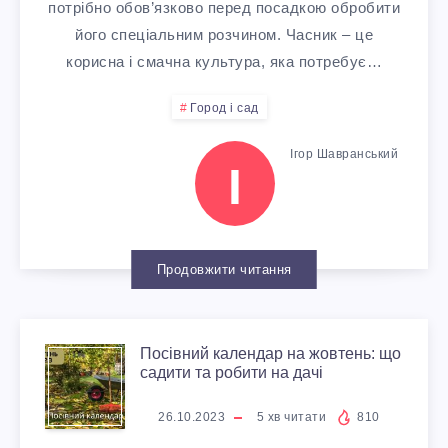
М
потрібно обов’язково перед посадкою обробити
А
С
И
К
його спеціальним розчином. Часник – це
:
корисна і смачна культура, яка потребує…
С
Е
Й
У
Я
Город і сад
Н
З
Д
Ц
К
Ігор Шавранський
И
І
О
Л
И
І
К
Н
Я
Б
Д
Н
І
Е
Продовжити читання
У
О
Е
?
К
Л
Б
П
Посівний календар на жовтень: що
Х
О
садити та робити на дачі
Ю
Р
О
В
26.10.2023
5
хв читати
810
С
: