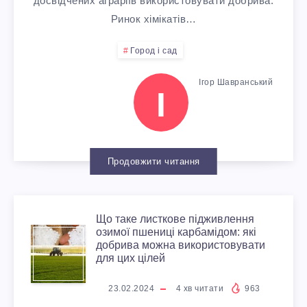
О
досвідчених аграріїв використовувати добрива.
П
Ринок хімікатів…
Б
І
Город і сад
Р
Д
Ігор Шавранський
І
И
Ж
В
И
Продовжити читання
О
В
:
Л
Що таке листкове підживлення
Щ
озимої пшениці карбамідом: які
К
добрива можна використовувати
Е
для цих цілей
О
О
Н
23.02.2024
4
хв читати
963