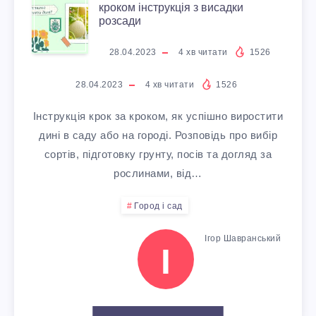
Ч
Я
Л
кроком інструкція з висадки
К
У
І
розсади
А
К
Я
И
У
П
28.04.2023
4
хв читати
1526
С
У
С
Р
28.04.2023
4
хв читати
1526
Р
Н
С
А
Інструкція крок за кроком, як успішно виростити
О
Е
И
дині в саду або на городі. Розповідь про вибір
П
Д
Ж
сортів, підготовку грунту, посів та догляд за
П
К
рослинами, від…
І
І
А
А
У
Город і сад
Ш
В
Й
Р
Ігор Шавранський
А
Н
Н
І
Н
А
М
О
И
О
Т