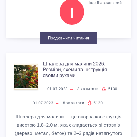
И
А
Ігор Шавранський
А
Й
В
І
Х
Д
Н
О
Р
Ц
И
Н
Г
О
Продовжити читання
І
Т
Я
О
Ж
Л
И
Шпалера для малини 2026:
Ш
С
Ц
А
Розміри, схеми та інструкція
своїми руками
Е
Т
П
О
И
Ю
01.07.2023
8
хв читати
5130
Й
А
А
Л
М
:
01.07.2023
8
хв читати
5130
Р
Л
О
Р
Т
Шпалера для малини — це опорна конструкція
О
висотою 1,8–2,0 м, яка складається зі стовпів
Е
М
О
О
(дерево, метал, бетон) та 2–3 рядів натягнутого