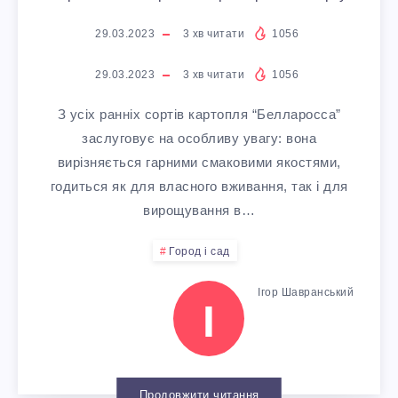
В
А
Н
А
29.03.2023
3
хв читати
1056
И
Т
С
Р
29.03.2023
3
хв читати
1056
Р
Р
Т
Т
З усіх ранніх сортів картопля “Белларосса”
О
А
Р
заслуговує на особливу увагу: вона
О
вирізняється гарними смаковими якостями,
Щ
В
У
П
годиться як для власного вживання, так і для
вирощування в…
У
Е
К
Л
Город і сад
В
Н
Ц
І
Ігор Шавранський
І
А
Ь
І
–
Н
Д
Я
Я
Продовжити читання