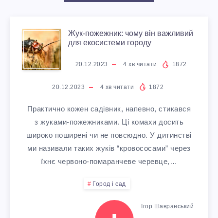
Л
Б
А
И
Е
И
Л
Ж
С
Жук-пожежник: чому він важливий
для екосистеми городу
Н
В
Е
У
Т
20.12.2023
4
хв читати
1872
Н
И
Н
К
О
20.12.2023
4
хв читати
1872
Я
К
Д
-
В
Практично кожен садівник, напевно, стикався
О
з жуками-пожежниками. Ці комахи досить
О
А
П
У
широко поширені чи не повсюдно. У дитинстві
З
Р
ми називали таких жуків “кровососами” через
Р
О
Є
їхнє червоно-помаранчеве черевце,…
И
И
О
Ж
М
Город і сад
М
С
В
Е
О
Ігор Шавранський