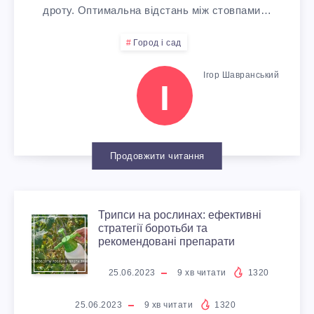
Б
дроту. Оптимальна відстань між стовпами…
Р
О
З
П
И
Город і сад
А
Ю
Ч
-
Ігор Шавранський
Т
Д
:
І
И
4
И
Л
Я
Н
Ш
Н
Я
К
О
К
Продовжити читання
А
М
П
М
І
Трипси на рослинах: ефективні
Д
Т
А
Р
Д
стратегії боротьби та
рекомендовані препарати
А
Р
Л
И
Н
25.06.2023
9
хв читати
1320
Ч
И
И
Г
И
25.06.2023
9
хв читати
1320