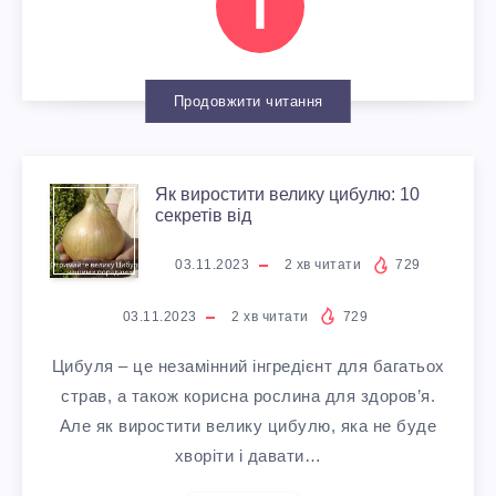
І
О
Т
О
Ж
А
Ї
А
Ч
Н
З
П
Продовжити читання
Н
І
И
О
Ш
Н
В
К
Т
Я
Як виростити велику цибулю: 10
Е
секретів від
Я
:
:
П
К
03.11.2023
2
хв читати
729
Н
К
Ч
Р
В
03.11.2023
2
хв читати
729
И
О
О
А
И
Цибуля – це незамінний інгредієнт для багатьох
Ц
страв, а також корисна рослина для здоров’я.
Л
М
В
Р
Але як виростити велику цибулю, яка не буде
І
хворіти і давати…
И
У
И
О