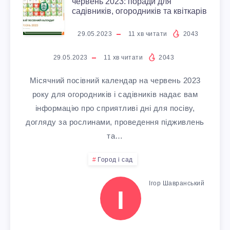
М
червень 2023: поради для
И
З
садівників, огородників та квіткарів
А
І
І
Н
29.05.2023
11
хв читати
2043
М
С
Л
С
29.05.2023
11
хв читати
2043
А
І
Т
О
Я
Місячний посівний календар на червень 2023
Х
Р
О
Х
року для огородників і садівників надає вам
Ч
інформацію про сприятливі дні для посіву,
:
И
С
О
догляду за рослинами, проведення підживлень
Н
та…
Е
,
О
В
И
Город і сад
Ф
С
В
А
Й
Ігор Шавранський
Е
Х
І
У
Ю
П
К
Е
В
Т