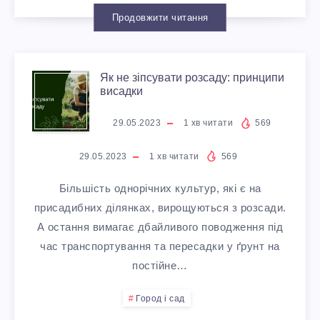
О
Т
М
А
Продовжити читання
Ь
С
И
И
Т
С
І
Я
Як не зіпсувати розсаду: принципи
В
Т
И
висадки
Я
В
К
Н
А
29.05.2023
1
хв читати
569
,
У
Н
Н
І
29.05.2023
1
хв читати
569
І
Щ
Ґ
И
Е
Більшість однорічних культур, які є на
С
Н
О
Р
Й
присадибних ділянках, вирощуються з розсади.
З
Т
А остання вимагає дбайливого поводження під
С
Б
У
К
час транспортування та пересадки у ґрунт на
І
Р
Т
постійне…
Н
Н
А
П
А
Город і сад
Р
Е