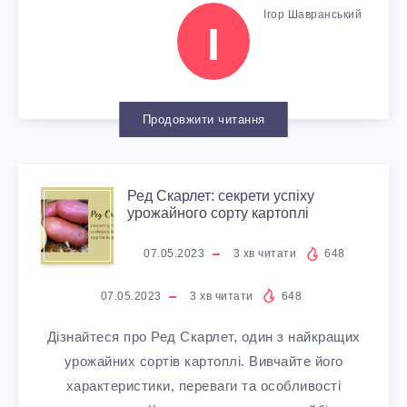
Т
Л
С
Ігор Шавранський
Т
У
Н
І
І
Е
У
Е
К
А
Н
В
Г
Ц
Ш
Продовжити читання
Д
А
І
І
К
А
Т
Р
Ред Скарлет: секрети успіху
Ї
Я
О
урожайного сорту картоплі
Р
И
Е
Б
С
Д
07.05.2023
3
хв читати
648
Н
Р
Д
О
В
И
07.05.2023
3
хв читати
648
А
О
С
Р
Дізнайтеся про Ред Скарлет, один з найкращих
О
Т
Ч
урожайних сортів картоплі. Вивчайте його
З
К
О
Ї
характеристики, переваги та особливості
И