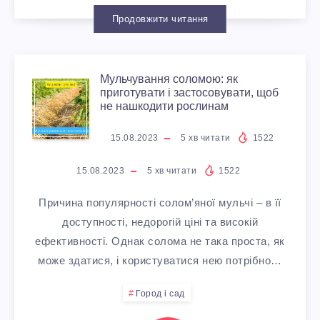
У
В
:
А
Продовжити читання
В
Т
О
Г
А
Е
Мульчування соломою: як
М
Б
Р
приготувати і застосовувати, щоб
не нашкодити рослинам
Т
Н
У
Р
О
15.08.2023
5
хв читати
1522
И
Ь
Л
О
З
15.08.2023
5
хв читати
1522
Д
:
Ь
Б
А
Причина популярності солом’яної мульчі – в її
Л
Щ
доступності, недорогій ціні та високій
Ч
І
Д
ефективності. Однак солома не така проста, як
Я
О
може здатися, і користуватися нею потрібно…
У
Т
Л
Ц
С
Город і сад
В
Ь
Я