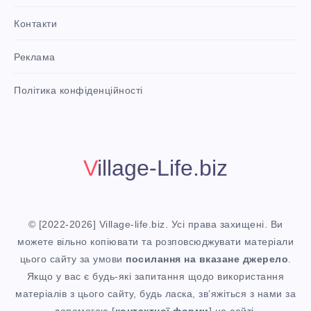
О
И
Й
s
Контакти
t
Г
К
І
P
Реклама
i
О
А
n
Н
i
Політика конфіденційності
t
У
І
!
А
Р
К
Й
Village-Life.biz
О
В
У
Ж
І
Р
© [2022-2026] Village-life.biz. Усі права захищені. Ви
можете вільно копіювати та розповсюджувати матеріали
А
Т
О
цього сайту за умови
посилання
на вказане джерело
.
Якщо у вас є будь-які запитання щодо використання
Ю
Н
Ж
матеріалів з цього сайту, будь ласка, зв’яжіться з нами за