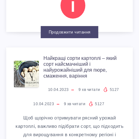
І
Й
Д
І
Д
Р
Т
П
И
Н
Т
Р
О
Н
И
Продовжити читання
О
О
С
І
К
П
Найкращі сорти картоплі – який
Ю
І
:
Н
І
сорт найсмачніший і
Л
найурожайніший для пюре,
смаження, варіння
:
В
К
А
В
І
10.04.2023
9
хв читати
5127
К
Н
Р
Й
Т
10.04.2023
9
хв читати
5127
Р
И
О
К
А
Щоб щорічно отримувати рясний урожай
А
Й
К
Р
К
картоплі, важливо підібрати сорт, що підходить
для вирощування в конкретному регіоні і