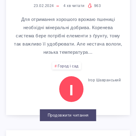
Т
Р
Н
23.02.2024
4
хв читати
963
А
И
Я
Для отримання хорошого врожаю пшениці
К
необхідні мінеральні добрива. Коренева
С
К
система бере потрібні елементи з ґрунту, тому
Е
так важливо її удобрювати. Але нестача вологи,
Т
А
низька температура…
Л
Ь
Р
Город і сад
И
,
Б
Ігор Шавранський
І
С
С
А
Т
К
М
Продовжити читання
К
Л
І