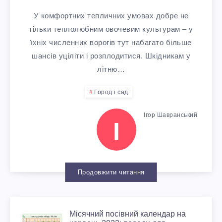
І
П
Н
О
К
У комфортних тепличних умовах добре не
тільки теплолюбним овочевим культурам – у
С
И
Т
І
їхніх численних ворогів тут набагато більше
шансів уціліти і розплодитися. Шкідникам у
И
2
У
В
літню…
Н
0
В
,
Город і сад
А
2
А
Я
Ігор Шавранський
І
Р
6
Т
К
О
:
И
І
Продовжити читання
С
Р
І
В
Л
О
З
М
Місячний посівний календар на