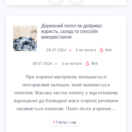
Деревний попіл як добриво:
Д
користь, склад та способи
використання
Е
09.07.2024
3
хв читати
904
Р
09.07.2024
3
хв читати
904
Е
При згорянні матеріалів залишається
незгораємий залишок, який називається
В
попелом. Масова частка попелу у відсотковому
відношенні до безводної маси згорілої речовини
Н
називається попелом. Попіл після згоряння…
И
Город і сад