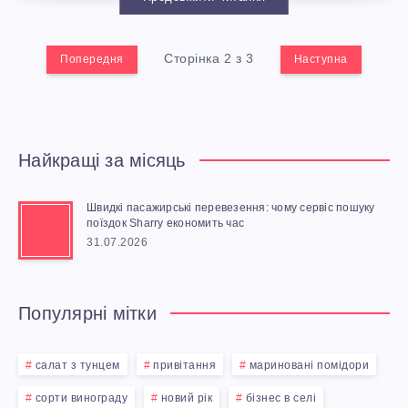
Н
Л
З
К
Я
Я
В
И
Сторінка 2 з 3
Попередня
Наступна
З
С
И
Й
Д
А
С
С
Найкращі за місяць
О
Д
А
О
Швидкі пасажирські перевезення: чому сервіс пошуку
поїздок Sharry економить час
Р
І
Д
Р
31.07.2026
О
В
К
Т
Популярні мітки
В
Н
И
Н
О
салат з тунцем
И
привітання
мариновані помідори
Р
А
сорти винограду
новий рік
бізнес в селі