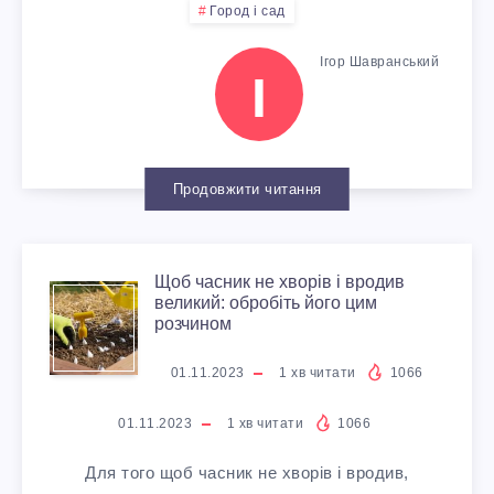
К
Город і сад
Я
В
Л
С
А
Ігор Шавранський
К
І
І
Ь
Т
Р
І
Н
Н
И
Б
О
В
О
Продовжити читання
Т
А
В
А
И
М
Щоб часник не хворів і вродив
Щ
О
Ж
В
великий: обробіть його цим
розчином
І
О
Ч
Л
Е
01.11.2023
1
хв читати
1066
Д
Б
І
И
Л
01.11.2023
1
хв читати
1066
О
Ч
В
В
И
Для того щоб часник не хворів і вродив,