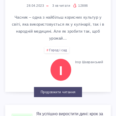
Д
3
Ц
Р
О
28.04.2023
3
хв читати
12886
Ж
:
И
Е
Часник – одна з найбільш корисних культур у
М
И
світі, яка використовується як у кулінарії, так і в
П
П
Т
народній медицині. Але як зробити так, щоб
Е
В
О
урожай…
И
И
Н
Л
Город і сад
Р
В
У
Д
Е
Ігор Шавранський
А
І
И
С
О
Н
Д
С
П
В
Н
И
Продовжити читання
А
І
А
Я
Д
Д
Х
Н
Як успішно виростити дині: крок за