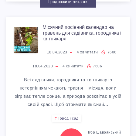
І
В
К
Продовжити читання
Г
И
А
И
І
О
Місячний посівний календар на
Ч
М
Р
В
травень для садівника, городника і
С
квітникаря
Н
І
О
,
О
18.04.2023
4
хв читати
7606
О
С
С
О
Р
18.04.2023
4
хв читати
7606
Ю
Я
Т
Г
Всі садівники, городники та квітникарі з
Т
нетерпінням чекають травня – місяця, коли
С
Ч
И
О
зігріває тепле сонце, а природа розквітає в усій
У
Е
своїй красі. Щоб отримати якісний…
Н
Т
Р
К
Город і сад
Л
И
И
О
А
Ігор Шавранський