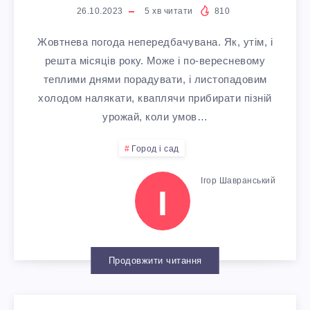
И
С
О
26.10.2023
5
хв читати
810
И
1
В
І
Жовтнева погода непередбачувана. Як, утім, і
Р
С
0
решта місяців року. Може і по-вересневому
А
В
І
теплими днями порадувати, і листопадовим
Т
С
холодом налякати, кваплячи прибирати пізній
М
Н
В
урожай, коли умов…
Е
Е
О
И
І
Город і сад
М
К
Ж
Й
Ігор Шавранський
В
И
І
Р
Н
К
Р
Г
Е
А
А
О
О
Т
Продовжити читання
В
Л
Д
Р
І