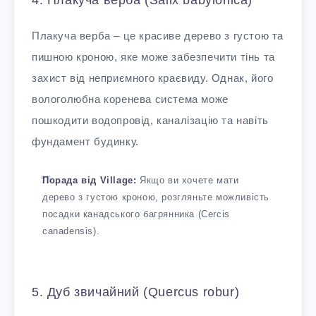
4. Плакуча верба (Salix babylonica)
Плакуча верба – це красиве дерево з густою та
пишною кроною, яке може забезпечити тінь та
захист від неприємного краєвиду. Однак, його
вологолюбна коренева система може
пошкодити водопровід, каналізацію та навіть
фундамент будинку.
Порада від Village:
Якщо ви хочете мати
дерево з густою кроною, розгляньте можливість
посадки канадського багрянника (Cercis
canadensis).
5. Дуб звичайний (Quercus robur)