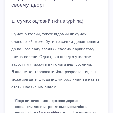
своєму дворі
1. Сумах оцтовий (Rhus typhina)
Сумах оцтовий, також відомий як сумах
оленерогий, може бути красивим доповненням
до вашого саду завдяки своєму барвистому
листю восени. Однак, він швидко утворює
зарості, які можуть витіснити інші рослини.
Якщо не контролювати його розростання, він
може завдати шкоди іншим рослинам та навіть
стати інвазивним видом.
Якщо ви хочете мати красиве дерево з
барвистим листям, розгляньте можливість
посадки ірги (
Amelanchier
), яка цвіте навесні та