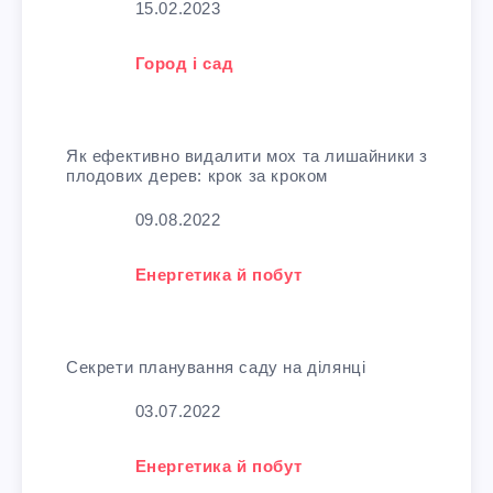
Дата
15.02.2023
У зв'язку з тим, що
Город і сад
Як ефективно видалити мох та лишайники з
плодових дерев: крок за кроком
Дата
09.08.2022
У зв'язку з тим, що
Енергетика й побут
Секрети планування саду на ділянці
Дата
03.07.2022
У зв'язку з тим, що
Енергетика й побут