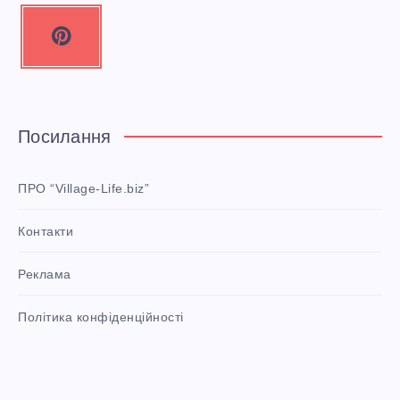
P
i
n
t
e
Посилання
r
e
ПРО “Village-Life.biz”
s
Контакти
t
P
Реклама
i
n
i
Політика конфіденційності
t
!