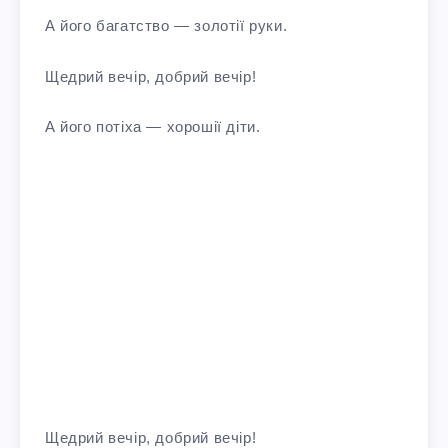
А його багатство — золотiї руки.
Щедрий вечiр, добрий вечiр!
А його потiха — хорошiї дiти.
Щедрий вечiр, добрий вечiр!