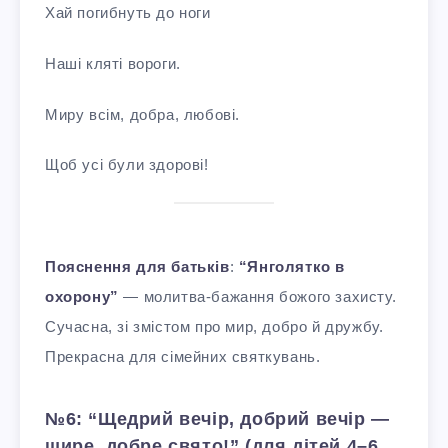
Хай погибнуть до ноги
Наші кляті вороги.
Миру всім, добра, любові.
Щоб усі були здорові!
Пояснення для батьків
:
“Янголятко в
охорону”
— молитва-бажання божого захисту.
Сучасна, зі змістом про мир, добро й дружбу.
Прекрасна для сімейних святкувань.
№6: “Щедрий вечір, добрий вечір —
щире, добре свято!” (для дітей 4–6