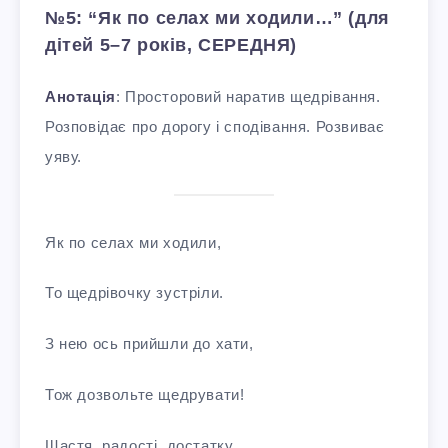
№5: “Як по селах ми ходили…” (для
дітей 5–7 років, СЕРЕДНЯ)
Анотація
: Просторовий наратив щедрівання.
Розповідає про дорогу і сподівання. Розвиває
уяву.
Як по селах ми ходили,
То щедрівочку зустріли.
З нею ось прийшли до хати,
Тож дозвольте щедрувати!
Щастя, радості, достатку,