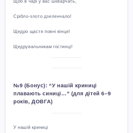
Щоб в чарі у вас шкварчать,
Срібло-злото дзеленчало!
Щедро щастя повні вінця!
Щедрувальникам гостинці!
№9 (Бонус): “У нашій криниці
плавають синиці…” (для дітей 6–9
років, ДОВГА)
У нашій криниці