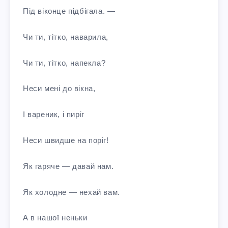
Під віконце підбігала. —
Чи ти, тітко, наварила,
Чи ти, тітко, напекла?
Неси мені до вікна,
І вареник, і пиріг
Неси швидше на поріг!
Як гаряче — давай нам.
Як холодне — нехай вам.
А в нашої неньки