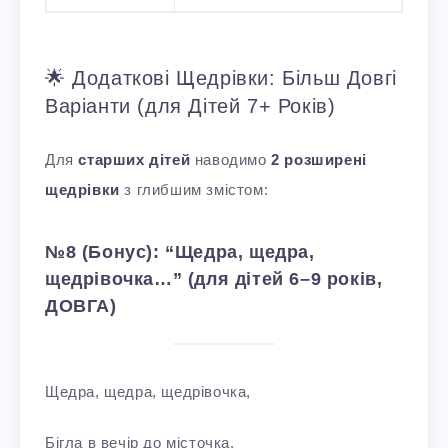
🌟 Додаткові Щедрівки: Більш Довгі
Варіанти (для Дітей 7+ Років)
Для
старших дітей
наводимо
2 розширені
щедрівки
з глибшим змістом:
№8 (Бонус): “Щедра, щедра,
щедрівочка…” (для дітей 6–9 років,
ДОВГА)
Щедра, щедра, щедрівочка,
Бігла в вечір до місточка.