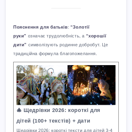
Пояснення для батьків
:
“Золотії
руки”
означає трудолюбність, а
“хорошії
дити”
символізують родинне добробут. Це
традиційна формула благопожелання.
🎄 Щедрівки 2026: короткі для
дітей (100+ текстів) + дати
Щедрівки 2026: короткі тексти для дітей 3-4