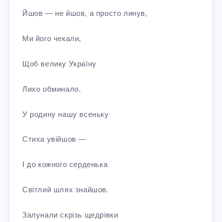
Йшов — не йшов, а просто линув,
Ми його чекали,
Щоб велику Україну
Лихо обминало.
У родину нашу всеньку
Стиха увійшов —
І до кожного серденька
Світлий шлях знайшов.
Залунали скрізь щедрівки