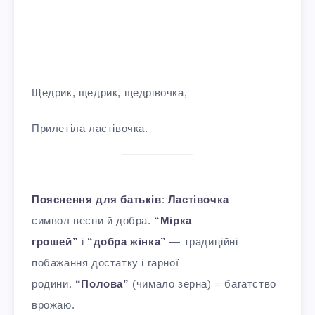
Щедрик, щедрик, щедрівочка,
Прилетіла ластівочка.
Пояснення для батьків
:
Ластівочка
—
символ весни й добра.
“Мірка
грошей”
і
“добра жінка”
— традиційні
побажання достатку і гарної
родини.
“Полова”
(чимало зерна) = багатство
врожаю.