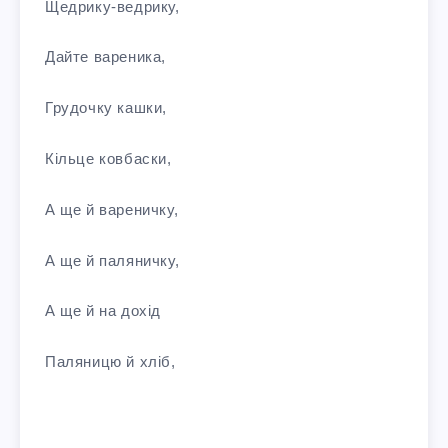
Щедрику-ведрику,
Дайте вареника,
Грудочку кашки,
Кільце ковбаски,
А ще й вареничку,
А ще й паляничку,
А ще й на дохід
Паляницю й хліб,