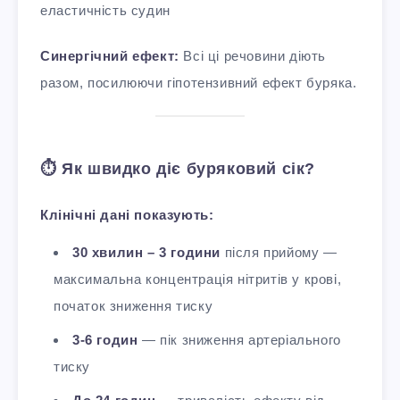
еластичність судин
Синергічний ефект:
Всі ці речовини діють
разом, посилюючи гіпотензивний ефект буряка.
⏱️ Як швидко діє буряковий сік?
Клінічні дані показують:
30 хвилин – 3 години
після прийому —
максимальна концентрація нітритів у крові,
початок зниження тиску
3-6 годин
— пік зниження артеріального
тиску