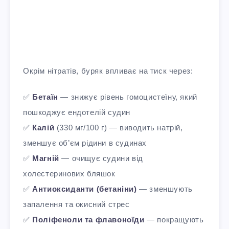
Окрім нітратів, буряк впливає на тиск через:
✅
Бетаїн
— знижує рівень гомоцистеїну, який
пошкоджує ендотелій судин​
✅
Калій
(330 мг/100 г) — виводить натрій,
зменшує об’єм рідини в судинах​
✅
Магній
— очищує судини від
холестеринових бляшок
✅
Антиоксиданти (бетаніни)
— зменшують
запалення та окисний стрес
✅
Поліфеноли та флавоноїди
— покращують