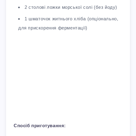
2 столові ложки морської солі (без йоду)
1 шматочок житнього хліба (опціонально,
для прискорення ферментації)
Спосіб приготування: