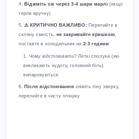
Віджміть сік через 3-4 шари марлі
(якщо
терли вручну)
⚠️ КРИТИЧНО ВАЖЛИВО:
Перелийте в
скляну ємність,
не закривайте кришкою
,
поставте в холодильник на
2-3 години
Чому відстоювати?
Леткі сполуки (які
викликають нудоту, головний біль)
випаровуються
Після відстоювання
зніміть піну зверху,
перелийте в чисту пляшку