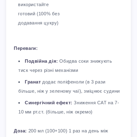
використайте
готовий (100% без
додавання цукру)
Переваги:
Подвійна дія:
Обидва соки знижують
тиск через різні механізми
Гранат
додає поліфеноли (в 3 рази
більше, ніж у зеленому чаї), зміцнює судини
Синергічний ефект:
Зниження САТ на 7-
10 мм рт.ст. (більше, ніж окремо)​
Доза:
200 мл (100+100) 1 раз на день між