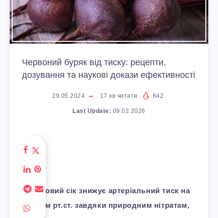
Червоний буряк від тиску: рецепти,
дозування та наукові докази ефективності
29.05.2024
17
хв читати
642
Last Update:
09.02.2026
Буряковий сік знижує артеріальний тиск на
5-13 мм рт.ст. завдяки природним нітратам,