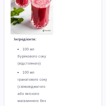
Інгредієнти:
100 мл
бурякового соку
(відстояного)
100 мл
гранатового соку
(свіжовіджатого
або якісного
магазинного без