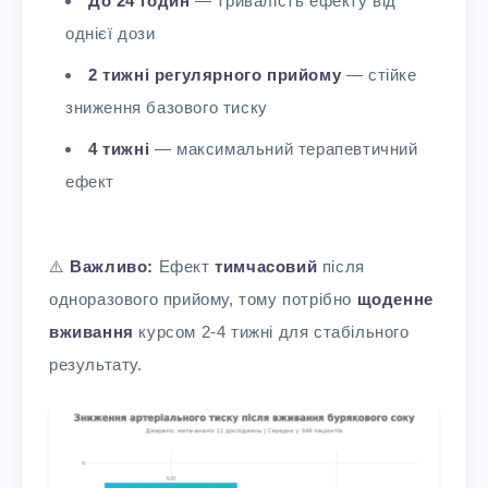
До 24 годин
— тривалість ефекту від
однієї дози
2 тижні регулярного прийому
— стійке
зниження базового тиску
4 тижні
— максимальний терапевтичний
ефект
⚠️
Важливо:
Ефект
тимчасовий
після
одноразового прийому, тому потрібно
щоденне
вживання
курсом 2-4 тижні для стабільного
результату.