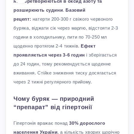
які перетворюються в оксид азоту та
розширюють судини
.
Базовий
рецепт:
натерти 200-300 г свіжого червоного
буряка, віджати сік через марлю, відстояти 2-3
години в холодильнику, пити по 70-250 мл
щоденно протягом 2-4 тижнів.
Ефект
проявляється через 3-6 годин
і зберігається
до 24 годин, тому рекомендується щоденне
вживання. Стійке зниження тиску досягається
через 2 тижні регулярного прийому.
Чому буряк — природний
“препарат” від гіпертонії
Гіпертонія вражає понад
30% дорослого
населення України
, а кількість хворих щорічно