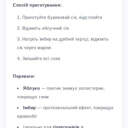
Спосіб приготування:
Приготуйте буряковий сік, відстояйте
Віджміть яблучний сік
Натріть імбир на дрібній тертці, віджміть
сік через марлю
Змішайте всі соки
Переваги:
Яблуко
— пектин знижує холестерин,
покращує смак
Імбир
— протизапальний ефект, покращує
кровообіг
Ідеально для
гіпертоніків з