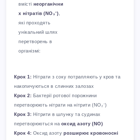
вмісті
неорганічни
х нітратів (NO₃⁻)
,
які проходять
унікальний шлях
перетворень в
організмі:
Крок 1:
Нітрати з соку потрапляють у кров та
накопичуються в слинних залозах
Крок 2:
Бактерії ротової порожнини
перетворюють нітрати на нітрити (NO₂⁻)
Крок 3:
Нітрити в шлунку та судинах
перетворюються на
оксид азоту (NO)
Крок 4:
Оксид азоту
розширює кровоносні