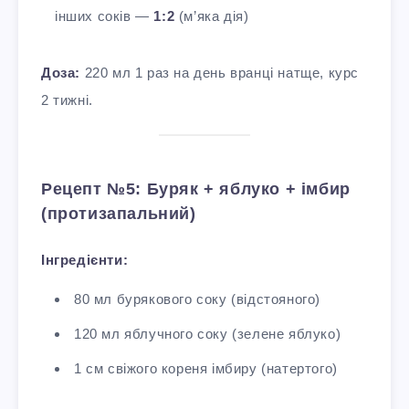
інших соків —
1:2
(м’яка дія)
Доза:
220 мл 1 раз на день вранці натще, курс
2 тижні.
Рецепт №5: Буряк + яблуко + імбир
(протизапальний)
Інгредієнти:
80 мл бурякового соку (відстояного)
120 мл яблучного соку (зелене яблуко)
1 см свіжого кореня імбиру (натертого)