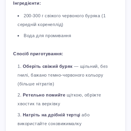
Інгредієнти:
200-300 г свіжого червоного буряка (1
середній коренеплід)
Вода для промивання
Спосіб приготування:
Оберіть свіжий буряк
— щільний, без
гнилі, бажано темно-червоного кольору
(більше нітратів)
Ретельно помийте
щіткою, обріжте
хвостик та верхівку
Натріть на дрібній тертці
або
використайте соковижималку