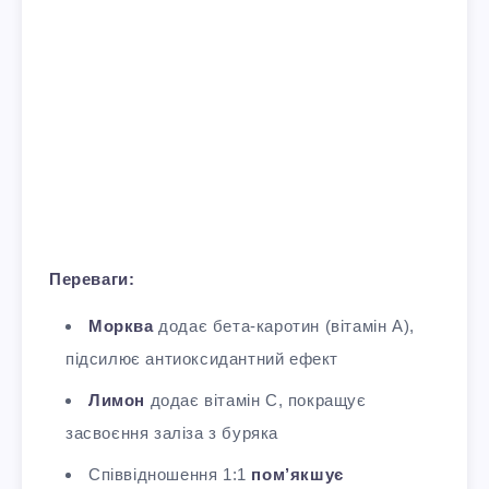
Переваги:
Морква
додає бета-каротин (вітамін А),
підсилює антиоксидантний ефект
Лимон
додає вітамін C, покращує
засвоєння заліза з буряка
Співвідношення 1:1
пом’якшує