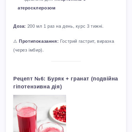
атеросклерозом
Доза:
200 мл 1 раз на день, курс 3 тижні.
⚠️
Протипоказання:
Гострий гастрит, виразка
(через імбир).
Рецепт №6: Буряк + гранат (подвійна
гіпотензивна дія)