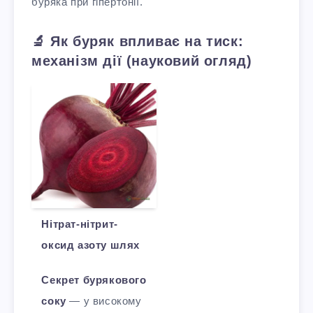
буряка при гіпертонії.
🔬 Як буряк впливає на тиск:
механізм дії (науковий огляд)
Нітрат-нітрит-
оксид азоту шлях
Секрет бурякового
соку
— у високому