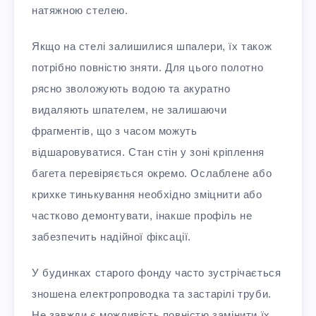
натяжною стелею.
Якщо на стелі залишилися шпалери, їх також
потрібно повністю зняти. Для цього полотно
рясно зволожують водою та акуратно
видаляють шпателем, не залишаючи
фрагментів, що з часом можуть
відшаровуватися. Стан стін у зоні кріплення
багета перевіряється окремо. Ослаблене або
крихке тинькування необхідно зміцнити або
частково демонтувати, інакше профіль не
забезпечить надійної фіксації.
У будинках старого фонду часто зустрічається
зношена електропроводка та застарілі труби.
Не завжди є можливість повністю замінити їх