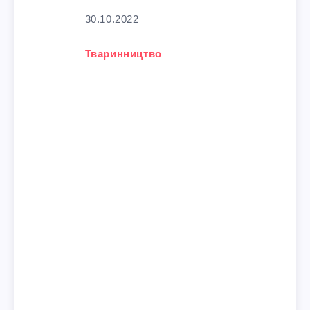
Дата
30.10.2022
У зв'язку з тим, що
Тваринництво