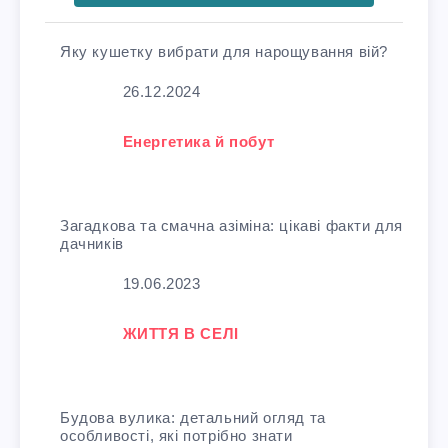
Яку кушетку вибрати для нарощування вій?
Дата
26.12.2024
У зв'язку з тим, що
Енергетика й побут
Загадкова та смачна азіміна: цікаві факти для
дачників
Дата
19.06.2023
У зв'язку з тим, що
ЖИТТЯ В СЕЛІ
Будова вулика: детальний огляд та
особливості, які потрібно знати