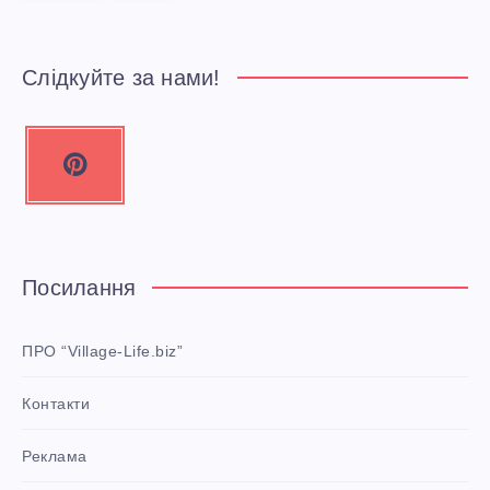
Слідкуйте за нами!
P
i
n
t
e
Посилання
r
e
ПРО “Village-Life.biz”
s
Контакти
t
P
Реклама
i
n