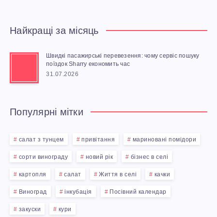
Найкращі за місяць
Швидкі пасажирські перевезення: чому сервіс пошуку
поїздок Sharry економить час
31.07.2026
Популярні мітки
салат з тунцем
привітання
мариновані помідори
сорти винограду
новий рік
бізнес в селі
картопля
салат
Життя в селі
качки
Виноград
інкубація
Посівний календар
закуски
кури