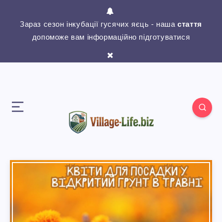
Зараз сезон інкубації гусячих яєць - наша
стаття
допоможе вам інформаційно підготуватися