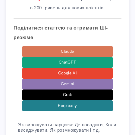
в 200 гривень для нових клієнтів.
Поділитися статтею та отримати ШІ-
резюме
Claude
ChatGPT
Google AI
Gemini
Grok
Perplexity
Як вирощувати нарциси: Де посадити, Коли
висаджувати, Як розмножувати і т.д.