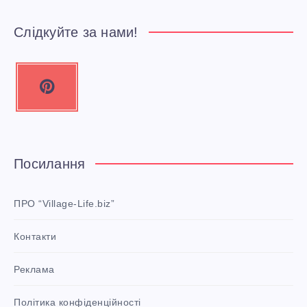
Слідкуйте за нами!
P
i
n
t
e
Посилання
r
e
ПРО “Village-Life.biz”
s
Контакти
t
P
Реклама
i
n
i
Політика конфіденційності