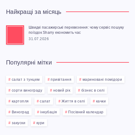
Найкращі за місяць
Швидкі пасажирські перевезення: чому сервіс пошуку
поїздок Sharry економить час
31.07.2026
Популярні мітки
салат з тунцем
привітання
мариновані помідори
сорти винограду
новий рік
бізнес в селі
картопля
салат
Життя в селі
качки
Виноград
інкубація
Посівний календар
закуски
кури