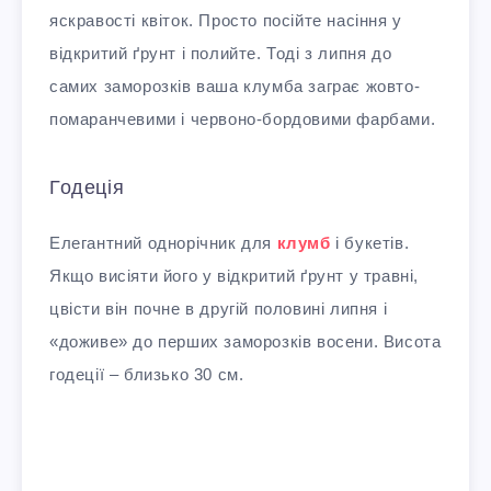
яскравості квіток. Просто посійте насіння у
відкритий ґрунт і полийте. Тоді з липня до
самих заморозків ваша клумба заграє жовто-
помаранчевими і червоно-бордовими фарбами.
Годеція
Елегантний однорічник для
клумб
і букетів.
Якщо висіяти його у відкритий ґрунт у травні,
цвісти він почне в другій половині липня і
«доживе» до перших заморозків восени. Висота
годеції – близько 30 см.