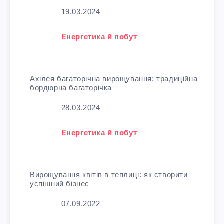
Дата
19.03.2024
У зв'язку з тим, що
Енергетика й побут
Ахілея багаторічна вирощування: традиційна
бордюрна багаторічка
Дата
28.03.2024
У зв'язку з тим, що
Енергетика й побут
Вирощування квітів в теплиці: як створити
успішний бізнес
Дата
07.09.2022