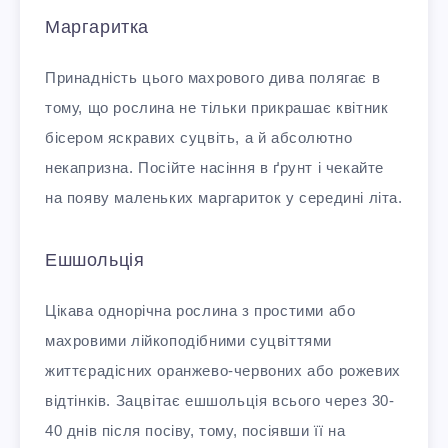
Маргаритка
Принадність цього махрового дива полягає в
тому, що рослина не тільки прикрашає квітник
бісером яскравих суцвіть, а й абсолютно
некапризна. Посійте насіння в ґрунт і чекайте
на появу маленьких маргариток у середині літа.
Ешшольція
Цікава однорічна рослина з простими або
махровими лійкоподібними суцвіттями
життєрадісних оранжево-червоних або рожевих
відтінків. Зацвітає ешшольція всього через 30-
40 днів після посіву, тому, посіявши її на