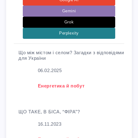
Gemini
Grok
Perplexity
Що між містом і селом? Загадки з відповідями
для України
Дата
06.02.2025
У зв'язку з тим, що
Енергетика й побут
ЩО ТАКЕ, В БІСА, “ФІРА”?
Дата
16.11.2023