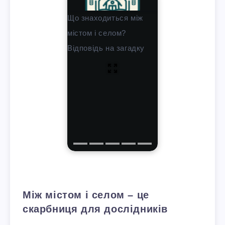
Що знаходиться між
містом і селом?
Відповідь на загадку
Між містом і селом – це
скарбниця для дослідників