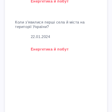
У зв'язку з тим, що
Енергетика й побут
Коли з’явилися перші села й міста на
території України?
Дата
22.01.2024
У зв'язку з тим, що
Енергетика й побут