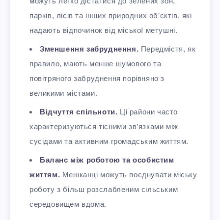
можуть легко дістатися до зелених зон,
парків, лісів та інших природних об’єктів, які
надають відпочинок від міської метушні.
Зменшення забруднення.
Передмістя, як
правило, мають менше шумового та
повітряного забруднення порівняно з
великими містами.
Відчуття спільноти.
Ці райони часто
характеризуються тісними зв’язками між
сусідами та активним громадським життям.
Баланс між роботою та особистим
життям.
Мешканці можуть поєднувати міську
роботу з більш розслабленим сільським
середовищем вдома.