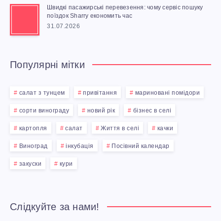
Швидкі пасажирські перевезення: чому сервіс пошуку
поїздок Sharry економить час
31.07.2026
Популярні мітки
салат з тунцем
привітання
мариновані помідори
сорти винограду
новий рік
бізнес в селі
картопля
салат
Життя в селі
качки
Виноград
інкубація
Посівний календар
закуски
кури
Слідкуйте за нами!