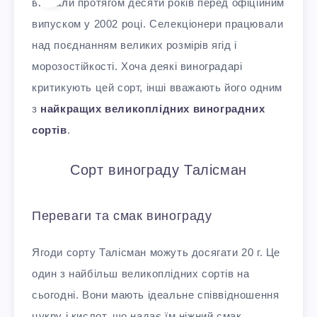
вивчали протягом десяти років перед офіційним
випуском у 2002 році. Селекціонери працювали
над поєднанням великих розмірів ягід і
морозостійкості. Хоча деякі виноградарі
критикують цей сорт, інші вважають його одним
з
найкращих великоплідних виноградних
сортів
.
Сорт винограду Талісман
Переваги та смак винограду
Ягоди сорту Талісман можуть досягати 20 г. Це
один з найбільш великоплідних сортів на
сьогодні. Вони мають ідеальне співвідношення
цукру і кислот, що надає їм ніжний смак.