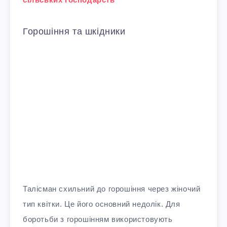
Горошіння та шкідники
Талісман схильний до горошіння через жіночий
тип квітки. Це його основний недолік. Для
боротьби з горошінням використовують