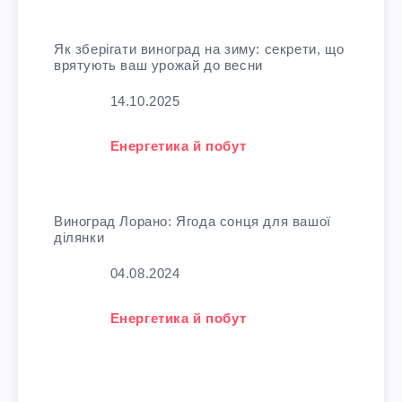
Як зберігати виноград на зиму: секрети, що
врятують ваш урожай до весни
Дата
14.10.2025
У зв'язку з тим, що
Енергетика й побут
Виноград Лорано: Ягода сонця для вашої
ділянки
Дата
04.08.2024
У зв'язку з тим, що
Енергетика й побут