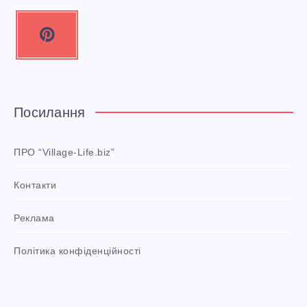
P
i
n
t
e
Посилання
r
e
ПРО “Village-Life.biz”
s
Контакти
t
P
Реклама
i
n
i
Політика конфіденційності
t
!