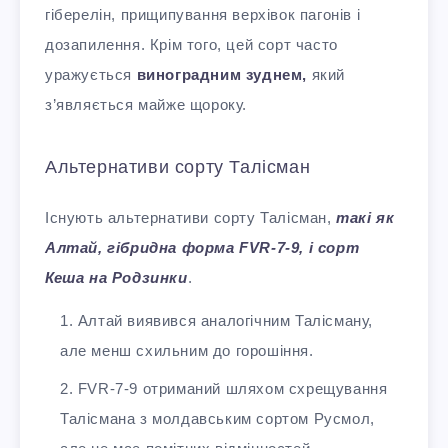
гіберелін, прищипування верхівок пагонів і
дозапилення. Крім того, цей сорт часто
уражується
виноградним зуднем,
який
з’являється майже щороку.
Альтернативи сорту Талісман
Існують альтернативи сорту Талісман,
такі як
Алтай, гібридна форма FVR-7-9, і сорт
Кеша на Родзинки
.
Алтай виявився аналогічним Талісману,
але менш схильним до горошіння.
FVR-7-9 отриманий шляхом схрещування
Талісмана з молдавським сортом Русмол,