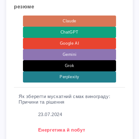
резюме
Claude
ChatGPT
Google AI
Gemini
Grok
Perplexity
Як зберегти мускатний смак винограду:
Причини та рішення
Дата
23.07.2024
У зв'язку з тим, що
Енергетика й побут