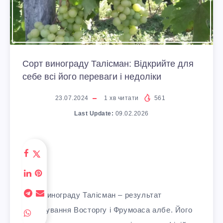
Сорт винограду Талісман: Відкрийте для
себе всі його переваги і недоліки
23.07.2024
1
хв читати
561
Last Update:
09.02.2026
Сорт винограду Талісман – результат
схрещування Восторгу і Фрумоаса албе. Його