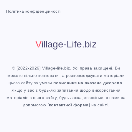
Н
n
i
Політика конфіденційності
t
И
!
Й
Village-Life.biz
Р
Е
© [2022-2026] Village-life.biz. Усі права захищені. Ви
Ц
можете вільно копіювати та розповсюджувати матеріали
цього сайту за умови
посилання
на вказане джерело
.
Е
Якщо у вас є будь-які запитання щодо використання
матеріалів з цього сайту, будь ласка, зв’яжіться з нами за
П
допомогою [
контактної форми
] на сайті.
Т