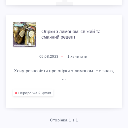
О
Огірки з лимоном: свіжий та
смачний рецепт
Г
І
05.08.2023
1
хв читати
Р
Хочу розповісти про огірки з лимоном. Не знаю,
К
…
И
Переробка й кухня
З
Л
Сторінка 1 з 1