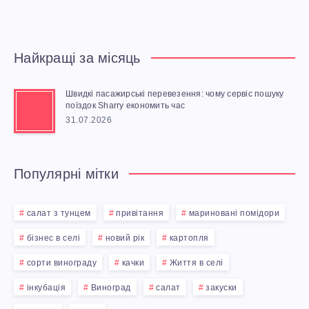
И
М
Найкращі за місяць
О
Швидкі пасажирські перевезення: чому сервіс пошуку
Н
поїздок Sharry економить час
31.07.2026
О
М
Популярні мітки
:
салат з тунцем
привітання
мариновані помідори
С
бізнес в селі
новий рік
картопля
сорти винограду
качки
Життя в селі
В
інкубація
Виноград
салат
закуски