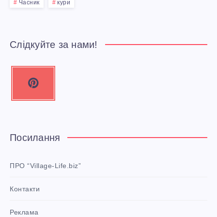
І
Часник
кури
Ж
И
Слідкуйте за нами!
Й
P
Т
i
n
А
t
С
e
Посилання
r
М
e
ПРО “Village-Life.biz”
А
s
Контакти
t
Ч
P
Реклама
i