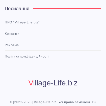
t
e
Посилання
r
e
ПРО “Village-Life.biz”
s
Контакти
t
P
Реклама
i
n
i
Політика конфіденційності
t
!
Village-Life.biz
© [2022-2026] Village-life.biz. Усі права захищені. Ви