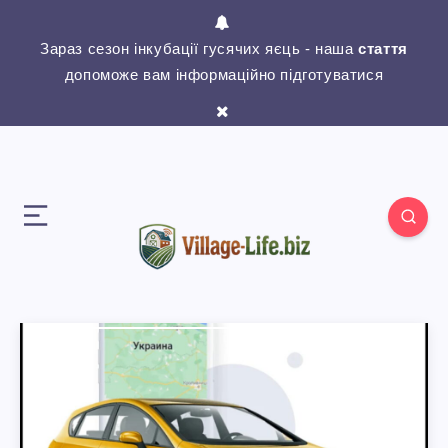
Зараз сезон інкубації гусячих яєць - наша
стаття
допоможе вам інформаційно підготуватися