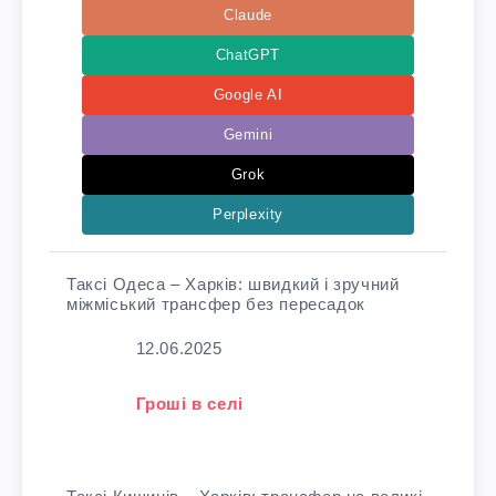
Claude
ChatGPT
Google AI
Gemini
Grok
Perplexity
Таксі Одеса – Харків: швидкий і зручний
міжміський трансфер без пересадок
Дата
12.06.2025
У зв'язку з тим, що
Гроші в селі