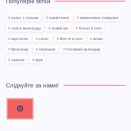
Популярні мітки
салат з тунцем
привітання
мариновані помідори
сорти винограду
новий рік
бізнес в селі
картопля
салат
Життя в селі
качки
Виноград
інкубація
Посівний календар
закуски
кури
Слідкуйте за нами!
P
i
n