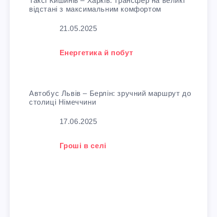
Таксі Кишинів – Харків: трансфер на великі
відстані з максимальним комфортом
Дата
21.05.2025
У зв'язку з тим, що
Енергетика й побут
Автобус Львів – Берлін: зручний маршрут до
столиці Німеччини
Дата
17.06.2025
У зв'язку з тим, що
Гроші в селі