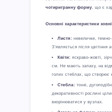
чотиригранну форму
, що є х
Основні характеристики зовн
Листя:
невеличке, темно-з
З’являється після цвітіння 
Квіти:
яскраво-жовті, зір
см. Не мають запаху, на від
голих стеблах, що створює 
Стебла:
тонкі, дугоподібн
декоративності рослині ціли
вкорінюватися у вузлах.