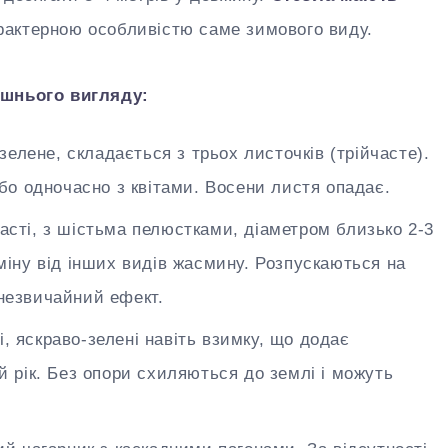
арактерною особливістю саме зимового виду.
ішнього вигляду:
елене, складається з трьох листочків (трійчасте).
або одночасно з квітами. Восени листя опадає.
часті, з шістьма пелюстками, діаметром близько 2-3
міну від інших видів жасмину. Розпускаються на
незвичайний ефект.
і, яскраво-зелені навіть взимку, що додає
й рік. Без опори схиляються до землі і можуть