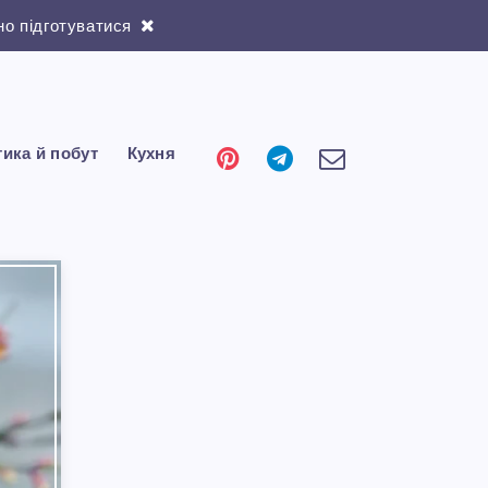
о підготуватися
тика й побут
Кухня