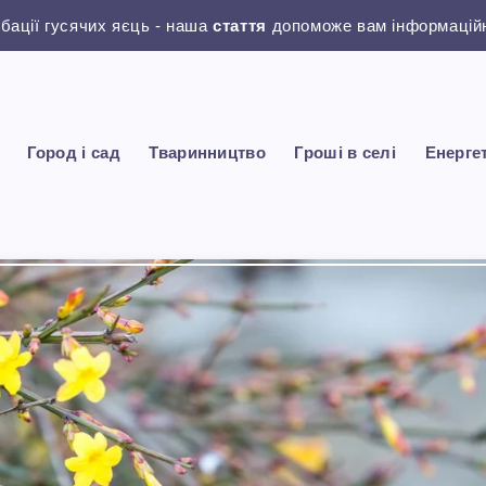
убації гусячих яєць - наша
стаття
допоможе вам інформаційн
Город і сад
Тваринництво
Гроші в селі
Енерге