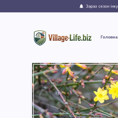
Зараз сезон інк
Головна