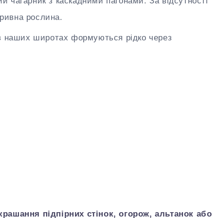
й чагарник з каскадними пагонами. За відсутності
кривна рослина.
 в наших широтах формуються рідко через
рашання підпірних стінок, огорож, альтанок або