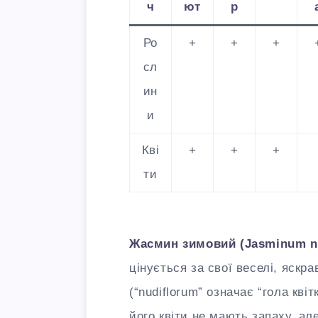
ч
ют
р
Ро
+
+
+
сл
ин
и
Кві
+
+
+
ти
Жасмин зимовий (Jasminum n
цінується за свої веселі, яскра
(“nudiflorum” означає “гола кві
його квіти не мають запаху, а