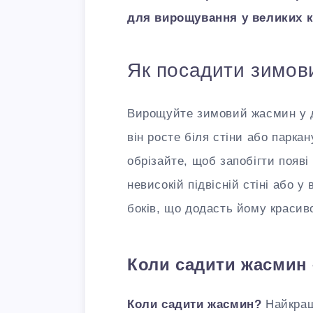
для вирощування у великих к
Як посадити зимов
Вирощуйте зимовий жасмин у д
він росте біля стіни або паркан
обрізайте, щоб запобігти появ
невисокій підвісній стіні або 
боків, що додасть йому красив
Коли садити жасмин 
Коли садити жасмин?
Найкращ