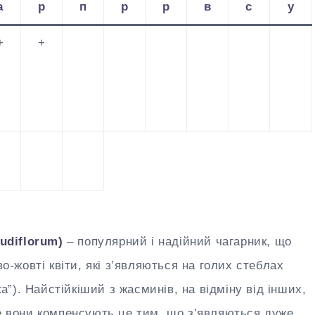
а
р
п
р
р
в
с
у
+
+
udiflorum)
– популярний і надійний чагарник, що
во-жовті квіти, які з’являються на голих стеблах
тка”). Найстійкіший з жасминів, на відміну від інших,
ле вони компенсують це тим, що з’являються дуже