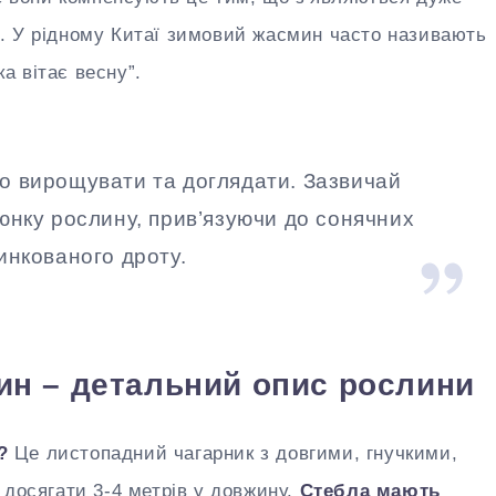
чні. У рідному Китаї зимовий жасмин часто називають
ка вітає весну”.
о вирощувати та доглядати. Зазвичай
юнку рослину, прив’язуючи до сонячних
инкованого дроту.
ин – детальний опис рослини
?
Це листопадний чагарник з довгими, гнучкими,
 досягати 3-4 метрів у довжину.
Стебла мають