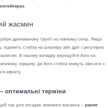
онтейнерах.
ий жасмин
обре дренованому ґрунті на повному сонці. Якщо
у, підніміть стебла на шпалеру або дріт і регулярно
і залисин. В іншому випадку вирощуйте його на
у великому горщику, де його стебла можуть звисати з
ого ефекту.
– оптимальні терміни
ий час для посадки зимового жасмину –
рання