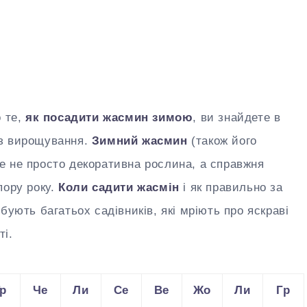
о те,
як посадити жасмин зимою
, ви знайдете в
 з вирощування.
Зимний жасмин
(також його
це не просто декоративна рослина, а справжня
пору року.
Коли садити жасмін
і як правильно за
бують багатьох садівників, які мріють про яскраві
ті.
р
Че
Ли
Се
Ве
Жо
Ли
Гр