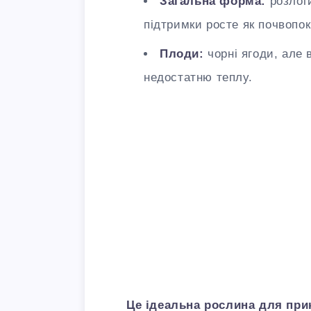
Загальна форма:
розлоги
підтримки росте як почвопо
Плоди:
чорні ягоди, але
недостатню теплу.
Це ідеальна рослина для прик