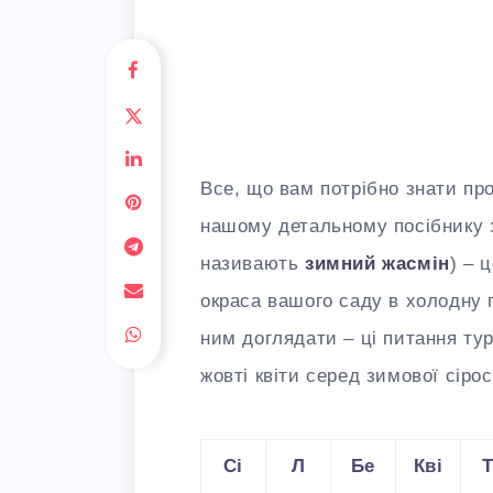
Все, що вам потрібно знати пр
нашому детальному посібнику
називають
зимний жасмін
) – 
окраса вашого саду в холодну 
ним доглядати – ці питання тур
жовті квіти серед зимової сірос
Сі
Л
Бе
Кві
Т