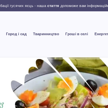
убації гусячих яєць - наша
стаття
допоможе вам інформаційн
Город і сад
Тваринництво
Гроші в селі
Енерге