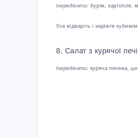
Інгредієнти:
буряк, картопля, м
Усе відваріть і наріжте кубиком
8. Салат з курячої печ
Інгредієнти:
куряча печінка, ци