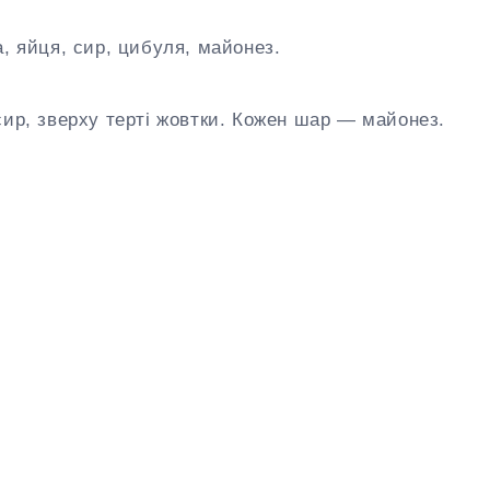
, яйця, сир, цибуля, майонез.
сир, зверху терті жовтки. Кожен шар — майонез.