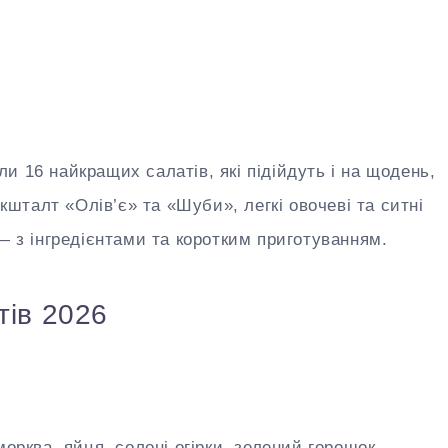
и 16 найкращих салатів, які підійдуть і на щодень,
 кшталт «Олів’є» та «Шуби», легкі овочеві та ситні
— з інгредієнтами та коротким приготуванням.
тів 2026
орква, яйця, солоні огірки, зелений горошок,