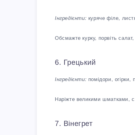
Інгредієнти:
куряче філе, листя
Обсмажте курку, порвіть салат
6. Грецький
Інгредієнти:
помідори, огірки, 
Наріжте великими шматками, си
7. Вінегрет