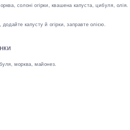
орква, солоні огірки, квашена капуста, цибуля, олія.
, додайте капусту й огірки, заправте олією.
інки
буля, морква, майонез.