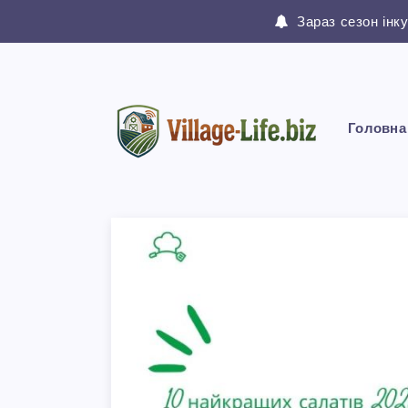
Зараз сезон інк
Головна