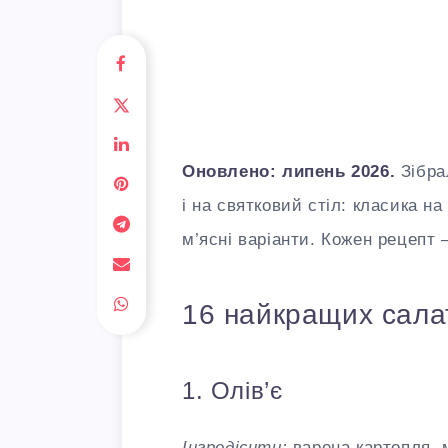
Оновлено: липень 2026.
Зібрал
і на святковий стіл: класика на
м’ясні варіанти. Кожен рецепт 
16 найкращих сала
1. Олів’є
Інгредієнти:
варена картопля, м