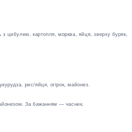
з цибулею, картопля, морква, яйця, зверху буряк,
укурудза, рис/яйця, огірок, майонез.
майонезом. За бажанням — часник.