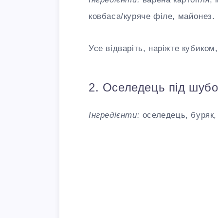
ковбаса/куряче філе, майонез.
Усе відваріть, наріжте кубиком
2. Оселедець під шуб
Інгредієнти:
оселедець, буряк,