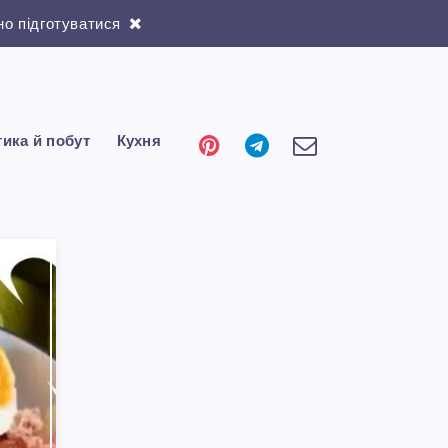
о підготуватися
тика й побут
Кухня