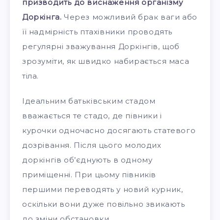
призводить до виснаження організму
Доркінга.
Через можливий брак ваги або
її надмірність птахівники проводять
регулярні зважування Доркінгів, щоб
зрозуміти, як швидко набирається маса
тіла.
Ідеальним батьківським стадом
вважається те стадо, де півники і
курочки одночасно досягають статевого
дозрівання. Після цього молодих
доркінгів об’єднують в одному
приміщенні. При цьому півників
першими переводять у новий курник,
оскільки вони дуже повільно звикають
до зміни обстановки.