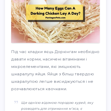
Під час кладки яєць Доркінгам необхідно
давати корми, насичені вітамінами і
мікроелементами, які зміцнюють
шкаралупу яйця. Яйця з більш твердою
шкаралупою легше висиджуються і не
розчавлюються квочками.
Ще однією відомою породою курей, яку
розводять для отримання м’яса, є