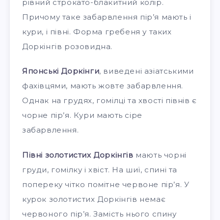
рівний строкато-блакитний колір.
Причому таке забарвлення пір’я мають і
кури, і півні. Форма гребеня у таких
Доркінгів розовидна.
Японські Доркінги
, виведені азіатськими
фахівцями, мають жовте забарвлення.
Однак на грудях, гомілці та хвості півнів є
чорне пір’я. Кури мають сіре
забарвлення.
Півні золотистих Доркінгів
мають чорні
груди, гомілку і хвіст. На шиї, спині та
попереку чітко помітне червоне пір’я. У
курок золотистих Доркінгів немає
червоного пір’я. Замість нього спину