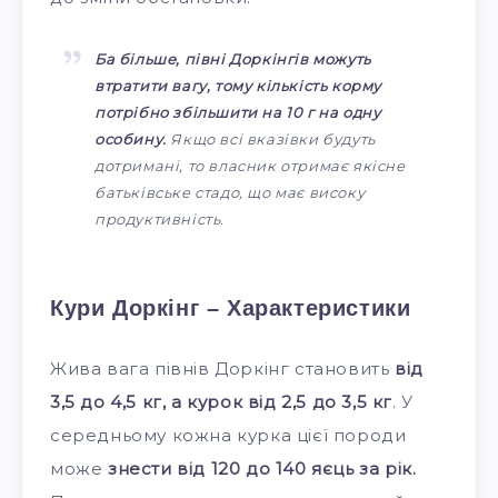
Ба більше, півні Доркінгів можуть
втратити вагу, тому кількість корму
потрібно збільшити на 10 г на одну
особину.
Якщо всі вказівки будуть
дотримані, то власник отримає якісне
батьківське стадо, що має високу
продуктивність.
Кури Доркінг – Характеристики
Жива вага півнів Доркінг становить
від
3,5 до 4,5 кг, а курок від 2,5 до 3,5 кг
. У
середньому кожна курка цієї породи
може
знести від 120 до 140 яєць за рік.