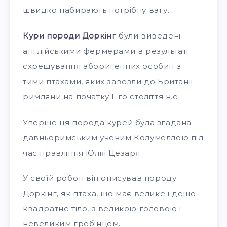
швидко набирають потрібну вагу.
Кури породи Доркінг
були виведені
англійськими фермерами в результаті
схрещування аборигенних особин з
тими птахами, яких завезли до Британії
римляни на початку I-го століття н.е.
Уперше ця порода курей була згадана
давньоримським ученим Колумеллою під
час правління Юлія Цезаря.
У своїй роботі він описував породу
Доркінг, як птаха, що має велике і дещо
квадратне тіло, з великою головою і
невеликим гребінцем.