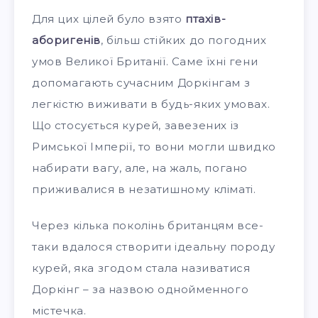
Для цих цілей було взято
птахів-
аборигенів
, більш стійких до погодних
умов Великої Британії. Саме їхні гени
допомагають сучасним Доркінгам з
легкістю виживати в будь-яких умовах.
Що стосується курей, завезених із
Римської Імперії, то вони могли швидко
набирати вагу, але, на жаль, погано
приживалися в незатишному кліматі.
Через кілька поколінь британцям все-
таки вдалося створити ідеальну породу
курей, яка згодом стала називатися
Доркінг – за назвою однойменного
містечка.