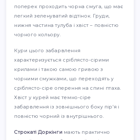
поперек проходить чорна смуга, що має
легкий зеленуватий відтінок. Груди,
нижня частина тулуба і хвіст – повністю
чорного кольору.
Кури цього забарвлення
характеризується сріблясто-сірими
крилами і такою самою гривою з
чорними смужками, що переходять у
сріблясто-сіре оперення на спині птаха.
Хвіст у курей має темно-сіре
забарвлення із зовнішнього боку пір’я і
повністю чорний із внутрішнього.
Строкаті Доркінги
мають практично