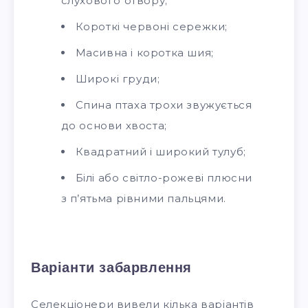
слухового отвору;
Короткі червоні сережки;
Масивна і коротка шия;
Широкі груди;
Спина птаха трохи звужується
до основи хвоста;
Квадратний і широкий тулуб;
Білі або світло-рожеві плюсни
з п’ятьма рівними пальцями.
Варіанти забарвлення
Селекціонери вивели кілька варіантів