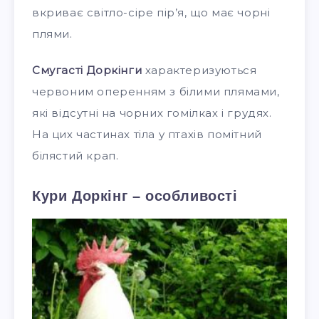
вкриває світло-сіре пір’я, що має чорні
плями.
Смугасті Доркінги
характеризуються
червоним оперенням з білими плямами,
які відсутні на чорних гомілках і грудях.
На цих частинах тіла у птахів помітний
білястий крап.
Кури Доркінг – особливості