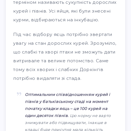
терміном називають сукупність дорослих
курей і півнів. Усі яйця, які були знесені
курми, відбираються на інкубацію.
Під час відбору яєць потрібно звертати
увагу на стан дорослих курей. Зрозуміло,
що слабкі та хворі птахи не зможуть дати
витривале та велике потомство. Саме
тому всіх хворих і слабких Доркінгів
потрібно видаляти зі стада.
Оптимальним співвідношенням курей і
півнів у батьківському стаді на момент
початку кладки яєць – це 100 курей на
один десяток півнів.
Цю норму не варто
знижувати або підвищувати, інакше в
кладці буде присутня мала кількість