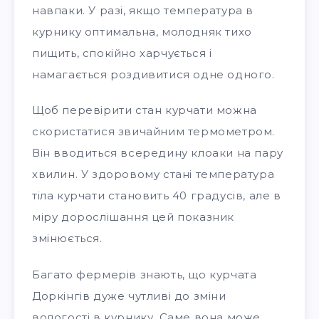
навпаки. У разі, якщо температура в
курнику оптимальна, молодняк тихо
пищить, спокійно харчується і
намагається роздивитися одне одного.
Щоб перевірити стан курчати можна
скористатися звичайним термометром.
Він вводиться всередину клоаки на пару
хвилин. У здоровому стані температура
тіла курчати становить 40 градусів, але в
міру дорослішання цей показник
змінюється.
Багато фермерів знають, що курчата
Доркінгів дуже чутливі до зміни
вологості в курнику. Саме вона може