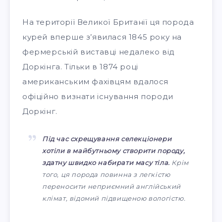
На території Великої Британії ця порода
курей вперше з’явилася 1845 року на
фермерській виставці недалеко від
Доркінга. Тільки в 1874 році
американським фахівцям вдалося
офіційно визнати існування породи
Доркінг.
Під час схрещування селекціонери
хотіли в майбутньому створити породу,
здатну швидко набирати масу тіла.
Крім
того, ця порода повинна з легкістю
переносити неприємний англійський
клімат, відомий підвищеною вологістю.