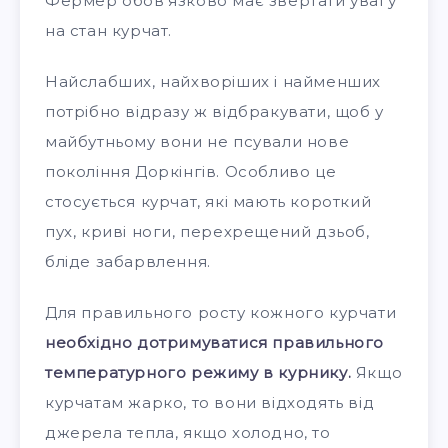
Фермер обов’язково має звертати увагу
на стан курчат.
Найслабших, найхворіших і найменших
потрібно відразу ж відбракувати, щоб у
майбутньому вони не псували нове
покоління Доркінгів. Особливо це
стосується курчат, які мають короткий
пух, криві ноги, перехрещений дзьоб,
бліде забарвлення.
Для правильного росту кожного курчати
необхідно дотримуватися правильного
температурного режиму в курнику.
Якщо
курчатам жарко, то вони відходять від
джерела тепла, якщо холодно, то