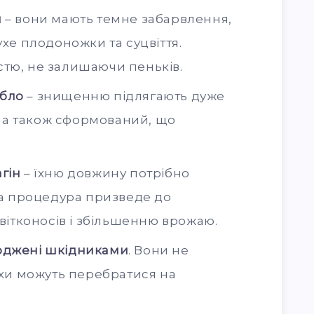
и
– вони мають темне забарвлення,
хе плодоножки та суцвіття.
істю, не залишаючи пеньків.
ебло
– знищенню підлягають дуже
, а також сформований, що
агін
– їхню довжину потрібно
ка процедура призведе до
вітконосів і збільшенню врожаю.
оджені шкідниками
. Вони не
хи можуть перебратися на