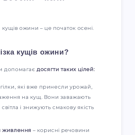
кущів ожини – це початок осені.
різка кущів ожини?
ни допомагає
досягти таких цілей:
 гілки, які вже принесли урожай,
аження на кущ. Вони заважають
вітла і знижують смакову якість
л живлення
– корисні речовини