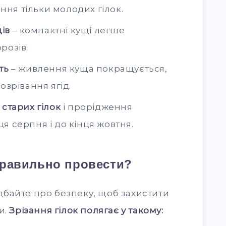
ня тільки молодих гілок.
ів
– компактні кущі легше
розів.
ть
– живлення куща покращується,
озрівання ягід.
старих гілок
і прорідження
я серпня і до кінця жовтня.
правильно провести?
байте про безпеку, щоб захистити
и.
Зрізання гiлок полягає у такому: