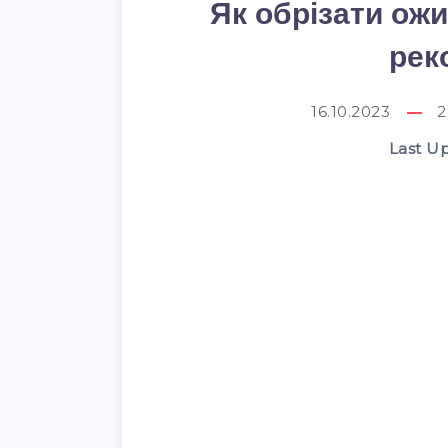
Як обрізати ожи
рек
16.10.2023
2
Last U