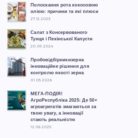
Полоскання рота кокосовою
олією: причини та які плюси
27.12.2023
Салат з Консервованого
Тунця і Пекінської Капусти
20.09.2024
Пробовідбірникизерна
інноваційне рішення для
контролю якості зерна
01.05.2026
МЕГА-ПОДІЯ!
АгроРеспубліка 2025: Де 50+
агроагрегатів змагаються за
твою увагу, а інновації
стають реальністю
12.06.2025