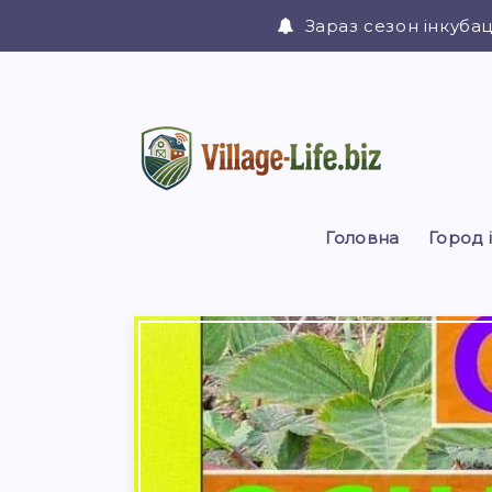
Зараз сезон інкубац
Головна
Город 