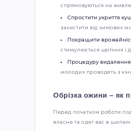
спрямовуються на живлен
Спростити укриття кущ
захистити від зимових мо
Покращити врожайніс
стимулюється цвітіння і д
Процедуру видалення 
молодих проводять з кінц
Обрізка ожини – як 
Перед початком роботи под
власне та одяг вас в шипам