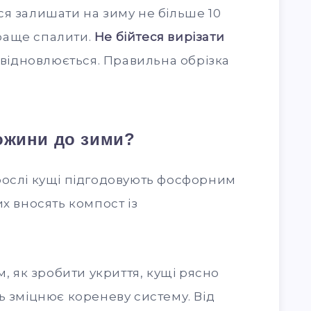
я залишати на зиму не більше 10
краще спалити.
Не бійтеся вирізати
відновлюється. Правильна обрізка
 ожини до зими?
рослі кущі підгодовують фосфорним
их вносять компост із
м, як зробити укриття, кущі рясно
ь зміцнює кореневу систему. Від