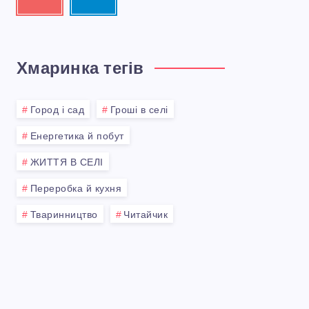
it!
me!
Хмаринка тегів
Город і сад
Гроші в селі
Енергетика й побут
ЖИТТЯ В СЕЛІ
Переробка й кухня
Тваринництво
Читайчик