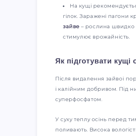
На кущі рекомендуєтьс
гілок. Заражені пагони 
зайве
– рослина швидко 
стимулює врожайність.
Як підготувати кущі
Після видалення зайвої по
і калійним добривом. Під н
суперфосфатом.
У суху теплу осінь перед ти
поливають. Висока вологіст