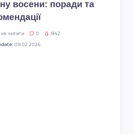
ну восени: поради та
омендації
хв читати
0
842
pdate:
09.02.2026