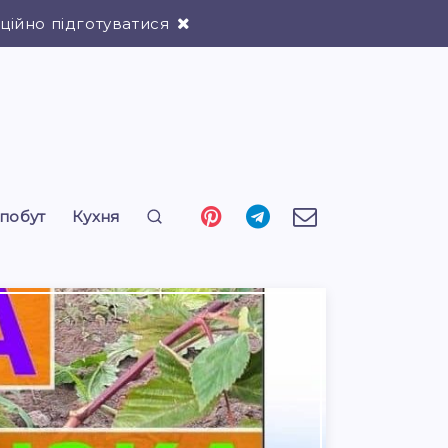
ійно підготуватися
 побут
Кухня