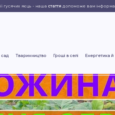
ії гусячих яєць - наша
стаття
допоможе вам інформац
і сад
Тваринництво
Гроші в селі
Енергетика й