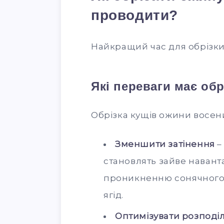
проводити?
Найкращий час для обрізки 
Які переваги має об
Обрізка кущів ожини восе
Зменшити затінення
–
становлять зайве навант
проникненню сонячного с
ягід.
Оптимізувати розподі