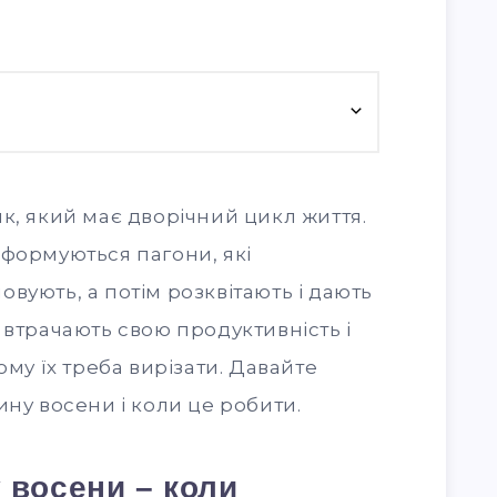
к, який має дворічний цикл життя.
 формуються пагони, які
вують, а потім розквітають і дають
 втрачають свою продуктивність і
ому їх треба вирізати. Давайте
ину восени і коли це робити.
 восени – коли