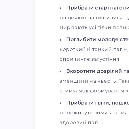
Прибрати старі пагон
на деяких залишилися су
Вирізають усі гілки повн
Поглибити молоде ст
короткий й тонкий пагін
спричиняє загустіння.
Вкоротити дозрілий п
зменшити на чверть. Та
стимуляції формування к
Прибрати гілки, пошк
переживуть зиму, а кома
здоровий пагін.