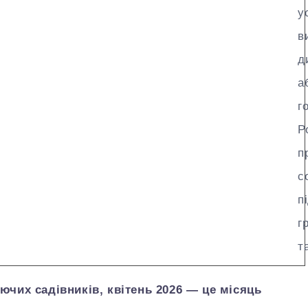
у
в
д
а
г
Р
п
с
п
г
т
ючих садівників, квітень 2026 — це місяць