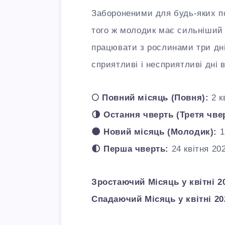
Забороненими для будь-яких пос
того ж молодик має сильніший
працювати з рослинами три дні 
сприятливі і несприятливі дні 
🌕 Повний місяць (Повня):
2 к
🌗 Остання чверть (Третя чве
🌑 Новий місяць (Молодик):
1
🌓 Перша чверть:
24 квітня 202
Зростаючий Місяць у квітні 2
Спадаючий Місяць у квітні 20