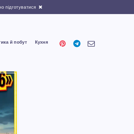
о підготуватися
тика й побут
Кухня