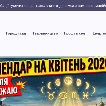
убації гусячих яєць - наша
стаття
допоможе вам інформаційн
Город і сад
Тваринництво
Гроші в селі
Енерге