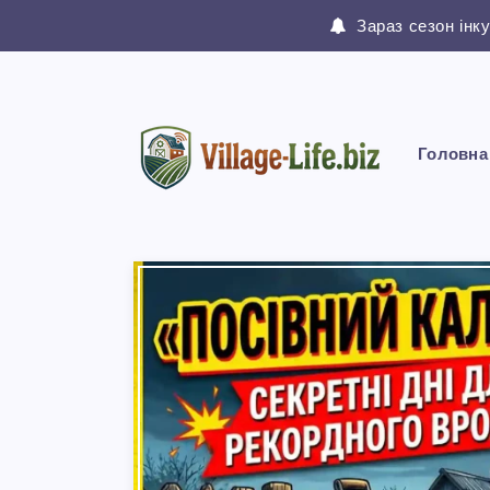
Зараз сезон інк
Головна