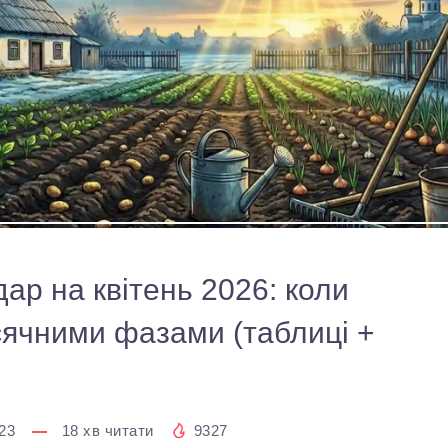
ар на квітень 2026: коли
ісячними фазами (таблиці +
23
18
хв читати
9327