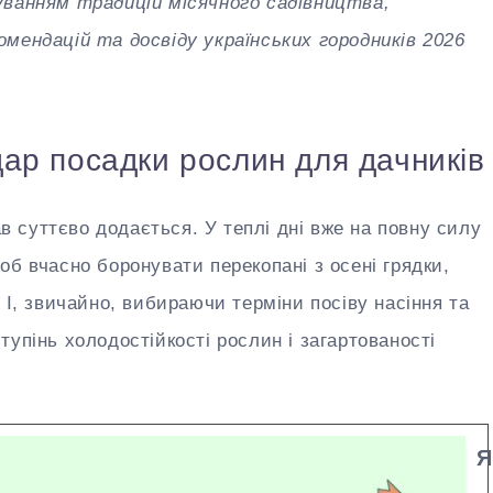
уванням традицій місячного садівництва,
мендацій та досвіду українських городників 2026
дар посадки рослин для дачників
ав суттєво додається. У теплі дні вже на повну силу
об вчасно боронувати перекопані з осені грядки,
 І, звичайно, вибираючи терміни посіву насіння та
упінь холодостійкості рослин і загартованості
Я