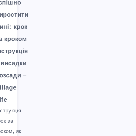
спішно
иростити
ині: крок
а кроком
нструкція
 висадки
озсади –
illage
ife
нструкція
рок за
роком, як