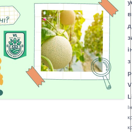
у
в
д
з
і
з
р
V
L
І
к
к