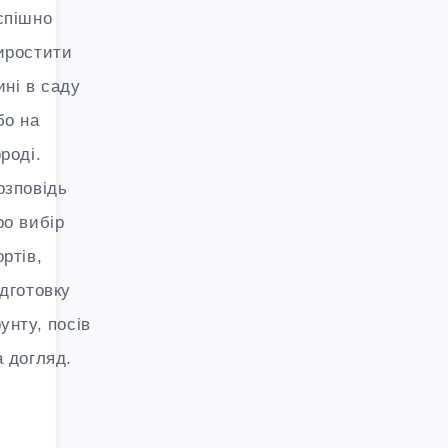
спішно
иростити
ині в саду
бо на
ороді.
озповідь
ро вибір
ортів,
ідготовку
рунту, посів
а догляд.