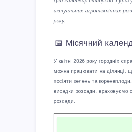
Цей календар створено з урах
актуальних агротехнічних реко
року.
📅 Місячний кален
У квітні 2026 року городніх спр
можна працювати на ділянці, щ
посіяти зелень та коренеплоди.
висадки розсади, враховуємо ст
розсади.