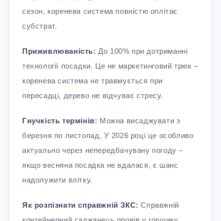
сезон, коренева система повністю оплітає
субстрат.​
Приживлюваність:
До 100% при дотриманні
технології посадки. Це не маркетинговий трюк –
коренева система не травмується при
пересадці, дерево не відчуває стресу.​
Гнучкість термінів:
Можна висаджувати з
березня по листопад. У 2026 році це особливо
актуально через непередбачувану погоду –
якщо весняна посадка не вдалася, є шанс
надолужити влітку.​
Як розпізнати справжній ЗКС:
Справжній
контейнерний саджанець провів у горщику