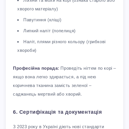
Ліхени та мохи на корі (ознака старого або
хворого матеріалу)
Павутиння (кліщі)
Липкий наліт (попелиця)
Наліт, плями різного кольору (грибкові
хвороби)
Професійна порада:
Проведіть нігтем по корі –
якщо вона легко здирається, а під нею
коричнева тканина замість зеленої –
саджанець мертвий або хворий.
6. Сертифікація та документація
З 2023 року в Україні діють нові стандарти