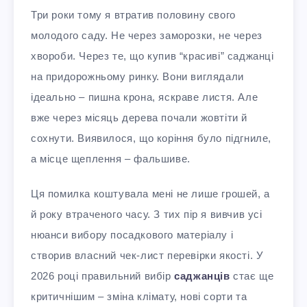
Три роки тому я втратив половину свого
молодого саду. Не через заморозки, не через
хвороби. Через те, що купив “красиві” саджанці
на придорожньому ринку. Вони виглядали
ідеально – пишна крона, яскраве листя. Але
вже через місяць дерева почали жовтіти й
сохнути. Виявилося, що коріння було підгниле,
а місце щеплення – фальшиве.​
Ця помилка коштувала мені не лише грошей, а
й року втраченого часу. З тих пір я вивчив усі
нюанси вибору посадкового матеріалу і
створив власний чек-лист перевірки якості. У
2026 році правильний вибір
саджанців
стає ще
критичнішим – зміна клімату, нові сорти та