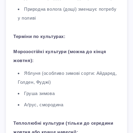
Природна волога (дощі) зменшує потребу
у поливі
Терміни по культурах:
Морозостійкі культури (можна до кінця
жовтня):
Яблуня (особливо зимові сорти: Айдаред,
Голден, Фуджі)​
Груша зимова
Аґрус, смородина
Теплолюбні культури (тільки до середини
жовтня або краще навесні):