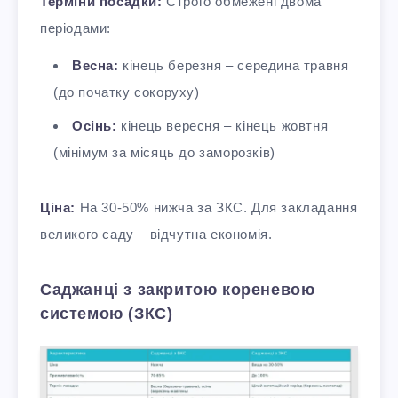
Терміни посадки:
Строго обмежені двома
періодами:​
Весна:
кінець березня – середина травня
(до початку сокоруху)
Осінь:
кінець вересня – кінець жовтня
(мінімум за місяць до заморозків)
Ціна:
На 30-50% нижча за ЗКС. Для закладання
великого саду – відчутна економія.​
Саджанці з закритою кореневою
системою (ЗКС)