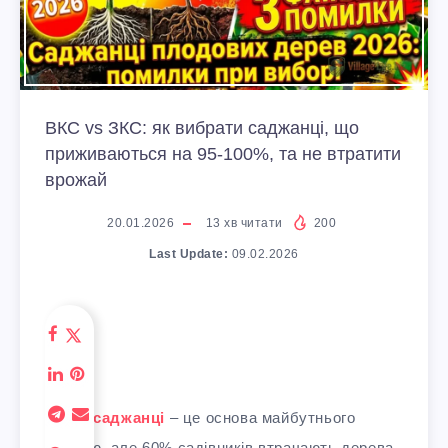
ВКС vs ЗКС: як вибрати саджанці, що
приживаються на 95-100%, та не втратити
врожай
20.01.2026
13
хв читати
200
Last Update:
09.02.2026
Якісні
саджанці
– це основа майбутнього
врожаю, але 60% садівників втрачають дерева