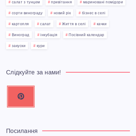
салат з тунцем
привітання
мариновані помідори
сорти винограду
новий рік
бізнес в селі
картопля
салат
Життя в селі
качки
Виноград
інкубація
Посівний календар
закуски
кури
Слідкуйте за нами!
P
i
n
t
e
Посилання