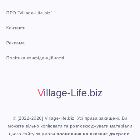
r
e
ПРО “Village-Life.biz”
s
Контакти
t
P
Реклама
i
n
i
Політика конфіденційності
t
!
Village-Life.biz
© [2022-2026] Village-life.biz. Усі права захищені. Ви
можете вільно копіювати та розповсюджувати матеріали
цього сайту за умови
посилання
на вказане джерело
.