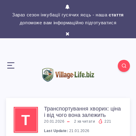
Зараз сезон інкубації гусячих яєць - наша
стаття
допоможе вам інформаційно підготуватися
Транспортування хворих: ціна
Т
і від чого вона залежить
20.01.2026
2
хв читати
221
Last Update:
21.01.2026