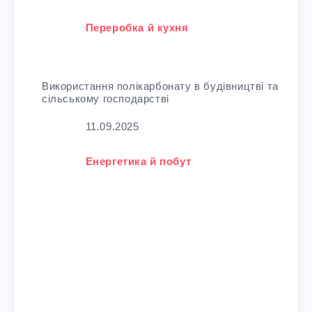
У зв'язку з тим, що
Переробка й кухня
Використання полікарбонату в будівництві та
сільському господарстві
Дата
11.09.2025
У зв'язку з тим, що
Енергетика й побут