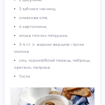
3 зубчики часнику,
оливкова олія,
4 картоплини,
кілька гілочок петрушки,
3-4 ст. л. жирних вершків і трохи
молока.
сіль, чорний/білий перець, чебрець,
орегано, паприка.
Тости.