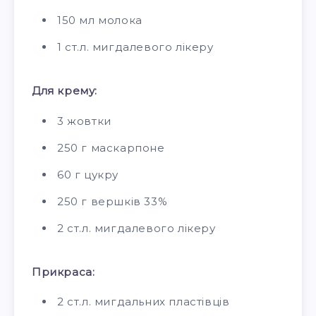
150 мл молока
1 ст.л. мигдалевого лікеру
Для крему:
3 жовтки
250 г маскарпоне
60 г цукру
250 г вершків 33%
2 ст.л. мигдалевого лікеру
Прикраса:
2 ст.л. мигдальних пластівців