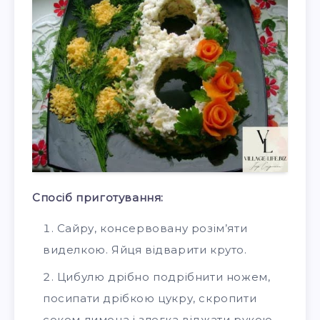
Спосіб приготування:
Сайру, консервовану розім’яти
виделкою. Яйця відварити круто.
Цибулю дрібно подрібнити ножем,
посипати дрібкою цукру, скропити
соком лимона і злегка віджати рукою,