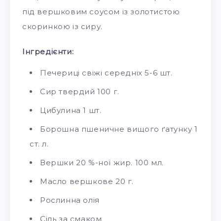
під вершковим соусом із золотистою
скоринкою із сиру.
Інгредієнти:
Печериці свіжі середніх 5-6 шт.
Сир твердий 100 г.
Цибулина 1 шт.
Борошна пшеничне вищого ґатунку 1
ст. л.
Вершки 20 %-ної жир. 100 мл.
Масло вершкове 20 г.
Рослинна олія
Сіль за смаком