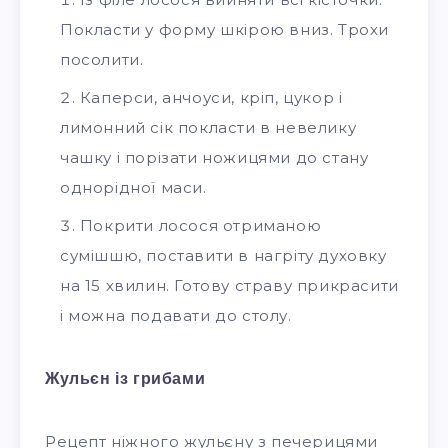
Покласти у форму шкірою вниз. Трохи
посолити.
Каперси, анчоуси, кріп, цукор і
лимонний сік покласти в невелику
чашку і порізати ножицями до стану
однорідної маси.
Покрити лосося отриманою
сумішшю, поставити в нагріту духовку
на 15 хвилин. Готову страву прикрасити
і можна подавати до столу.
Жульєн із грибами
Рецепт ніжного жульєну з печерицями