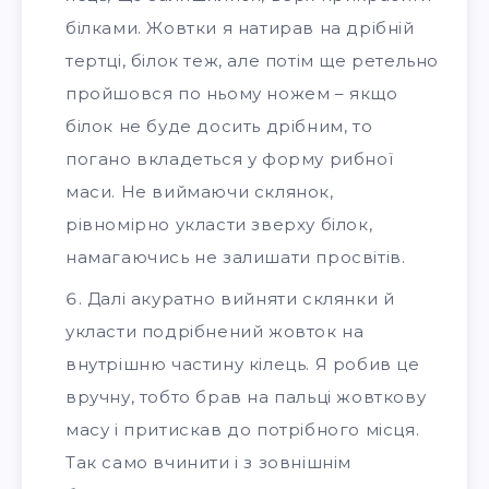
білками. Жовтки я натирав на дрібній
тертці, білок теж, але потім ще ретельно
пройшовся по ньому ножем – якщо
білок не буде досить дрібним, то
погано вкладеться у форму рибної
маси. Не виймаючи склянок,
рівномірно укласти зверху білок,
намагаючись не залишати просвітів.
Далі акуратно вийняти склянки й
укласти подрібнений жовток на
внутрішню частину кілець. Я робив це
вручну, тобто брав на пальці жовткову
масу і притискав до потрібного місця.
Так само вчинити і з зовнішнім