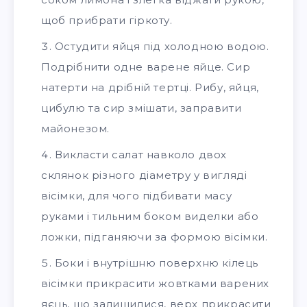
щоб прибрати гіркоту.
Остудити яйця під холодною водою.
Подрібнити одне варене яйце. Сир
натерти на дрібній тертці. Рибу, яйця,
цибулю та сир змішати, заправити
майонезом.
Викласти салат навколо двох
склянок різного діаметру у вигляді
вісімки, для чого підбивати масу
руками і тильним боком виделки або
ложки, підганяючи за формою вісімки.
Боки і внутрішню поверхню кілець
вісімки прикрасити жовтками варених
яєць, що залишилися, верх прикрасити