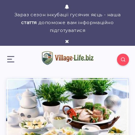
Зараз сезон інкубації гусячих яєць - наша
стаття
допоможе вам інформаційно
підготуватися