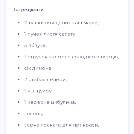
Інгредієнти:
2 тушки очищених кальмарів,
1 пучок листя салату,
3 яблука,
1 стручок жовтого солодкого перцю,
сік лимона,
2 стебла селери,
1 ч.л. цукру,
1 червона цибулина,
зелень,
зерна граната для прикраси,