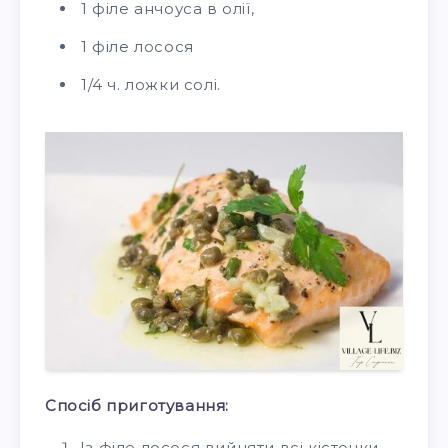
1 філе анчоуса в олії,
1 філе лосося
1/4 ч. ложки солі.
Спосіб приготування:
Із філе лосося вийняти всі кісточки.