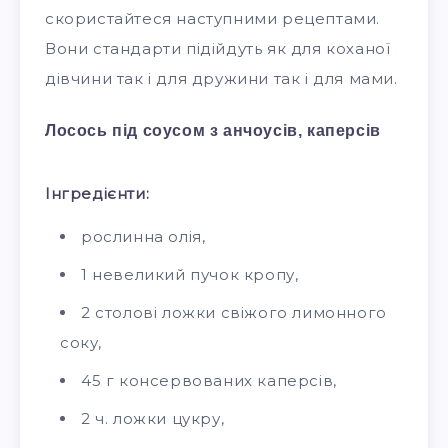
скористайтеся наступними рецептами.
Вони стандарти підійдуть як для коханої
дівчини так і для дружини так і для мами.
Лосось під соусом з анчоусів, каперсів
Інгредієнти:
рослинна олія,
1 невеликий пучок кропу,
2 столові ложки свіжого лимонного
соку,
45 г консервованих каперсів,
2 ч. ложки цукру,