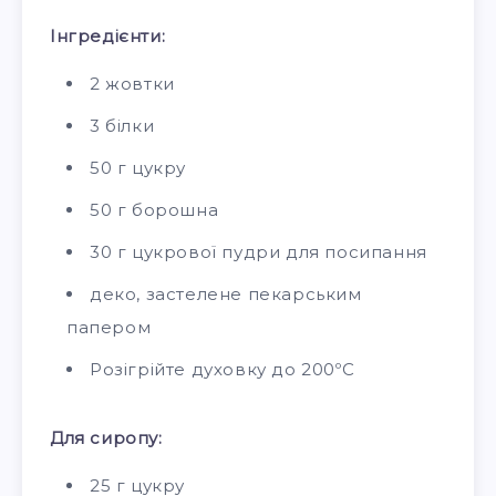
Інгредієнти:
2 жовтки
3 білки
50 г цукру
50 г борошна
30 г цукрової пудри для посипання
деко, застелене пекарським
папером
Розігрійте духовку до 200ºС
Для сиропу:
25 г цукру