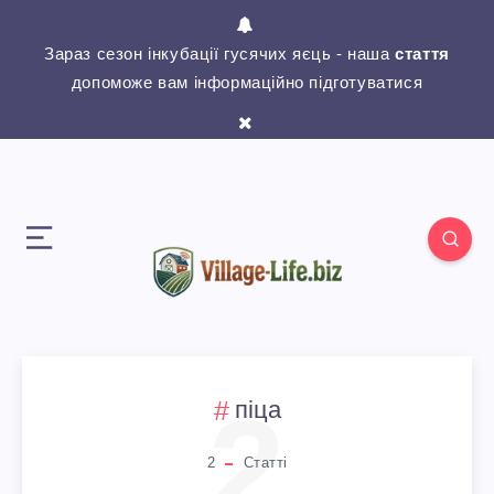
Зараз сезон інкубації гусячих яєць - наша
стаття
допоможе вам інформаційно підготуватися
2
піца
2
Статті