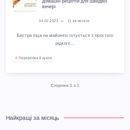
домашні рецепти для швидкої
И
Д
вечері
С
Е
04.02.2023
11
хв читати
Т
А
Бистра піца на майонезі готується з простого
Р
рідкого…
Л
А
Ь
Переробка й кухня
П
Н
І
О
Сторінка 1 з 1
Ц
Г
А
О
Найкращі за місяць
Н