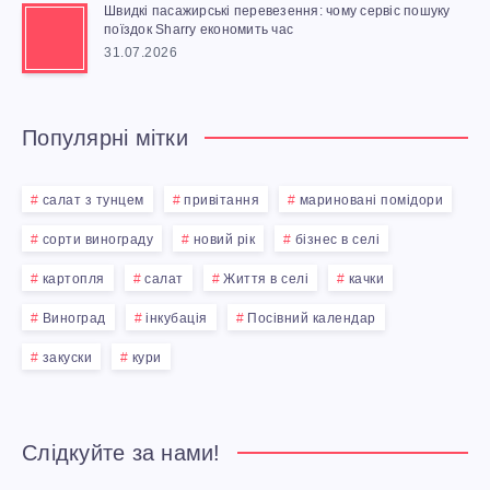
Т
Швидкі пасажирські перевезення: чому сервіс пошуку
А
поїздок Sharry економить час
І
31.07.2026
М
С
А
Популярні мітки
Т
Й
А
салат з тунцем
привітання
мариновані помідори
О
сорти винограду
новий рік
бізнес в селі
Д
картопля
салат
Життя в селі
качки
Н
Л
Виноград
інкубація
Посівний календар
Е
Я
закуски
кури
З
П
І
І
Слідкуйте за нами!