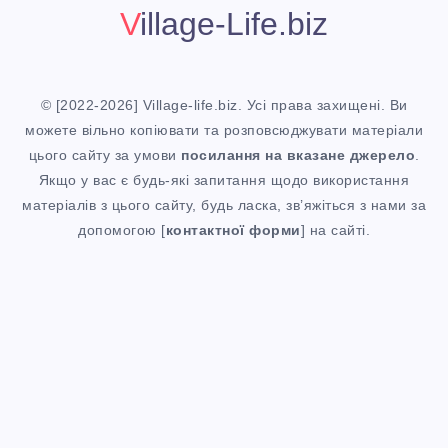
О
Village-Life.biz
Н
Я
А
К
© [2022-2026] Village-life.biz. Усі права захищені. Ви
С
С
можете вільно копіювати та розповсюджувати матеріали
цього сайту за умови
посилання
на вказане джерело
.
К
П
Якщо у вас є будь-які запитання щодо використання
матеріалів з цього сайту, будь ласка, зв’яжіться з нами за
О
Р
допомогою [
контактної форми
] на сайті.
В
А
О
В
Р
Ж
О
Н