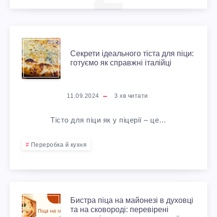
С
Секрети ідеального тіста для піци:
готуємо як справжні італійці
Е
К
11.09.2024
3
хв читати
Р
Тісто для піци як у піцерії – це…
Е
Переробка й кухня
Т
И
Б
І
Бистра піца на майонезі в духовці
та на сковороді: перевірені