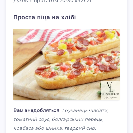
духовці протягом 20-30 хвилин.
Проста піца на хлібі
Вам знадобляться:
1 буханець чіабати,
томатний соус, болгарський перець,
ковбаса або шинка, твердий сир.