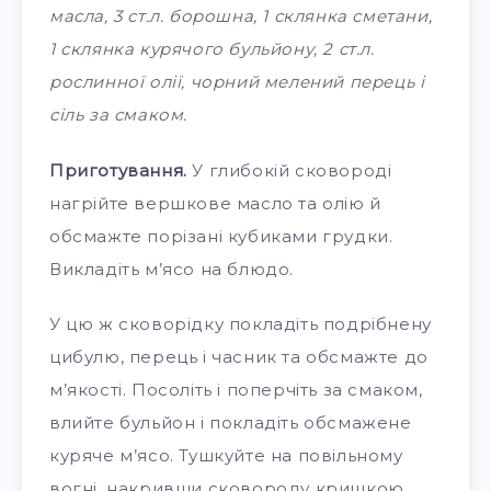
масла, 3 ст.л. борошна, 1 склянка сметани,
1 склянка курячого бульйону, 2 ст.л.
рослинної олії, чорний мелений перець і
сіль за смаком.
Приготування.
У глибокій сковороді
нагрійте вершкове масло та олію й
обсмажте порізані кубиками грудки.
Викладіть м’ясо на блюдо.
У цю ж сковорідку покладіть подрібнену
цибулю, перець і часник та обсмажте до
м’якості. Посоліть і поперчіть за смаком,
влийте бульйон і покладіть обсмажене
куряче м’ясо. Тушкуйте на повільному
вогні, накривши сковороду кришкою,