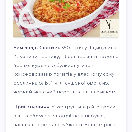
Вам знадобляться:
350 г рису, 1 цибулина,
2 зубчики часнику, 1 болгарський перець,
400 мл курячого бульйону, 250 г
консервованих томатів у власному соку,
рослинна олія, 1 ч. л. сушеної орегано,
чорний мелений перець і сіль за смаком.
Приготування.
У каструлі нагрійте трохи
олії та обсмажте подрібнені цибулю,
часник і перець до м’якості. Всипте рис і