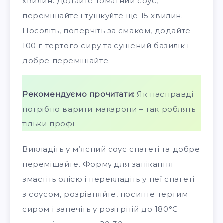
хвилин. Додайте томатний соус,
перемішайте і тушкуйте ще 15 хвилин.
Посоліть, поперчіть за смаком, додайте
100 г тертого сиру та сушений базилік і
добре перемішайте.
Рекомендуємо прочитати:
Як насправді
потрібно варити макарони – так роблять
тільки профі
Викладіть у м’ясний соус спагеті та добре
перемішайте. Форму для запікання
змастіть олією і перекладіть у неї спагеті
з соусом, розрівняйте, посипте тертим
сиром і запечіть у розігрітій до 180°C