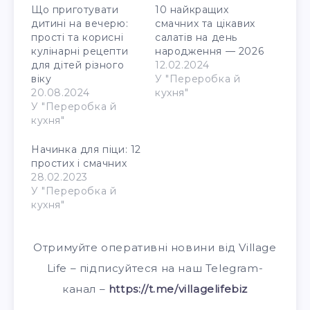
Що приготувати
10 найкращих
дитині на вечерю:
смачних та цікавих
прості та корисні
салатів на день
кулінарні рецепти
народження — 2026
для дітей різного
12.02.2024
віку
У "Переробка й
20.08.2024
кухня"
У "Переробка й
кухня"
Начинка для піци: 12
простих і смачних
28.02.2023
У "Переробка й
кухня"
Отримуйте оперативні новини від Village
Life – підписуйтеся на наш Telegram-
канал –
https://t.me/villagelifebiz