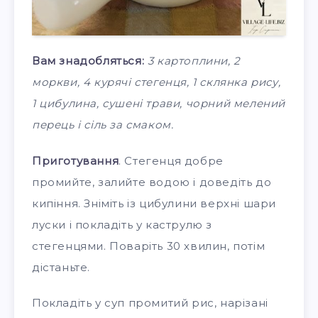
Вам знадобляться:
3 картоплини, 2
моркви, 4 курячі стегенця, 1 склянка рису,
1 цибулина, сушені трави, чорний мелений
перець і сіль за смаком.
Приготування
. Стегенця добре
промийте, залийте водою і доведіть до
кипіння. Зніміть із цибулини верхні шари
луски і покладіть у каструлю з
стегенцями. Поваріть 30 хвилин, потім
дістаньте.
Покладіть у суп промитий рис, нарізані