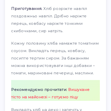
Приготування.
Хліб розріжте навпіл
поздовжньо навпіл. Дрібно наріжте
перець, ковбасу наріжте тонкими
скибочками, сир натріть.
Кожну половину хліба намажте томатним
соусом. Викладіть перець, ковбасу,
посипте тертим сиром. За бажанням
можна використовувати інші добавки –
томати, мариновані печериці, маслини.
Рекомендуємо прочитати:
Вишукане
тісто на майонезі – готуємо піцу
Викладіть хліб на деко і запечіть у