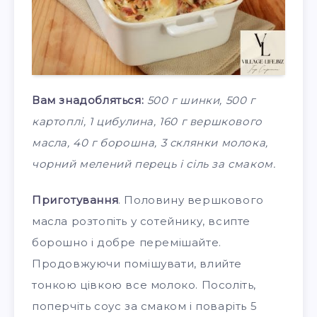
Вам знадобляться:
500 г шинки, 500 г
картоплі, 1 цибулина, 160 г вершкового
масла, 40 г борошна, 3 склянки молока,
чорний мелений перець і сіль за смаком.
Приготування
. Половину вершкового
масла розтопіть у сотейнику, всипте
борошно і добре перемішайте.
Продовжуючи помішувати, влийте
тонкою цівкою все молоко. Посоліть,
поперчіть соус за смаком і поваріть 5