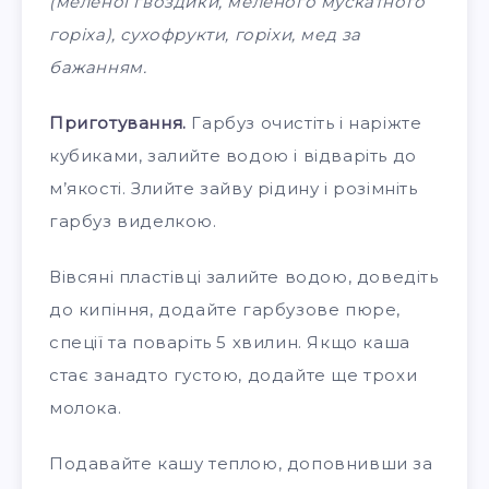
(меленої гвоздики, меленого мускатного
горіха), сухофрукти, горіхи, мед за
бажанням.
Приготування.
Гарбуз очистіть і наріжте
кубиками, залийте водою і відваріть до
м’якості. Злийте зайву рідину і розімніть
гарбуз виделкою.
Вівсяні пластівці залийте водою, доведіть
до кипіння, додайте гарбузове пюре,
спеції та поваріть 5 хвилин. Якщо каша
стає занадто густою, додайте ще трохи
молока.
Подавайте кашу теплою, доповнивши за