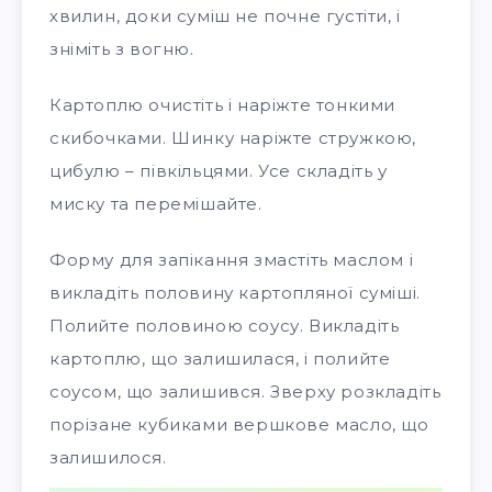
хвилин, доки суміш не почне густіти, і
зніміть з вогню.
Картоплю очистіть і наріжте тонкими
скибочками. Шинку наріжте стружкою,
цибулю – півкільцями. Усе складіть у
миску та перемішайте.
Форму для запікання змастіть маслом і
викладіть половину картопляної суміші.
Полийте половиною соусу. Викладіть
картоплю, що залишилася, і полийте
соусом, що залишився. Зверху розкладіть
порізане кубиками вершкове масло, що
залишилося.