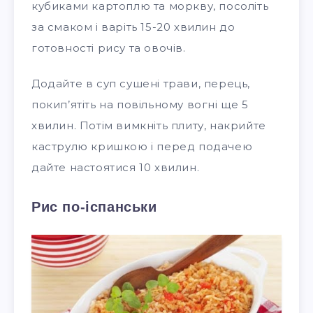
кубиками картоплю та моркву, посоліть
за смаком і варіть 15-20 хвилин до
готовності рису та овочів.
Додайте в суп сушені трави, перець,
покип’ятіть на повільному вогні ще 5
хвилин. Потім вимкніть плиту, накрийте
каструлю кришкою і перед подачею
дайте настоятися 10 хвилин.
Рис по-іспанськи