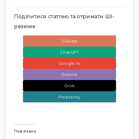
Поділитися статтею та отримати ШІ-
резюме
Claude
ChatGPT
Google AI
Gemini
Grok
Perplexity
Пов’язано