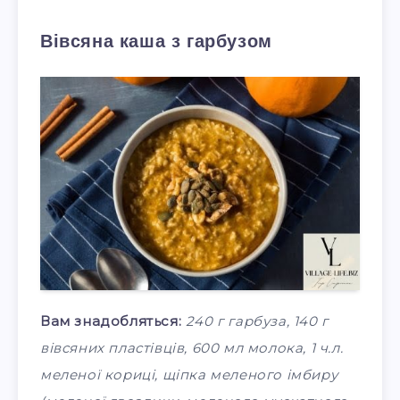
Вівсяна каша з гарбузом
Вам знадобляться:
240 г гарбуза, 140 г
вівсяних пластівців, 600 мл молока, 1 ч.л.
меленої кориці, щіпка меленого імбиру